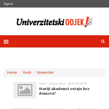
Sign In
Home
Vesti
Univerzitet
Autor: Jelena Grbić -
29.09.2015
Stariji akademci ostaju bez
domova?