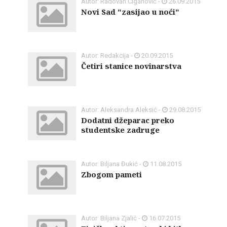
Autor: Radovan Ciganović -
26.09.2015
Novi Sad "zasijao u noći"
Autor: Redakcija -
20.09.2015
Četiri stanice novinarstva
Autor: Aleksandra Aleksić -
29.08.2015
Dodatni džeparac preko
studentske zadruge
Autor: Biljana Đukić -
11.08.2015
Zbogom pameti
Autor: Biljana Zjalić -
16.07.2015