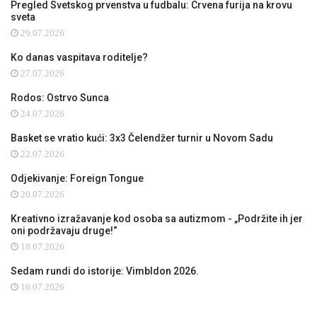
Pregled Svetskog prvenstva u fudbalu: Crvena furija na krovu
sveta
29.07.2026
Ko danas vaspitava roditelje?
27.07.2026
Rodos: Ostrvo Sunca
24.07.2026
Basket se vratio kući: 3x3 Čelendžer turnir u Novom Sadu
22.07.2026
Odjekivanje: Foreign Tongue
20.07.2026
Kreativno izražavanje kod osoba sa autizmom - „Podržite ih jer
oni podržavaju druge!“
18.07.2026
Sedam rundi do istorije: Vimbldon 2026.
16.07.2026