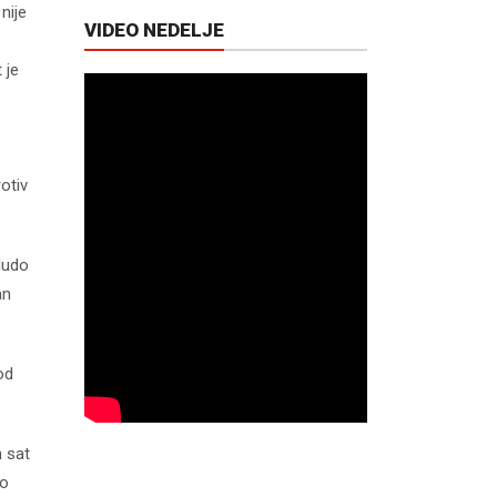
nije
VIDEO NEDELJE
 je
rotiv
ludo
an
od
h sat
to