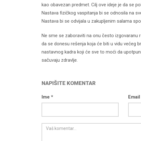
kao obavezan predmet. Cilj ove ideje je da se pob
Nastava fizičkog vaspitanja bi se odnosila na sve 
Nastava bi se odvijala u zakupljenim salama spo
Ne sme se zaboraviti na onu često izgovaranu 
da se donesu rešenja koja će biti u vidu većeg broj
nastavnog kadra koji će sve to moći da upotpuni, a
sačuvaju zdravlje.
NAPIŠITE KOMENTAR
Ime *
Email