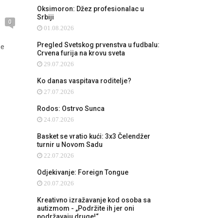
Oksimoron: Džez profesionalac u
Srbiji
0
01.08.2026
Pregled Svetskog prvenstva u fudbalu:
se
Crvena furija na krovu sveta
29.07.2026
Ko danas vaspitava roditelje?
27.07.2026
Rodos: Ostrvo Sunca
24.07.2026
Basket se vratio kući: 3x3 Čelendžer
turnir u Novom Sadu
22.07.2026
Odjekivanje: Foreign Tongue
20.07.2026
Kreativno izražavanje kod osoba sa
autizmom - „Podržite ih jer oni
podržavaju druge!“