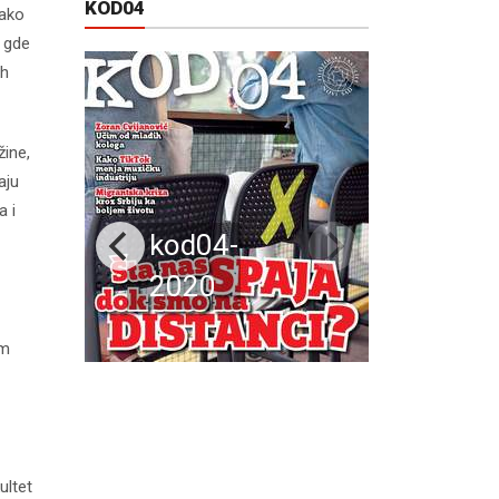
KOD04
tako
o gde
ih
žine,
aju
a i
kod04-
2020
im
ultet