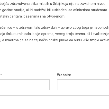
oljša zdravstvena slika mladih u Srbiji koja nije na zavidnom nivou.
godine studija, ali bi sadržaji bili usklađeni sa afinitetima studenata.
rtskih centara, bazenima i na otvorenom.
rečenicu – u zdravom telu zdrav duh – upravo zbog toga je neophod
a fiskulturnih sala, bolje opreme, većeg broja terena, ali i kvalitetnij
 mladima će se na taj način pružiti prilika da budu više fizički aktivni
 *
Website