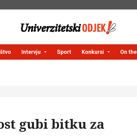
štvo
Intervju
Sport
Konkursi
On th
ost gubi bitku za