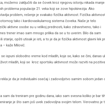
, možemo zaključiti da se čovek kroz njegovu istoriju nikada manje 
nih problema populacije 21. veka koji se zove hipokinezija. Ako
avlja problem, rešenje je svakako fizička aktivnost. Fizička aktivnost
otornog tako i kardiovaskularnog sistema čoveka. Naše je telo
zički aktivne osobe su u velikoj prednosti, kako zdravstveno, tako i
fitnes trener imao sam mnogo prilika da se u to uverim. Bilo da sam
 starije, opšti utisak je isti, a to je da je fizička aktivnost glavni lek p
a – kaže Milović.
a se ispuni slobodno vreme kod mladih, koje se, kako se čini, danas u
 život mladih, koji se kroz sportsku aktivnost može razviti na pozitiv
rekla je da je individualni osećaj i zadovoljstvo samim sobom jedan 
a sam da treniram pre godinu dana, iako sam svesna koliko je bar ti
eniranje je što sam još uvek zadovoljna svojim telom. Verovatno je 