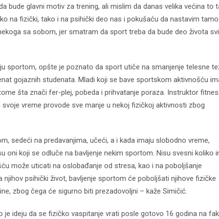
a bude glavni motiv za trening, ali mislim da danas velika većina to 
ako na fizički, tako i na psihički deo nas i pokušaću da nastavim tam
ekoga sa sobom, jer smatram da sport treba da bude deo života sv
enju sportom, opšte je poznato da sport utiče na smanjenje telesne te
enat gojaznih studenata. Mladi koji se bave sportskom aktivnošću im
 tome šta znači fer-plej, pobeda i prihvatanje poraza. Instruktor fitnes
kod04-
kod04-
i svoje vreme provode sve manje u nekoj fizičkoj aktivnosti zbog
2018
2019
m, sedeći na predavanjima, učeći, a i kada imaju slobodno vreme,
su oni koji se odluče na bavljenje nekim sportom. Nisu svesni koliko 
ću može uticati na oslobađanje od stresa, kao i na poboljšanje
jihov psihički život, bavljenje sportom će poboljšati njihove fizičke
ine, zbog čega će sigurno biti prezadovoljni – kaže Simičić.
je ideju da se fizičko vaspitanje vrati posle gotovo 16 godina na fak