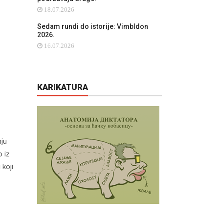
18.07.2026
Sedam rundi do istorije: Vimbldon
2026.
16.07.2026
KARIKATURA
nju
o iz
 koji