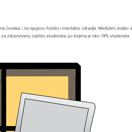
a čoveka, i na njegovo fizičko i mentalno zdravlje. Međutim, koliko 
za zdravstvenu zaštitu studenata, po kojima je oko 18% studenata