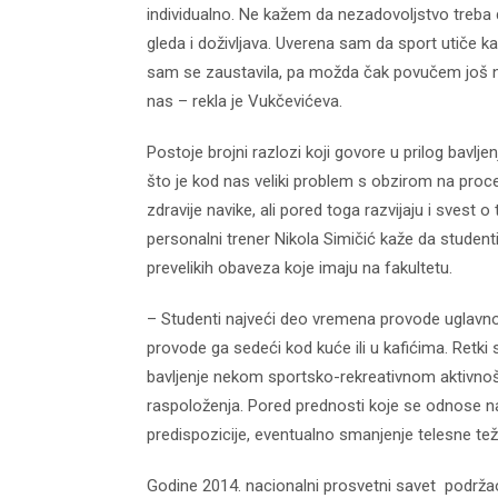
individualno. Ne kažem da nezadovoljstvo treba d
gleda i doživljava. Uverena sam da sport utiče k
sam se zaustavila, pa možda čak povučem još n
nas – rekla je Vukčevićeva.
Postoje brojni razlozi koji govore u prilog bavlj
što je kod nas veliki problem s obzirom na proc
zdravije navike, ali pored toga razvijaju i svest o
d04-
kod04-
personalni trener Nikola Simičić kaže da student
prevelikih obaveza koje imaju na fakultetu.
016
2017
– Studenti najveći deo vremena provode uglavno
provode ga sedeći kod kuće ili u kafićima. Retki 
bavljenje nekom sportsko-rekreativnom aktivnoš
raspoloženja. Pored prednosti koje se odnose na n
predispozicije, eventualno smanjenje telesne tež
Godine 2014. nacionalni prosvetni savet podržao 