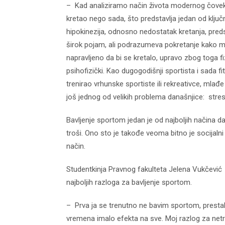
– Kad analiziramo način života modernog čoveka
kretao nego sada, što predstavlja jedan od ključ
hipokinezija, odnosno nedostatak kretanja, predst
širok pojam, ali podrazumeva pokretanje kako m
napravljeno da bi se kretalo, upravo zbog toga fi
psihofizički. Kao dugogodišnji sportista i sada 
trenirao vrhunske sportiste ili rekreativce, mlađe ili
još jednog od velikih problema današnjice: stres
Bavljenje sportom jedan je od najboljih načina d
troši. Ono sto je takođe veoma bitno je socijalni
način.
Studentkinja Pravnog fakulteta Jelena Vukčević 
najboljih razloga za bavljenje sportom.
– Prva ja se trenutno ne bavim sportom, prestal
vremena imalo efekta na sve. Moj razlog za netr