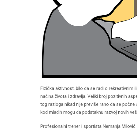
Fizička aktivnost, bilo da se radi o rekreativni
načina života i zdravlja. Veliki broj pozitivnih as
tog razloga nikad nije previše rano da se počne 
kod mladih mogu da podstaknu razvoj novih vešti
Profesionalni trener i sportista Nemanja Milović