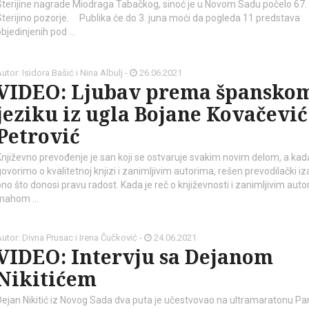
Sterijine nagrade Miodraga Tabačkog, sinoć je u Novom Sadu počelo 67.
Sterijino pozorje. Publika će do 3. juna moći da pogleda 11 predstava
objedinjenih pod …
utor: Isidora Bašić i Nina Albulj -
26.06.2021
VIDEO: Ljubav prema špansko
jeziku iz ugla Bojane Kovačević
Petrović
Književno prevođenje je san koji se ostvaruje svakim novim delom, a kad
govorimo o kvalitetnoj knjizi i zanimljivim autorima, rešen prevodilački iz
ono što donosi pravu radost. Kada je reč o književnosti i zanimljivim aut
mahom …
utor: Divna Prusac i Irena Čučković -
24.06.2021
VIDEO: Intervju sa Dejanom
Nikitićem
Dejan Nikitić iz Novog Sada dva puta je učestvovao na ultramaratonu Par