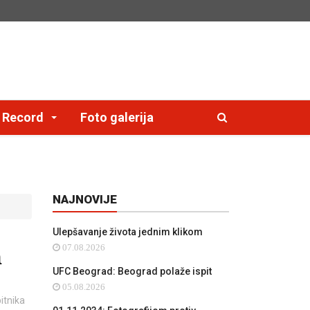
e Record
Foto galerija
NAJNOVIJE
Ulepšavanje života jednim klikom
07.08.2026
m
UFC Beograd: Beograd polaže ispit
05.08.2026
itnika