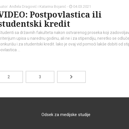
utor: Anđela Dragović i Katarina Bojanić -
04.03.2021
VIDEO: Postpovlastica ili
studentski kredit
Studenti sa državnih fakulteta nakon ostvarenog proseka koji zadovolja
kriterijum upisa u narednu godinu, ali ne i za stipendiju, neretko se odluč
onkurišu i za studentski kredit. Iako je ovaj vid pomoći lakše dobiti od sti
povlastica …
2
3
Odsek za medijske studije