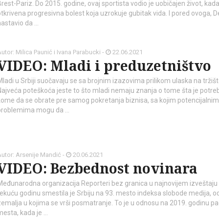
Brest-Pariz. Do 2015. godine, ovaj sportista vodio je uobičajen život, kad
otkrivena progresivna bolest koja uzrokuje gubitak vida. I pored ovoga, D
nastavio da …
utor: Milica Paunić i Ivana Parabucki -
22.06.2021
VIDEO: Mladi i preduzetništvo
Mladi u Srbiji suočavaju se sa brojnim izazovima prilikom ulaska na tržišt
Najveća poteškoća jeste to što mladi nemaju znanja o tome šta je potreb
kome da se obrate pre samog pokretanja biznisa, sa kojim potencijalnim
problemima mogu da …
utor: Arsenije Mandić -
20.06.2021
VIDEO: Bezbednost novinara
Međunarodna organizacija Reporteri bez granica u najnovijem izveštaju
tekuću godinu smestila je Srbiju na 93. mesto indeksa slobode medija, o
zemalja u kojima se vrši posmatranje. To je u odnosu na 2019. godinu pad
mesta, kada je …