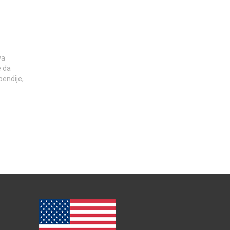
va
e da
pendije,