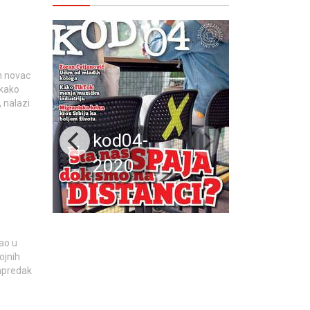
n novac
 kako
 nalazi
kod04-
2020
ao u
ojnih
napredak