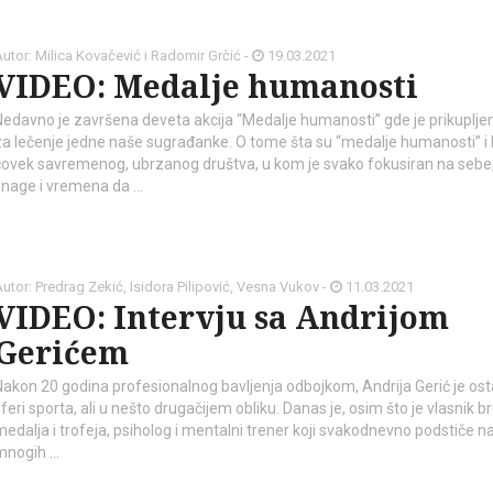
utor: Milica Kovačević i Radomir Grčić -
19.03.2021
VIDEO: Medalje humanosti
Nedavno je završena deveta akcija “Medalje humanosti” gde je prikuplje
za lečenje jedne naše sugrađanke. O tome šta su “medalje humanosti” i
čovek savremenog, ubrzanog društva, u kom je svako fokusiran na sebe,
snage i vremena da …
kod04-
kod04-
2018
2019
utor: Predrag Zekić, Isidora Pilipović, Vesna Vukov -
11.03.2021
VIDEO: Intervju sa Andrijom
Gerićem
Nakon 20 godina profesionalnog bavljenja odbojkom, Andrija Gerić je ost
feri sporta, ali u nešto drugačijem obliku. Danas je, osim što je vlasnik br
medalja i trofeja, psiholog i mentalni trener koji svakodnevno podstiče 
mnogih …