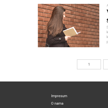
A
k
1
Impresum
O nama