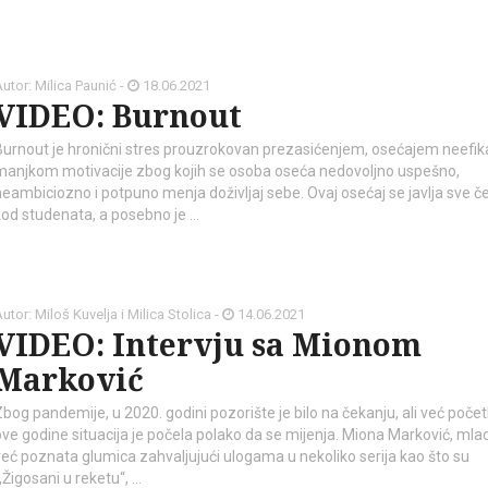
utor: Milica Paunić -
18.06.2021
VIDEO: Burnout
Burnout je hronični stres prouzrokovan prezasićenjem, osećajem neefik
manjkom motivacije zbog kojih se osoba oseća nedovoljno uspešno,
neambiciozno i potpuno menja doživljaj sebe. Ovaj osećaj se javlja sve č
kod studenata, a posebno je …
utor: Miloš Kuvelja i Milica Stolica -
14.06.2021
VIDEO: Intervju sa Mionom
Marković
Zbog pandemije, u 2020. godini pozorište je bilo na čekanju, ali već poč
ove godine situacija je počela polako da se mijenja. Miona Marković, mlad
već poznata glumica zahvaljujući ulogama u nekoliko serija kao što su
„Žigosani u reketu“, …