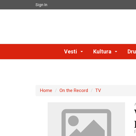
Sign In
Vesti
Kultura
Dru
Home
On the Record
TV
A