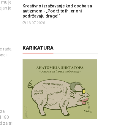
a mu je
Kreativno izražavanje kod osoba sa
ejan je
autizmom - „Podržite ih jer oni
podržavaju druge!“
18.07.2026
KARIKATURA
e rada.
no i
 za
d 180
 za tri