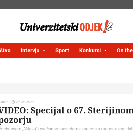
štvo
Intervju
Sport
Konkursi
On th
utor: -
27.05.2022
VIDEO: Specijal o 67. Sterijino
pozorju
Predstavom „Mileva“ i svečanom besedom akademika i petostrukog dob