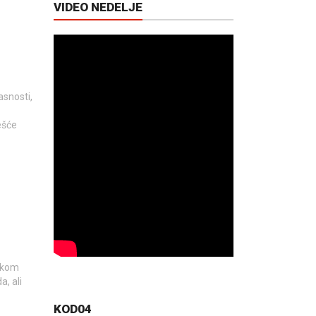
VIDEO NEDELJE
asnosti,
ešće
etkom
a, ali
KOD04