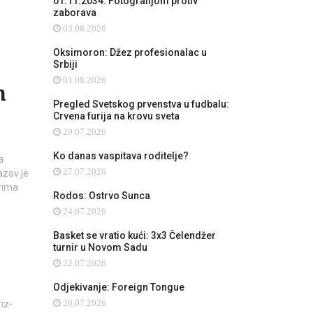
01.11.2034: Fotografijom protiv
zaborava
03.08.2026
Oksimoron: Džez profesionalac u
Srbiji
01.08.2026
m
Pregled Svetskog prvenstva u fudbalu:
Crvena furija na krovu sveta
29.07.2026
Ko danas vaspitava roditelje?
a
27.07.2026
azov je
orima
Rodos: Ostrvo Sunca
24.07.2026
Basket se vratio kući: 3x3 Čelendžer
turnir u Novom Sadu
22.07.2026
Odjekivanje: Foreign Tongue
iz-
20.07.2026