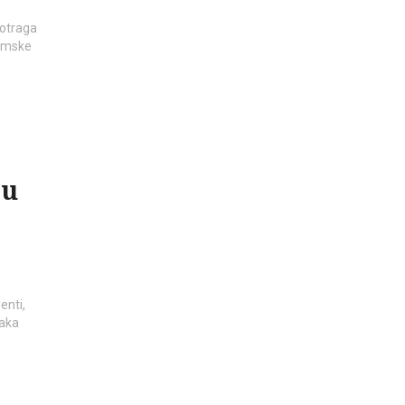
Potraga
demske
 u
enti,
taka