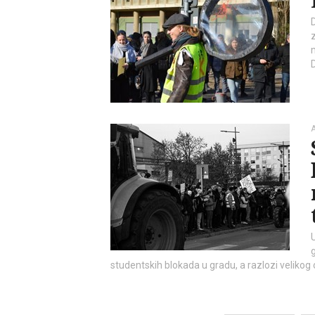
D
A
U
studentskih blokada u gradu, a razlozi velikog