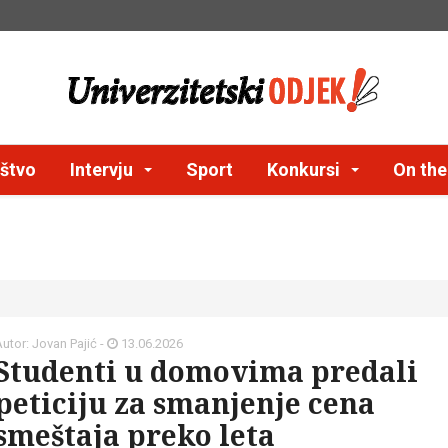
štvo
Intervju
Sport
Konkursi
On th
utor: Jovan Pajić -
13.06.2026
Studenti u domovima predali
peticiju za smanjenje cena
smeštaja preko leta