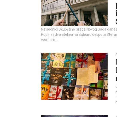
Na sednici Skupštine Grada Novog Sada danas 
Pupina i dva ateljea na Bulearu despota Stefa
većinom …
A
A