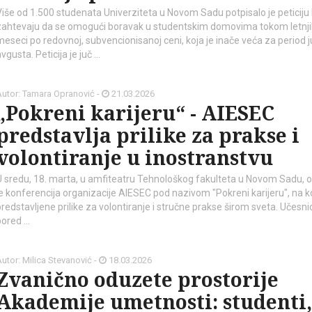
Više od 1.500 studenata Univerziteta u Novom Sadu potpisalo je peticiju
zahtevaju da se omogući boravak u studentskim domovima tokom letnj
meseci po redovnoj, subvencionisanoj ceni, koja je inače veća za period ju
vgusta. Peticija je juč …
Autor: Tamara Opranović -
21.03.2026
„Pokreni karijeru“ - AIESEC
predstavlja prilike za prakse i
volontiranje u inostranstvu
U sredu, 18. marta, u amfiteatru Tehnološkog fakulteta u Novom Sadu, 
je konferencija organizacije AIESEC pod nazivom "Pokreni karijeru", na ko
predstavljene prilike za volontiranje i stručne prakse širom sveta. Učesnic
pored …
utor: Milica Stevanović -
18.03.2026
Zvanično oduzete prostorije
Akademije umetnosti: studenti,