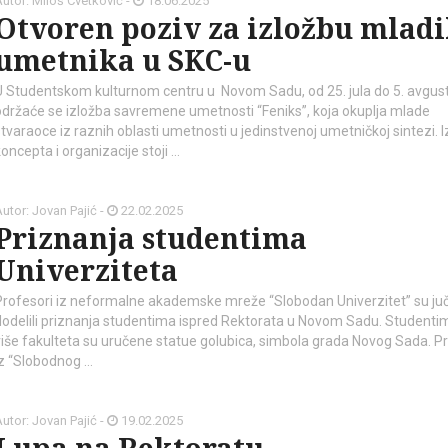
utor: Miloš Cvetković -
18.06.2025
Otvoren poziv za izložbu mlad
umetnika u SKC-u
U Studentskom kulturnom centru u Novom Sadu, od 25. jula do 5. avgust
održaće se izložba savremene umetnosti “Feniks”, koja okuplja mlade
stvaraoce iz raznih oblasti umetnosti u jedinstvenoj umetničkoj sintezi. I
oncepta i organizacije stoji …
kod04-
kod04-
utor: Jovan Pajić -
22.02.2025
Priznanja studentima
2018
2019
Univerziteta
Profesori iz neformalne akademske mreže “Slobodan Univerzitet” su ju
dodelili priznanja studentima ispred Rektorata u Novom Sadu. Studenti
više fakulteta su uručene statue golubica, simbola grada Novog Sada. P
iz “Slobodnog …
utor: Jovan Pajić -
19.02.2025