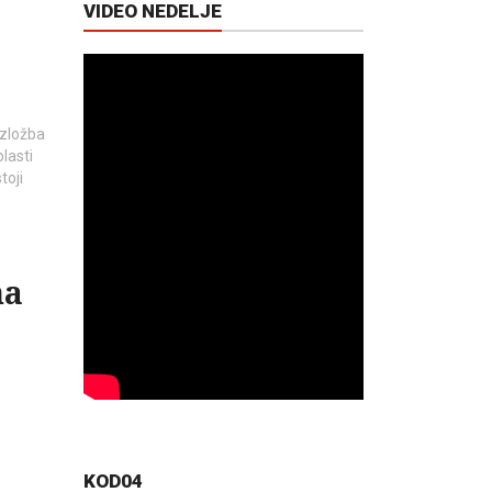
VIDEO NEDELJE
izložba
lasti
toji
na
KOD04