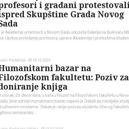
profesori i građani protestoval
ispred Skupštine Grada Novog
Sada
je Akademiji umetnosti u Novom Sadu oduzeta Galerija na Bulevaru Mi
na. Uprkos protivljenju profesora, uprave Akademije i protestima studen
utor: Redakcija -
18.12.2025
Humanitarni bazar na
Filozofskom fakultetu: Poziv za
doniranje knjiga
U utorak, 23. decembra, u kafeu Filozof na Filozofskom fakultetu u Nov
Sadu, biće održan humanitarni bazar, najavio je Odsek za medijske studi
društvenim mrežama. Odsek je ranije pozvao studente čitavog fakultet
njihovu seminarsku …
utor: Redakcija Odjeka -
23.07.2025