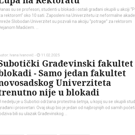
Lupa na Rektoratu
anas su se profesori, studenti u blokadi i ostali građani okupili u akciji “
za rektorom” oko 10 sati. Zaposleni na Univerzitetu iz neformalne aka
mreže Slobodan Univerzitet su pozvali na akciju “potrage” za rektorom
Dejanom Madićem. …
utor: Ivana Ivanović -
11.02.2025
Subotički Građevinski fakultet
blokadi - Samo jedan fakultet
novosadskog Univerziteta
trenutno nije u blokadi
 nedelju je u Subotici održana protestna šetnja, u kojoj su se okupili stud
građani i prosvetari. Ovaj skup bio je jedan od najbrojnijih od samih poče
 odziva bili su ulazak Građevinskog …