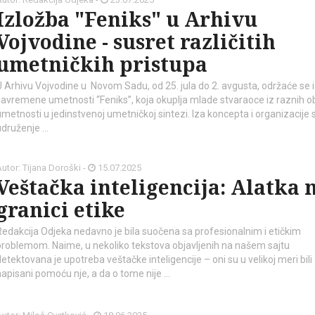
Izložba "Feniks" u Arhivu
Vojvodine - susret različitih
umetničkih pristupa
U Arhivu Vojvodine u Novom Sadu, od 25. jula do 2. avgusta, održaće se 
savremene umetnosti “Feniks”, koja okuplja mlade stvaraoce iz raznih ob
umetnosti u jedinstvenoj umetničkoj sintezi. Iza koncepta i organizacije s
udruženje …
utor: Tijana Doroški -
15.07.2025
Veštačka inteligencija: Alatka 
granici etike
Redakcija Odjeka nedavno je bila suočena sa profesionalnim i etičkim
problemom. Naime, u nekoliko tekstova objavljenih na našem sajtu
etektovana je upotreba veštačke inteligencije – oni su u velikoj meri bili
napisani pomoću nje, a da o tome nije …