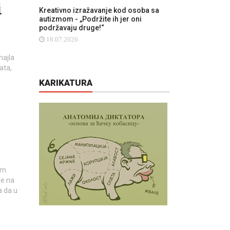
i
Kreativno izražavanje kod osoba sa
autizmom - „Podržite ih jer oni
podržavaju druge!“
18.07.2026
hajla
ata,
KARIKATURA
om
je na
a da u