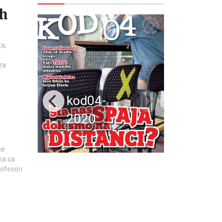
ih
a,
za
kod04-
2020
če
ma sa
rofesori