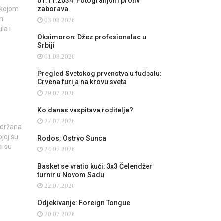
01.11.2034: Fotografijom protiv
 kojom
zaborava
ih
03.08.2026
la i
Oksimoron: Džez profesionalac u
Srbiji
01.08.2026
Pregled Svetskog prvenstva u fudbalu:
Crvena furija na krovu sveta
29.07.2026
Ko danas vaspitava roditelje?
27.07.2026
održana
joj su
Rodos: Ostrvo Sunca
i su
24.07.2026
Basket se vratio kući: 3x3 Čelendžer
turnir u Novom Sadu
22.07.2026
Odjekivanje: Foreign Tongue
20.07.2026