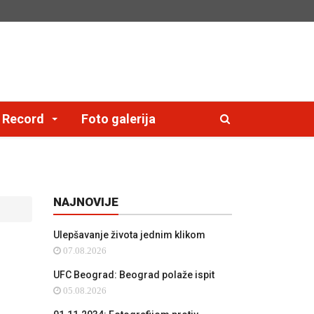
e Record
Foto galerija
NAJNOVIJE
Ulepšavanje života jednim klikom
07.08.2026
UFC Beograd: Beograd polaže ispit
05.08.2026