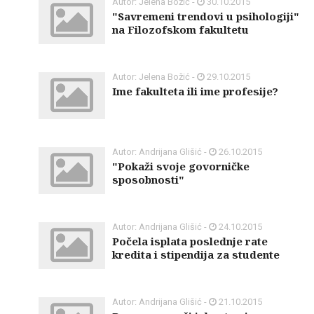
Autor: Jelena Božić -
30.10.2015
"Savremeni trendovi u psihologiji"
na Filozofskom fakultetu
Autor: Jelena Božić -
29.10.2015
Ime fakulteta ili ime profesije?
Autor: Andrijana Glišić -
26.10.2015
"Pokaži svoje govorničke
sposobnosti"
Autor: Andrijana Glišić -
24.10.2015
Počela isplata poslednje rate
kredita i stipendija za studente
Autor: Andrijana Glišić -
21.10.2015