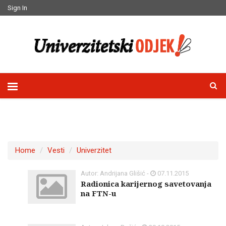
Sign In
Home
Vesti
Univerzitet
Autor: Andrijana Glišić -
07.11.2015
Radionica karijernog savetovanja
na FTN-u