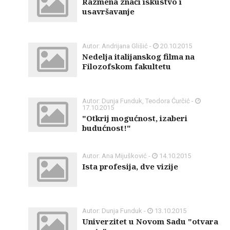
Razmena znači iskustvo i
usavršavanje
Autor: Andrijana Glišić -
20.10.2015
Nedelja italijanskog filma na
Filozofskom fakultetu
Autor: Dunja Funduk, Teodora Ćurčić -
17.10.2015
"Otkrij mogućnost, izaberi
budućnost!"
Autor: Ana Mijušković -
14.10.2015
Ista profesija, dve vizije
Autor: Dunja Funduk -
13.10.2015
Univerzitet u Novom Sadu "otvara