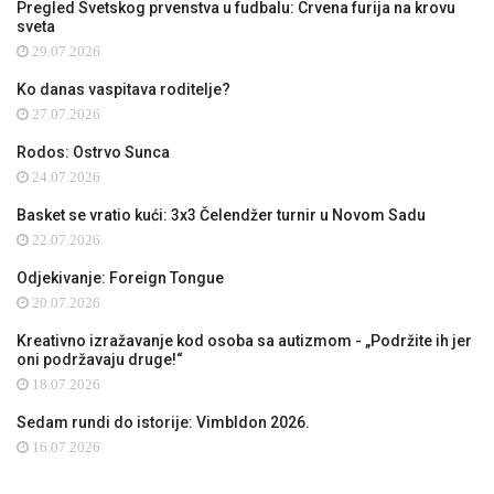
Pregled Svetskog prvenstva u fudbalu: Crvena furija na krovu
sveta
29.07.2026
Ko danas vaspitava roditelje?
27.07.2026
Rodos: Ostrvo Sunca
24.07.2026
Basket se vratio kući: 3x3 Čelendžer turnir u Novom Sadu
22.07.2026
Odjekivanje: Foreign Tongue
20.07.2026
Kreativno izražavanje kod osoba sa autizmom - „Podržite ih jer
oni podržavaju druge!“
18.07.2026
Sedam rundi do istorije: Vimbldon 2026.
16.07.2026