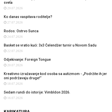
sveta
29.07.2026
Ko danas vaspitava roditelje?
27.07.2026
Rodos: Ostrvo Sunca
24.07.2026
Basket se vratio kući: 3x3 Čelendžer turnir u Novom Sadu
22.07.2026
Odjekivanje: Foreign Tongue
20.07.2026
Kreativno izražavanje kod osoba sa autizmom - „Podržite ih jer
oni podržavaju druge!“
18.07.2026
Sedam rundi do istorije: Vimbldon 2026.
16.07.2026
KARIKATURA