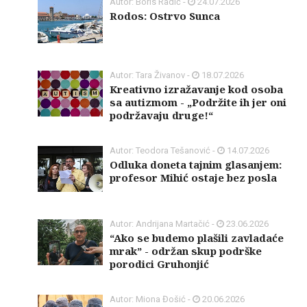
Autor: Boris Radić -
24.07.2026
Rodos: Ostrvo Sunca
Autor: Tara Živanov -
18.07.2026
Kreativno izražavanje kod osoba
sa autizmom - „Podržite ih jer oni
podržavaju druge!“
Autor: Teodora Tešanović -
14.07.2026
Odluka doneta tajnim glasanjem:
profesor Mihić ostaje bez posla
Autor: Andrijana Martačić -
23.06.2026
“Ako se budemo plašili zavladaće
mrak” - održan skup podrške
porodici Gruhonjić
Autor: Miona Đošić -
20.06.2026