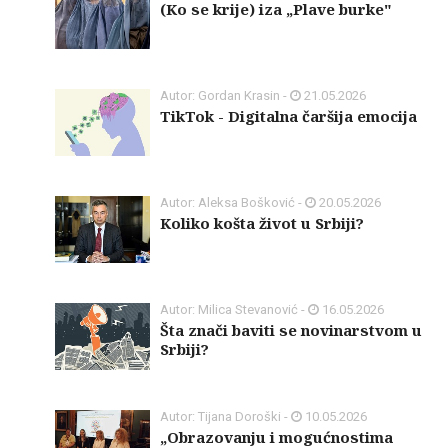
(Ko se krije) iza „Plave burke"
Autor: Gordan Krasin -
21.05.2026
TikTok - Digitalna čaršija emocija
Autor: Aleksa Bošković -
20.05.2026
Koliko košta život u Srbiji?
Autor: Milica Stevanović -
16.05.2026
Šta znači baviti se novinarstvom u
Srbiji?
Autor: Tijana Doroški -
10.05.2026
„Obrazovanju i mogućnostima