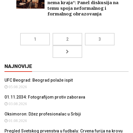
nema kraja“: Panel diskusija na
temu spoja neformalnog i
formalnog obrazovanja
1
2
3
NAJNOVIJE
UFC Beograd: Beograd polaže ispit
05.08.2026
01.11.2034: Fotografijom protiv zaborava
03.08.2026
Oksimoron: Džez profesionalac u Srbiji
01.08.2026
Pregled Svetskog prvenstva u fudbalu: Crvena furija na krovu