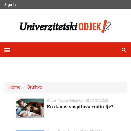
Sign In
Home
Društvo
Autor: Tijana Raičević -
27.07.2026
Ko danas vaspitava roditelje?