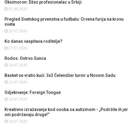
Oksimoron: Džez profesionalac u Srbiji
01.08.2026
Pregled Svetskog prvenstva u fudbalu: Crvena furija na krovu
sveta
29.07.2026
Ko danas vaspitava roditelje?
27.07.2026
Rodos: Ostrvo Sunca
24.07.2026
Basket se vratio kući: 3x3 Čelendžer turnir u Novom Sadu
22.07.2026
Odjekivanje: Foreign Tongue
20.07.2026
Kreativno izražavanje kod osoba sa autizmom - „Podržite ih jer
oni podržavaju druge!“
18.07.2026