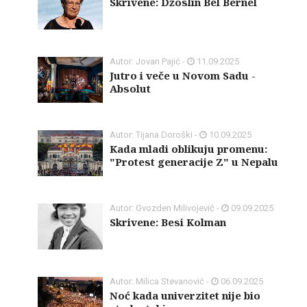
Skrivene: Džoslin Bel Bernel
Autor: Jovan Pajić -
11.09.2025
Jutro i veče u Novom Sadu -
Absolut
Autor: Tijana Doroški -
10.09.2025
Kada mladi oblikuju promenu:
"Protest generacije Z" u Nepalu
Autor: Gvozden Milivojević -
09.09.2025
Skrivene: Besi Kolman
Autor: Milica Stevanović -
06.09.2025
Noć kada univerzitet nije bio