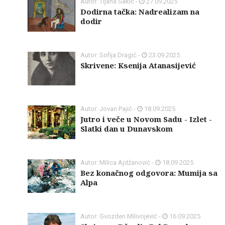
Autor: Tijana Šakić -
27.09.2025
Dodirna tačka: Nadrealizam na
dodir
Autor: Sofija Dragić -
23.09.2025
Skrivene: Ksenija Atanasijević
Autor: Jovan Pajić -
18.09.2025
Jutro i veče u Novom Sadu - Izlet -
Slatki dan u Dunavskom
Autor: Milica Ajdžanović -
18.09.2025
Bez konačnog odgovora: Mumija sa
Alpa
Autor: Gvozden Milivojević -
16.09.2025