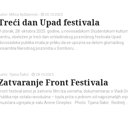
utor: Milica Ajdžanović -
30.10.2025
Treći dan Upad festivala
U utorak, 28. oktobra 2025. godine, u novosadskom Studentskom kultu
centru, obeležen je treći dan omladinskog pozorišnog festivala Upad.
Novosadska publika imala je priliku da se upozna sa delom glumačkog
ansambla Narodnog pozorišta u Somboru. …
kod04-
kod04-
2018
2019
utor: Tijana Šakić -
28.10.2025
Zatvaranje Front Festivala
Front festival sinoć je zatvorio film Iza osmeha, dokumentarac o Vladi Di
Publika nije ostala ravodušna – topla priča o jednom od najpoznatijih srp
muzičara ugrejala je salu Arene Cineplex. Photo: Tijana Šakić Reditelj 