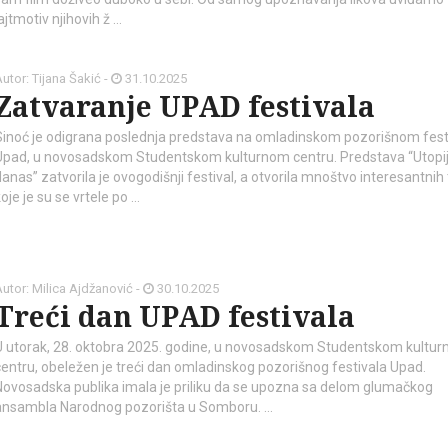
ajtmotiv njihovih ž …
utor: Tijana Šakić -
31.10.2025
Zatvaranje UPAD festivala
Sinoć je odigrana poslednja predstava na omladinskom pozorišnom fest
Upad, u novosadskom Studentskom kulturnom centru. Predstava “Utopi
danas” zatvorila je ovogodišnji festival, a otvorila mnoštvo interesantni
oje je su se vrtele po …
utor: Milica Ajdžanović -
30.10.2025
Treći dan UPAD festivala
U utorak, 28. oktobra 2025. godine, u novosadskom Studentskom kultu
centru, obeležen je treći dan omladinskog pozorišnog festivala Upad.
Novosadska publika imala je priliku da se upozna sa delom glumačkog
ansambla Narodnog pozorišta u Somboru. …