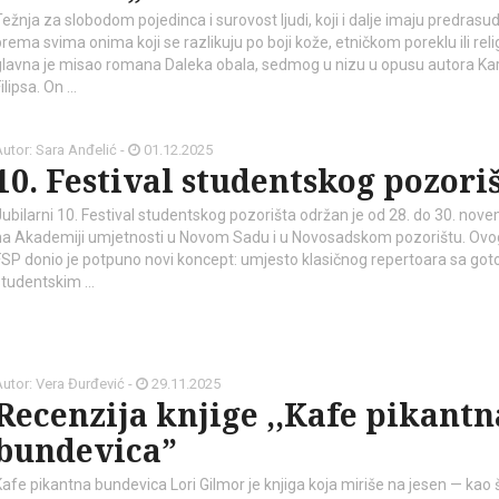
Težnja za slobodom pojedinca i surovost ljudi, koji i dalje imaju predrasu
rema svima onima koji se razlikuju po boji kože, etničkom poreklu ili relig
glavna je misao romana Daleka obala, sedmog u nizu u opusu autora Kar
ilipsa. On …
utor: Sara Anđelić -
01.12.2025
10. Festival studentskog pozori
Jubilarni 10. Festival studentskog pozorišta održan je od 28. do 30. nov
na Akademiji umjetnosti u Novom Sadu i u Novosadskom pozorištu. Ovog
FSP donio je potpuno novi koncept: umjesto klasičnog repertoara sa go
studentskim …
utor: Vera Đurđević -
29.11.2025
Recenzija knjige ,,Kafe pikantn
bundevica”
Kafe pikantna bundevica Lori Gilmor je knjiga koja miriše na jesen — kao 