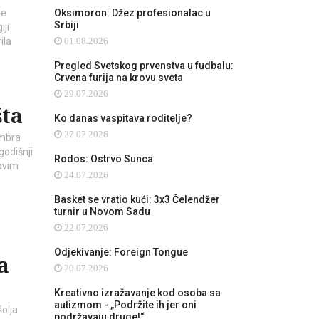
de
Oksimoron: Džez profesionalac u
Srbiji
iji
ila
01.08.2026
Pregled Svetskog prvenstva u fudbalu:
Crvena furija na krovu sveta
29.07.2026
šta
Ko danas vaspitava roditelje?
27.07.2026
embra
odišnji
Rodos: Ostrvo Sunca
tovim
24.07.2026
Basket se vratio kući: 3x3 Čelendžer
turnir u Novom Sadu
22.07.2026
Odjekivanje: Foreign Tongue
a
20.07.2026
Kreativno izražavanje kod osoba sa
autizmom - „Podržite ih jer oni
šolja
podržavaju druge!“