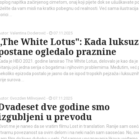
toplog napitka začinjenog cimetom, onaj koji pijete dok se ušuškavate p
i želite da vam misli na kratko pobegnu od realnosti. Već sama ilustracija
orici …
utor: Valentina Doderović -
07.11.2025
„The White Lotus": Kada luksuz
postane ogledalo praznine
Kada je HBO 2021. godine lansirao The White Lotus, delovalo je kao da je
pitanju još jedna serija o bogatima i njihovim problemima. Međutim, već 
nekoliko epizoda postalo je jasno da se ispod tropskih pejzaža i luksuzni
rije surova …
utor: Gvozden Milivojević -
07.11.2025
Dvadeset dve godine smo
izgubljeni u prevodu
Život me je naneo da se vratim filmu Lost in translation. Ranije sam ose
stvarnu povezanost sa ovim delom i na neki način sam saosećao. No, ov
sam film doživeo duboko u sebi. Od samog upoznavanja likova uviđamo