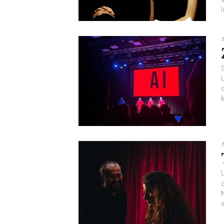
l
A
k
A