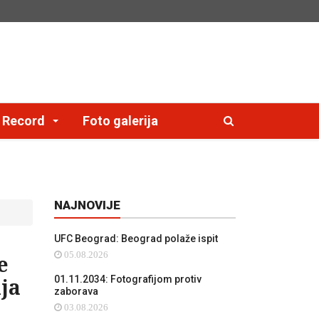
e Record
Foto galerija
NAJNOVIJE
UFC Beograd: Beograd polaže ispit
05.08.2026
e
ja
01.11.2034: Fotografijom protiv
zaborava
03.08.2026