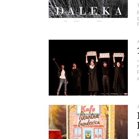
p
F
A
A