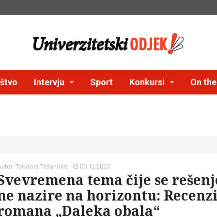
štvo
Intervju
Sport
Konkursi
On th
Autor: Teodora Tešanović -
09.12.2025
Svevremena tema čije se rešenj
ne nazire na horizontu: Recenzi
romana „Daleka obala“