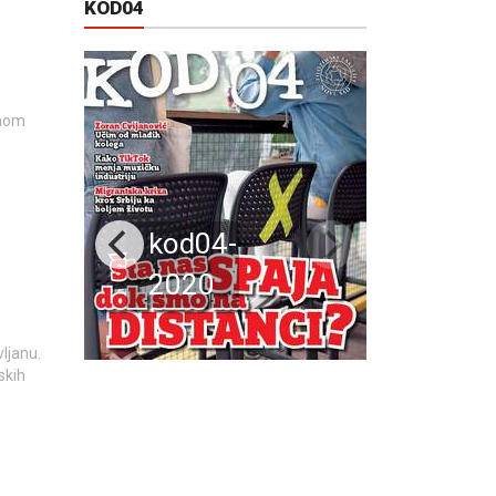
KOD04
rnom
kod04-
2020
vljanu.
skih
…