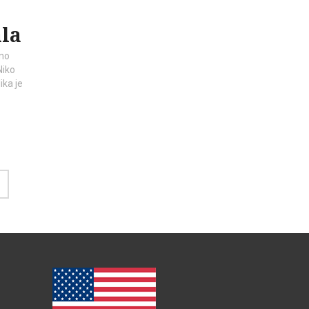
la
eno
Niko
ika je