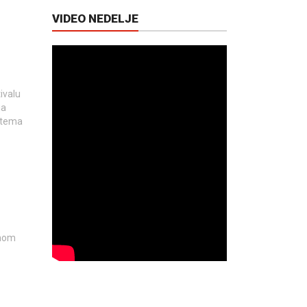
VIDEO NEDELJE
ivalu
ja
h tema
rnom