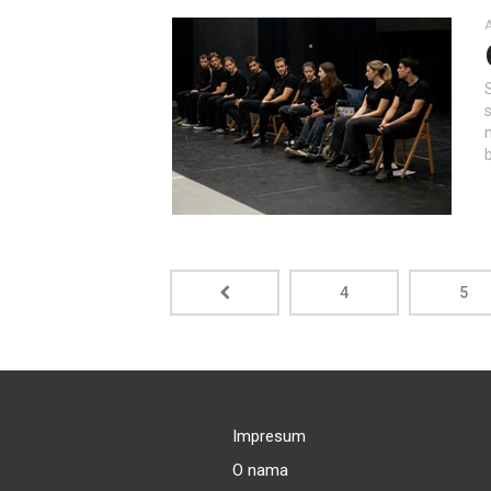
A
4
5
Impresum
O nama