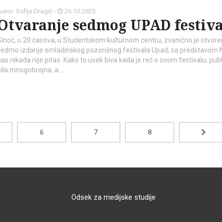
utor: Sofija Dragić -
26.10.2025
Otvaranje sedmog UPAD festiva
Sinoć, u 20 časova, u Studentskom kulturnom centru, zvanično je otvor
sedmo izdanje omladinskog pozorišnog festivala Upad, sa predstavom 
nas nikada nije pitao. Kako to uvek biva kada je reč o ovom festivalu, publ
bila mnogobrojna, a …
6
7
8
Odsek za medijske studije