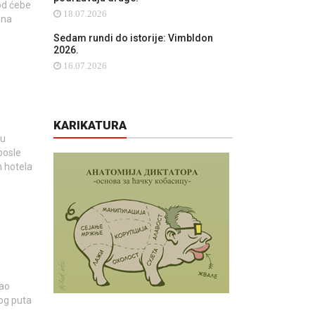
od ćebe
18.07.2026
 na
Sedam rundi do istorije: Vimbldon
2026.
16.07.2026
KARIKATURA
 u
posle
h hotela
ćao
og puta