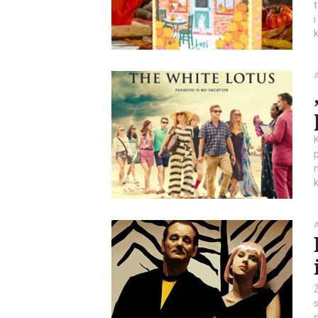
k
A
k
A