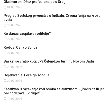
Oksimoron: Džez profesionalac u Srbiji
01.08.2026
Pregled Svetskog prvenstva u fudbalu: Crvena furija na krovu
sveta
29.07.2026
Ko danas vaspitava roditelje?
27.07.2026
Rodos: Ostrvo Sunca
24.07.2026
Basket se vratio kući: 3x3 Čelendžer turnir u Novom Sadu
22.07.2026
Odjekivanje: Foreign Tongue
20.07.2026
Kreativno izražavanje kod osoba sa autizmom - „Podržite ih jer
oni podržavaju druge!“
18.07.2026