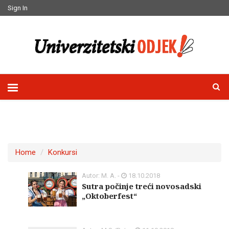
Sign In
Home
Konkursi
Autor: M. A. -
18.10.2018
Sutra počinje treći novosadski
„Oktoberfest“