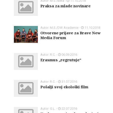
Autor: M.S./Beta -
11.10.2018
Praksa za mlade novinare
Autor: M.S./DW Academie -
11.10.2018
Otvorene prijave za Brave New
Media Forum
Autor: R.C. -
06.09.2016
Erasmus „regrutuje”
Autor: R.C. -
31.07.2016
Pošalji svoj ekološki film
Autor: G.L. -
22.07.2016