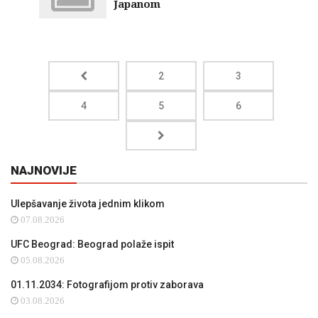
Japanom
2
3
4
5
6
NAJNOVIJE
Ulepšavanje života jednim klikom
07.08.2026
UFC Beograd: Beograd polaže ispit
05.08.2026
01.11.2034: Fotografijom protiv zaborava
03.08.2026