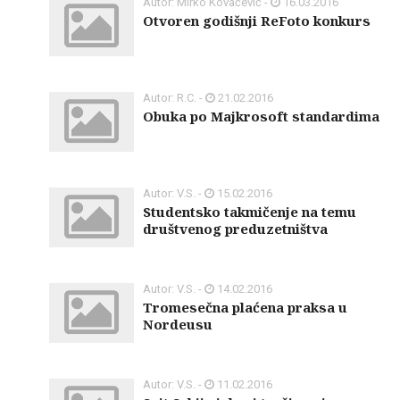
Autor: Mirko Kovačević -
16.03.2016
Otvoren godišnji ReFoto konkurs
Autor: R.C. -
21.02.2016
Obuka po Majkrosoft standardima
Autor: V.S. -
15.02.2016
Studentsko takmičenje na temu
društvenog preduzetništva
Autor: V.S. -
14.02.2016
Tromesečna plaćena praksa u
Nordeusu
Autor: V.S. -
11.02.2016