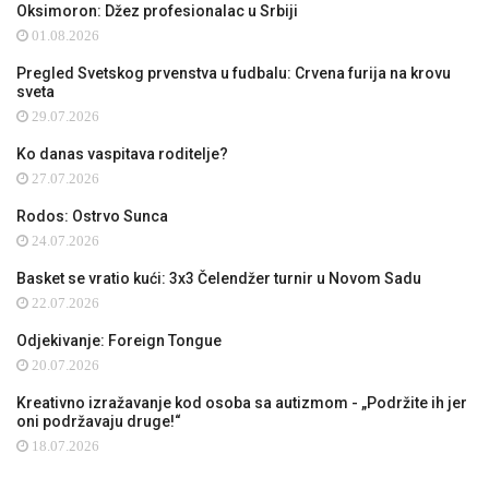
Oksimoron: Džez profesionalac u Srbiji
01.08.2026
Pregled Svetskog prvenstva u fudbalu: Crvena furija na krovu
sveta
29.07.2026
Ko danas vaspitava roditelje?
27.07.2026
Rodos: Ostrvo Sunca
24.07.2026
Basket se vratio kući: 3x3 Čelendžer turnir u Novom Sadu
22.07.2026
Odjekivanje: Foreign Tongue
20.07.2026
Kreativno izražavanje kod osoba sa autizmom - „Podržite ih jer
oni podržavaju druge!“
18.07.2026