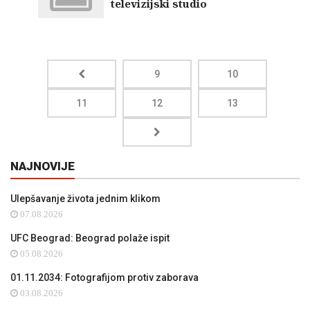
televizijski studio
9
10
11
12
13
NAJNOVIJE
Ulepšavanje života jednim klikom
07.08.2026
UFC Beograd: Beograd polaže ispit
05.08.2026
01.11.2034: Fotografijom protiv zaborava
03.08.2026