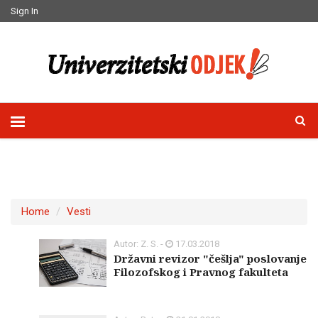
Sign In
Home
Vesti
Autor: Z. S. -
17.03.2018
Državni revizor "češlja" poslovanje
Filozofskog i Pravnog fakulteta