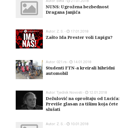
Autor: Beta -
21.01.2018
NUNS: Ugrožena bezbednost
Dragana Janjića
Autor: Z. S. -
17.01.2018
Zašto Ida Prester voli Lupigu?
Autor: 021.rs -
14.01.2018
Studenti FTN-a kreirali hibridni
automobil
Autor: Tjednik Novosti -
12.01.2018
Dežulović na oproštaju od Lucića:
Previše glasan za tišinu koja ćete
slušati
Autor: Z. S. -
10.01.2018