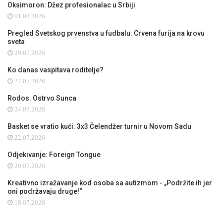
Oksimoron: Džez profesionalac u Srbiji
01.08.2026
Pregled Svetskog prvenstva u fudbalu: Crvena furija na krovu
sveta
29.07.2026
Ko danas vaspitava roditelje?
27.07.2026
Rodos: Ostrvo Sunca
24.07.2026
Basket se vratio kući: 3x3 Čelendžer turnir u Novom Sadu
22.07.2026
Odjekivanje: Foreign Tongue
20.07.2026
Kreativno izražavanje kod osoba sa autizmom - „Podržite ih jer
oni podržavaju druge!“
18.07.2026