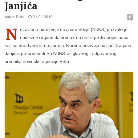
Janjića
autor: Beta
21.01.2018
0
N
ezavisno udruženje novinara Srbije (NUNS) pozvalo je
nadležne organe da preduzmu mere protiv pojedinaca
koji na društvenim mrežama otvoreno pozivaju na linč Dragana
Janjića, potpredsednika NUNS-a i glavnog i odgovornog
urednika novinske agencije Beta.