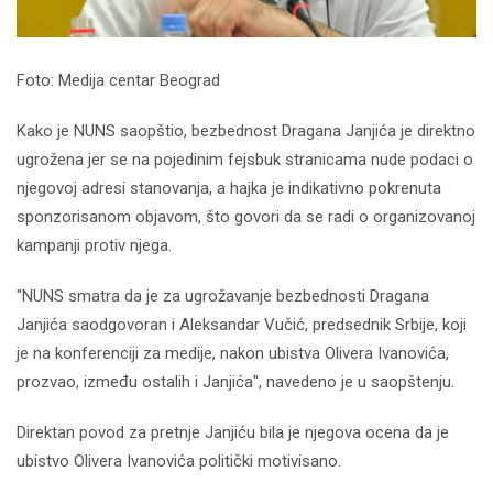
Foto: Medija centar Beograd
Kako je NUNS saopštio, bezbednost Dragana Janjića je direktno
ugrožena jer se na pojedinim fejsbuk stranicama nude podaci o
njegovoj adresi stanovanja, a hajka je indikativno pokrenuta
sponzorisanom objavom, što govori da se radi o organizovanoj
kampanji protiv njega.
"NUNS smatra da je za ugrožavanje bezbednosti Dragana
Janjića saodgovoran i Aleksandar Vučić, predsednik Srbije, koji
je na konferenciji za medije, nakon ubistva Olivera Ivanovića,
prozvao, između ostalih i Janjića", navedeno je u saopštenju.
Direktan povod za pretnje Janjiću bila je njegova ocena da je
ubistvo Olivera Ivanovića politički motivisano.