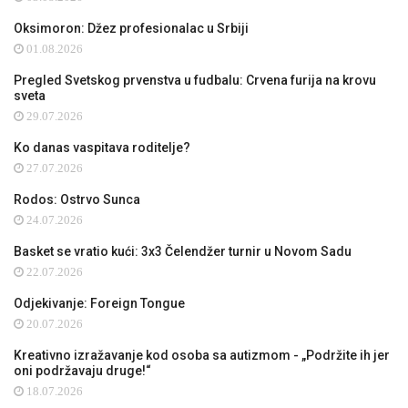
Oksimoron: Džez profesionalac u Srbiji
01.08.2026
Pregled Svetskog prvenstva u fudbalu: Crvena furija na krovu
sveta
29.07.2026
Ko danas vaspitava roditelje?
27.07.2026
Rodos: Ostrvo Sunca
24.07.2026
Basket se vratio kući: 3x3 Čelendžer turnir u Novom Sadu
22.07.2026
Odjekivanje: Foreign Tongue
20.07.2026
Kreativno izražavanje kod osoba sa autizmom - „Podržite ih jer
oni podržavaju druge!“
18.07.2026