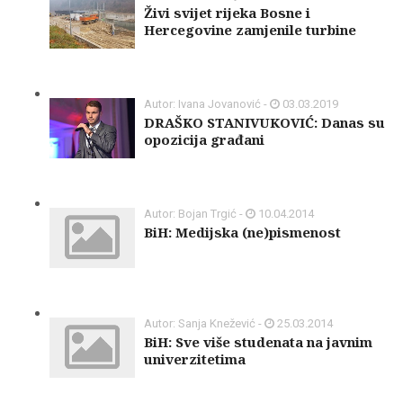
Živi svijet rijeka Bosne i
Hercegovine zamjenile turbine
Autor: Ivana Jovanović -
03.03.2019
DRAŠKO STANIVUKOVIĆ: Danas su
opozicija građani
Autor: Bojan Trgić -
10.04.2014
BiH: Medijska (ne)pismenost
Autor: Sanja Knežević -
25.03.2014
BiH: Sve više studenata na javnim
univerzitetima