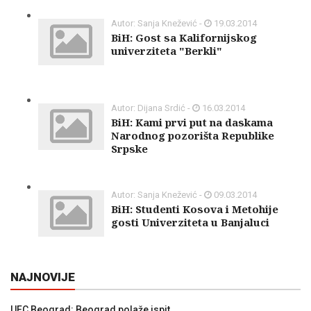
Autor: Sanja Knežević -
19.03.2014
BiH: Gost sa Kalifornijskog
univerziteta "Berkli"
Autor: Dijana Srdić -
16.03.2014
BiH: Kami prvi put na daskama
Narodnog pozorišta Republike
Srpske
Autor: Sanja Knežević -
09.03.2014
BiH: Studenti Kosova i Metohije
gosti Univerziteta u Banjaluci
NAJNOVIJE
UFC Beograd: Beograd polaže ispit