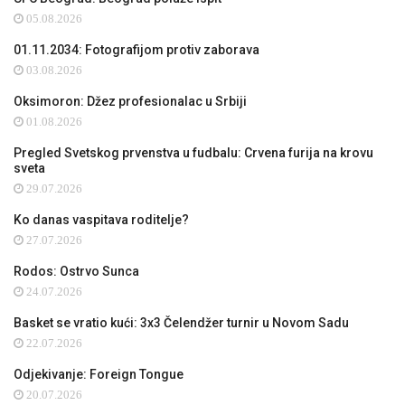
05.08.2026
01.11.2034: Fotografijom protiv zaborava
03.08.2026
Oksimoron: Džez profesionalac u Srbiji
01.08.2026
Pregled Svetskog prvenstva u fudbalu: Crvena furija na krovu
sveta
29.07.2026
Ko danas vaspitava roditelje?
27.07.2026
Rodos: Ostrvo Sunca
24.07.2026
Basket se vratio kući: 3x3 Čelendžer turnir u Novom Sadu
22.07.2026
Odjekivanje: Foreign Tongue
20.07.2026