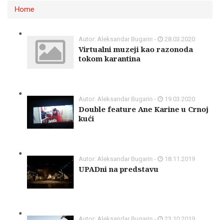
Home
Autor: Aleksandar Bugarin -
28.03.2020
Virtualni muzeji kao razonoda
tokom karantina
Autor: Aleksandar Bugarin -
19.03.2020
Double feature Ane Karine u Crnoj
kući
Autor: Aleksandar Bugarin -
18.11.2019
UPADni na predstavu
Autor: Aleksandar Bugarin -
23.10.2019