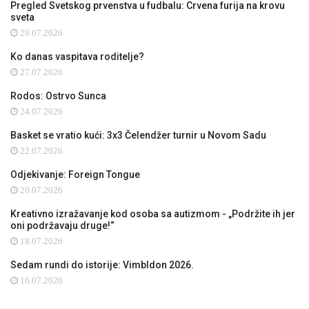
Pregled Svetskog prvenstva u fudbalu: Crvena furija na krovu
sveta
29.07.2026
Ko danas vaspitava roditelje?
27.07.2026
Rodos: Ostrvo Sunca
24.07.2026
Basket se vratio kući: 3x3 Čelendžer turnir u Novom Sadu
22.07.2026
Odjekivanje: Foreign Tongue
20.07.2026
Kreativno izražavanje kod osoba sa autizmom - „Podržite ih jer
oni podržavaju druge!“
18.07.2026
Sedam rundi do istorije: Vimbldon 2026.
16.07.2026