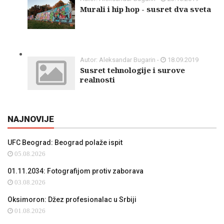
Murali i hip hop - susret dva sveta
Autor: Aleksandar Bugarin -
18.09.2019
Susret tehnologije i surove
realnosti
NAJNOVIJE
UFC Beograd: Beograd polaže ispit
05.08.2026
01.11.2034: Fotografijom protiv zaborava
03.08.2026
Oksimoron: Džez profesionalac u Srbiji
01.08.2026