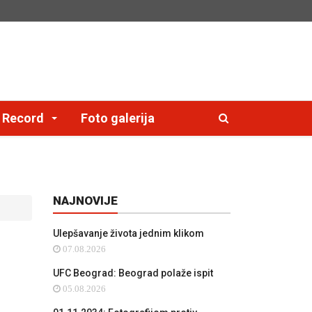
e Record
Foto galerija
NAJNOVIJE
Ulepšavanje života jednim klikom
07.08.2026
a
UFC Beograd: Beograd polaže ispit
05.08.2026