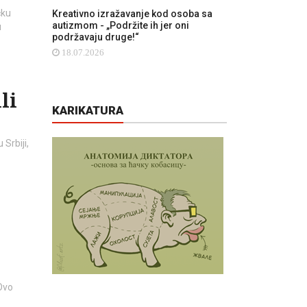
čku
Kreativno izražavanje kod osoba sa
autizmom - „Podržite ih jer oni
u
podržavaju druge!“
18.07.2026
li
KARIKATURA
Srbiji,
 Ovo