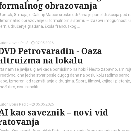
formalnog obrazovanja
U petak, 8. maja, u Galeriji Matice srpske održana je panel diskusija pod
Neformalno obrazovanje u formalnom sistemu – Izazovi i mogućnosti u
 Vern, udruženje građana, škola francuskog …
utor: Jovan Pajić -
07.05.2026
DVD Petrovaradin - Oaza
altruizma na lokalu
Šta nam se javlja u glavi kada pomislimo na hobi? Nešto zabavno, smiruj
kreativno; ona jedna stvar posle dugog dana na poslu koju radimo samo
ebe, izmoreni od razmišljanja o drugima. Sport, filmovi, knjige i pletenje,
međutim, nisu ni nalik …
utor: Boris Radić -
05.05.2026
AI kao saveznik – novi vid
ratovanja
Vojska Sjedinjenih Američkih Država je u zajedničkom napadu na Iran sa