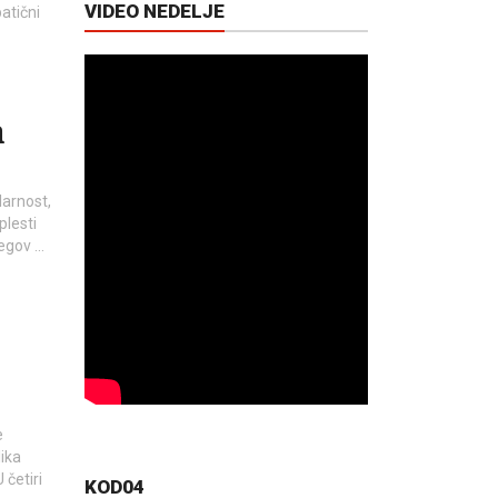
VIDEO NEDELJE
atični
a
arnost,
plesti
jegov …
e
lika
 četiri
KOD04