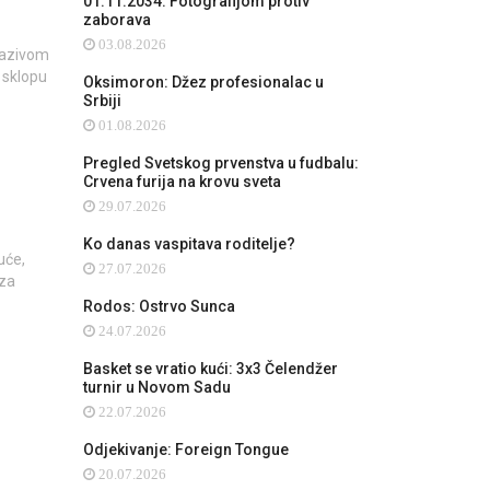
01.11.2034: Fotografijom protiv
zaborava
03.08.2026
 nazivom
 sklopu
Oksimoron: Džez profesionalac u
Srbiji
01.08.2026
Pregled Svetskog prvenstva u fudbalu:
Crvena furija na krovu sveta
29.07.2026
Ko danas vaspitava roditelje?
uće,
27.07.2026
 za
Rodos: Ostrvo Sunca
24.07.2026
Basket se vratio kući: 3x3 Čelendžer
turnir u Novom Sadu
22.07.2026
Odjekivanje: Foreign Tongue
20.07.2026