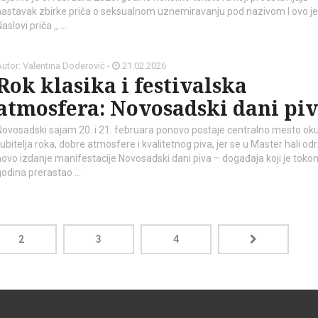
nastavak zbirke priča o seksualnom uznemiravanju pod nazivom I ovo je 
aslovi priča ,, …
utor: Valentina Doderović -
21.02.2026
Rok klasika i festivalska
atmosfera: Novosadski dani pi
Novosadski sajam 20. i 21. februara ponovo postaje centralno mesto oku
jubitelja roka, dobre atmosfere i kvalitetnog piva, jer se u Master hali od
novo izdanje manifestacije Novosadski dani piva – događaja koji je toko
godina prerastao …
2
3
4