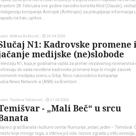
Izraelom 28. Februara ove godine navodno koristila Klod (Claude), vešta
inteligenciju kompanije Antropik (Anthropic) za prikupljanje informacija 
napadu na Iran, uprkos …
Autor: Aleksa Bošković -
26.04.2026
Slučaj N1: Kadrovske promene i
jačanje medijske (ne)slobode
Televiziju N1, koja je godinama važila za primer nezavisnog novinarstva u 
potresaju do sada neviđene kadrovske promene koje bi mogle zauvek
promeniti medijsku scenu u Srbiji. Novo rukovodstvo kompanije
Adria News Network-a (ANN) sa Brentom …
Autor: Teodora Tešanović -
21.04.2026
Temišvar - „Mali Beč“ u srcu
Banata
Najveći grad Banata i kulturni centar Rumunije, jedan, jedini – Temišvar.
mesto krije mnogo toga, a otkriva još više: nizove zgrada u stilu secesije,