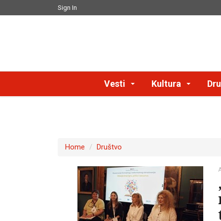
Sign In
Vesti
Kultura
Dru
Home
Društvo
A