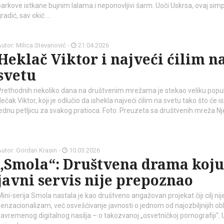
parkove istkane bujnim lalama i neponovljivi šarm. Uoči Uskrsa, ovaj simp
radić, sav okić …
utor: Milica Stevanović -
21.04.2026
Heklač Viktor i najveći ćilim n
svetu
Prethodnih nekoliko dana na društvenim mrežama je stekao veliku popul
ečak Viktor, koji je odlučio da ishekla najveći ćilim na svetu tako što će is
jednu petljicu za svakog pratioca. Foto: Preuzeta sa društvenih mreža N
utor: Gordan Krasin -
10.03.2026
„Smola“: Društvena drama koju
javni servis nije prepoznao
Mini-serija Smola nastala je kao društveno angažovan projekat čiji cilj nij
senzacionalizam, već osvešćivanje javnosti o jednom od najozbiljnijih ob
savremenog digitalnog nasilja – o takozvanoj „osvetničkoj pornografiji“. U