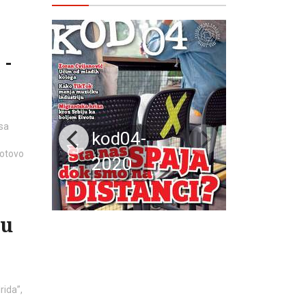
 -
 sa
kod04-
gotovo
2020
 u
rida”,