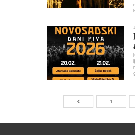
N
A
l
1