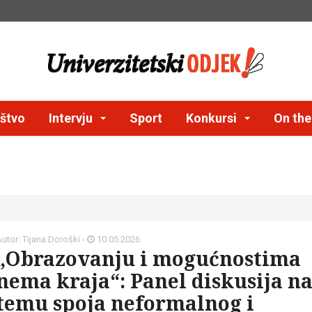
štvo
Intervju
Sport
Konkursi
On th
utor: Tijana Doroški -
10.05.2026
„Obrazovanju i mogućnostima
nema kraja“: Panel diskusija n
temu spoja neformalnog i