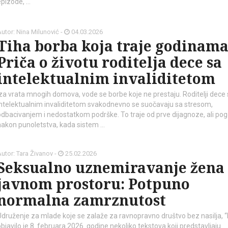
epizode, …
utor: Nina Milunović -
04.03.2026
Tiha borba koja traje godinama
Priča o životu roditelja dece sa
intelektualnim invaliditetom
Iza vrata mnogih domova, vode se borbe koje ne prestaju. Roditelji dece
kod04-
kod04-
intelektualnim invaliditetom svakodnevno se suočavaju sa stresom,
odbacivanjem i nedostatkom podrške. To traje od prve dijagnoze, ali po
2018
2019
nakon punoletstva, kada sistem …
utor: Tara Živanov -
25.02.2026
Seksualno uznemiravanje žena
javnom prostoru: Potpuno
normalna zamrznutost
Udruženje za mlade koje se zalaže za ravnopravno društvo bez nasilja, “I
objavilo je 8. februara 2026. godine nekoliko tekstova koji predstavljaju