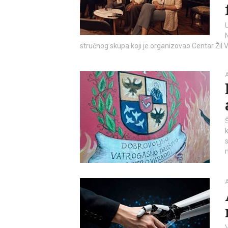
stručnog skupa koji je organizovao Centar Žil
A
s
A