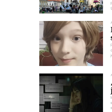
g
A
d
A