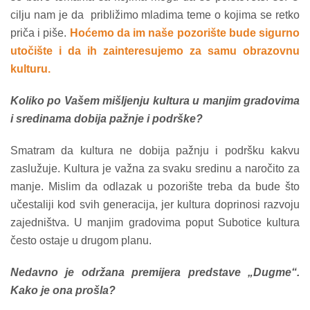
cilju nam je da približimo mladima teme o kojima se retko
priča i piše.
Hoćemo da im naše pozorište bude sigurno
utočište i da ih zainteresujemo za samu obrazovnu
kulturu.
Koliko po Vašem mišljenju kultura u manjim gradovima
i sredinama dobija pažnje i podrške?
Smatram da kultura ne dobija pažnju i podršku kakvu
zaslužuje. Kultura je važna za svaku sredinu a naročito za
manje. Mislim da odlazak u pozorište treba da bude što
učestaliji kod svih generacija, jer kultura doprinosi razvoju
zajedništva. U manjim gradovima poput Subotice kultura
često ostaje u drugom planu.
Nedavno je održana premijera predstave „Dugme“.
Kako je ona prošla?