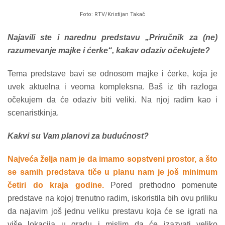
Foto: RTV/Kristijan Takač
Najavili ste i narednu predstavu „Priručnik za (ne)
razumevanje majke i ćerke“, kakav odaziv očekujete?
Tema predstave bavi se odnosom majke i ćerke, koja je
uvek aktuelna i veoma kompleksna. Baš iz tih razloga
očekujem da će odaziv biti veliki. Na njoj radim kao i
scenaristkinja.
Kakvi su Vam planovi za budućnost?
Najveća želja nam je da imamo sopstveni prostor, a što
se samih predstava tiče u planu nam je još minimum
četiri do kraja godine.
Pored prethodno pomenute
predstave na kojoj trenutno radim, iskoristila bih ovu priliku
da najavim još jednu veliku prestavu koja će se igrati na
više lokacija u gradu i mislim da će izazvati veliko