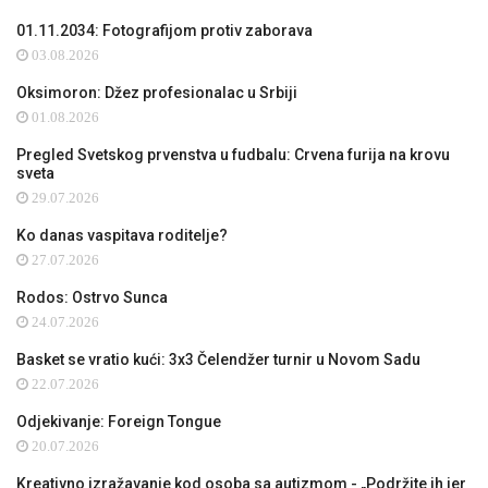
01.11.2034: Fotografijom protiv zaborava
03.08.2026
Oksimoron: Džez profesionalac u Srbiji
01.08.2026
Pregled Svetskog prvenstva u fudbalu: Crvena furija na krovu
sveta
29.07.2026
Ko danas vaspitava roditelje?
27.07.2026
Rodos: Ostrvo Sunca
24.07.2026
Basket se vratio kući: 3x3 Čelendžer turnir u Novom Sadu
22.07.2026
Odjekivanje: Foreign Tongue
20.07.2026
Kreativno izražavanje kod osoba sa autizmom - „Podržite ih jer