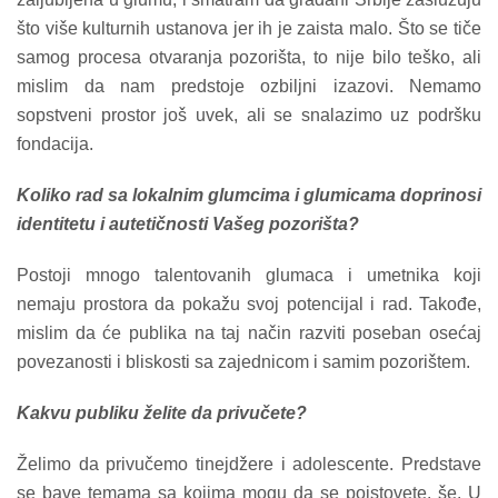
što više kulturnih ustanova jer ih je zaista malo. Što se tiče
samog procesa otvaranja pozorišta, to nije bilo teško, ali
mislim da nam predstoje ozbiljni izazovi. Nemamo
sopstveni prostor još uvek, ali se snalazimo uz podršku
fondacija.
Koliko rad sa lokalnim glumcima i glumicama doprinosi
identitetu i autetičnosti Vašeg pozorišta?
Postoji mnogo talentovanih glumaca i umetnika koji
nemaju prostora da pokažu svoj potencijal i rad. Takođe,
mislim da će publika na taj način razviti poseban osećaj
povezanosti i bliskosti sa zajednicom i samim pozorištem.
Kakvu publiku želite da privučete?
Želimo da privučemo tinejdžere i adolescente. Predstave
se bave temama sa kojima mogu da se poistovete. še. U