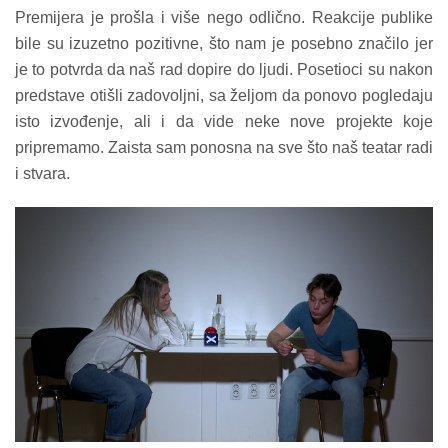
Premijera je prošla i više nego odlično. Reakcije publike
bile su izuzetno pozitivne, što nam je posebno značilo jer
je to potvrda da naš rad dopire do ljudi. Posetioci su nakon
predstave otišli zadovoljni, sa željom da ponovo pogledaju
isto izvođenje, ali i da vide neke nove projekte koje
pripremamo. Zaista sam ponosna na sve što naš teatar radi
i stvara.