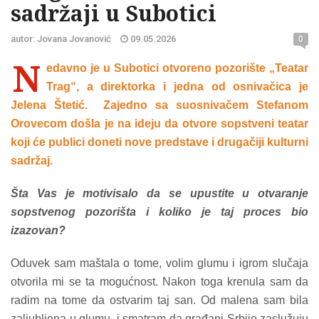
sadržaji u Subotici
autor: Jovana Jovanović
09.05.2026
0
N
edavno je u Subotici otvoreno pozorište „Teatar
Trag“, a direktorka i jedna od osnivačica je
Jelena Štetić. Zajedno sa suosnivačem Stefanom
Orovecom došla je na ideju da otvore sopstveni teatar
koji će publici doneti nove predstave i drugačiji kulturni
sadržaj.
Šta Vas je motivisalo da se upustite u otvaranje
sopstvenog pozorišta i koliko je taj proces bio
izazovan?
Oduvek sam maštala o tome, volim glumu i igrom slučaja
otvorila mi se ta mogućnost. Nakon toga krenula sam da
radim na tome da ostvarim taj san. Od malena sam bila
zaljubljena u glumu, i smatram da građani Srbije zaslužuju