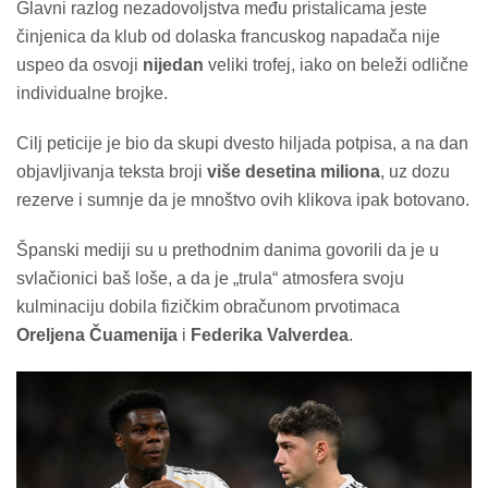
Glavni razlog nezadovoljstva među pristalicama jeste
činjenica da klub od dolaska francuskog napadača nije
uspeo da osvoji
nijedan
veliki trofej, iako on beleži odlične
individualne brojke.
Cilj peticije je bio da skupi dvesto hiljada potpisa, a na dan
objavljivanja teksta broji
više desetina miliona
, uz dozu
rezerve i sumnje da je mnoštvo ovih klikova ipak botovano.
Španski mediji su u prethodnim danima govorili da je u
svlačionici baš loše, a da je „trula“ atmosfera svoju
kulminaciju dobila fizičkim obračunom prvotimaca
Oreljena Čuamenija
i
Federika Valverdea
.