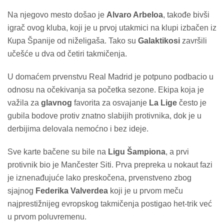
Na njegovo mesto došao je
Alvaro Arbeloa
, takođe bivši
igrač ovog kluba, koji je u prvoj utakmici na klupi izbačen iz
Кupa Španije od niželigaša. Tako su
Galaktikosi
završili
učešće u dva od četiri takmičenja.
U domaćem prvenstvu Real Madrid je potpuno podbacio u
odnosu na očekivanja sa početka sezone. Ekipa koja je
važila za
glavnog
favorita za osvajanje
La Lige
često je
gubila bodove protiv znatno slabijih protivnika, dok je u
derbijima delovala nemoćno i bez ideje.
Sve karte bačene su bile na
Ligu Šampiona
, a prvi
protivnik bio je Mančester Siti. Prva prepreka u nokaut fazi
je iznenađujuće lako preskočena, prvenstveno zbog
sjajnog
Federika Valverdea
koji je u prvom meču
najprestižnijeg evropskog takmičenja postigao het-trik već
u prvom poluvremenu.