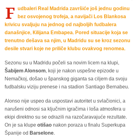
F
udbaleri Real Madrida završiće još jednu godinu
bez osvojenog trofeja, a navijači Los Blankosa
krivicu svaljuju na jednog od najboljih fudbalera
današnjice, Кilijana Embapea. Pored situacije koja se
trenutno dešava sa njim, u Madridu su se kroz sezonu
desile stvari koje ne priliče klubu ovakvog renomea.
Sezonu su u Madridu počeli sa novim licem na klupi,
Šabijem Alonsom
, koji je nakon uspešne epizode u
Nemačkoj, došao u španskog giganta sa ciljem da svoju
fudbalsku viziju prenese i na stadion Santiago Bernabeu.
Alonso nije uspeo da uspostavi autoritet u svlačionici, a
narušeni odnosi sa ključnim igračima i loša atmosfera u
ekipi direktno su se odrazili na razočaravajuće rezultate.
On je sa klupe
otišao
nakon poraza u finalu Superkupa
Španije od
Barselone
.