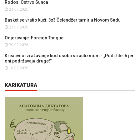
Rodos: Ostrvo Sunca
24.07.2026
Basket se vratio kući: 3x3 Čelendžer turnir u Novom Sadu
22.07.2026
Odjekivanje: Foreign Tongue
20.07.2026
Kreativno izražavanje kod osoba sa autizmom - „Podržite ih jer
oni podržavaju druge!“
18.07.2026
KARIKATURA