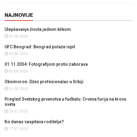
NAJNOVIJE
Ulepšavanje života jednim klikom
07.08.2026
UFC Beograd: Beograd polaže ispit
05.08.2026
01.11.2034: Fotografijom protiv zaborava
03.08.2026
Oksimoron: Džez profesionalac u Srbiji
01.08.2026
Pregled Svetskog prvenstva u fudbalu: Crvena furija na krovu
sveta
29.07.2026
Ko danas vaspitava roditelje?
27.07.2026