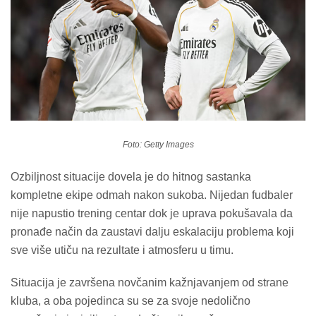
Foto: Getty Images
Ozbiljnost situacije dovela je do hitnog sastanka
kompletne ekipe odmah nakon sukoba. Nijedan fudbaler
nije napustio trening centar dok je uprava pokušavala da
pronađe način da zaustavi dalju eskalaciju problema koji
sve više utiču na rezultate i atmosferu u timu.
Situacija je završena novčanim kažnjavanjem od strane
kluba, a oba pojedinca su se za svoje nedolično