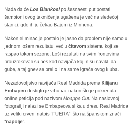
Nada da će
Los Blankosi
po šesnaesti put postati
šampioni ovog takmičenja ugašena je već na sledećoj
stanici, gde ih je čekao Bajern iz Minhena.
Nakon eliminacije postalo je jasno da problem nije samo u
jednom lošem rezultatu, već u
čitavom
sistemu koji se
raspao tokom sezone. Loši rezultati na svim frontovima
prouzrokovali su bes kod navijača koji nisu navikli da
gube, a taj gnev se prelio i na same igrače ovog kluba.
Nezadovoljstvo navijača Real Madrida prema
Кilijanu
Embapeu
dostiglo je vrhunac nakon što je pokrenuta
online peticija pod nazivom
Mbappe Out
. Na naslovnoj
fotografiji nalazi se Embapeova slika u dresu Real Madrida
uz veliki crveni natpis “FUERA”, što na španskom znači
“
napolje
”.