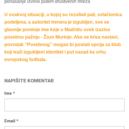
ponašanje izvinili putem društvenih mreža
U ovakvoj situaciji, u kojoj su rezultati pali, svlačionica
podeljena, a autoritet trenera je izgubljen, sve se
glasnije pominje ime koje u Madridu uvek izaziva
posebnu pažnju - Žoze Murinjo. Ako se kriza nastavi,
povratak “Posebnog” mogao bi postati opcija za klub
koji traži izgubljeni identitet i put nazad ka vrhu
evropskog fudbala.
NAPIŠITE KOMENTAR
Ime *
Email *