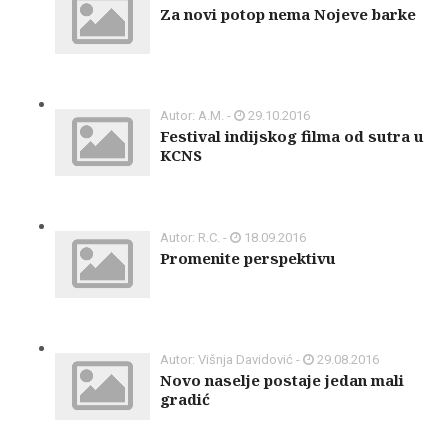
Za novi potop nema Nojeve barke
Autor: A.M. -
29.10.2016
Festival indijskog filma od sutra u
KCNS
Autor: R.C. -
18.09.2016
Promenite perspektivu
Autor: Višnja Davidović -
29.08.2016
Novo naselje postaje jedan mali
gradić