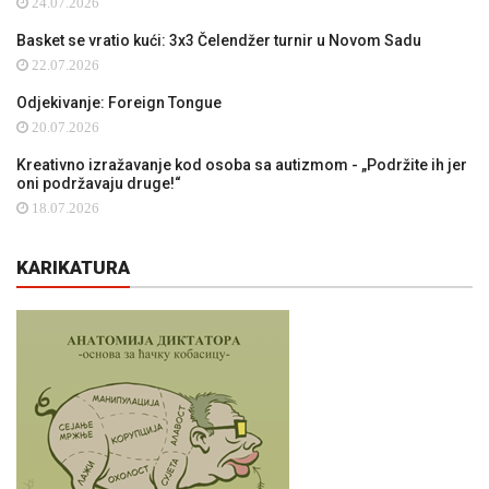
24.07.2026
Basket se vratio kući: 3x3 Čelendžer turnir u Novom Sadu
22.07.2026
Odjekivanje: Foreign Tongue
20.07.2026
Kreativno izražavanje kod osoba sa autizmom - „Podržite ih jer
oni podržavaju druge!“
18.07.2026
KARIKATURA