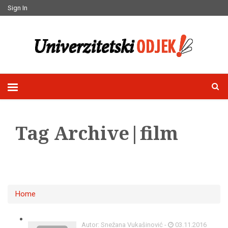
Sign In
Tag Archive|film
Home
Autor: Snežana Vukašinović -
03.11.2016