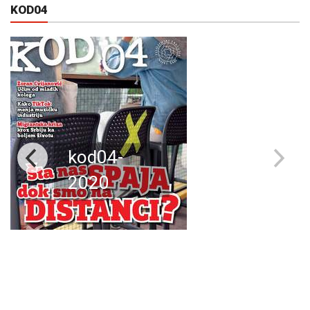
KOD04
kod04-
2020