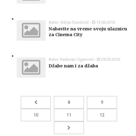
Autor: Višnja Davidović -
13.06.2016
Nabavite na vreme svoju ulaznicu
za Cinema City
Autor: Radovan Ciganović -
29.05.2016
Džabe nam i za džaba
8
9
10
11
12