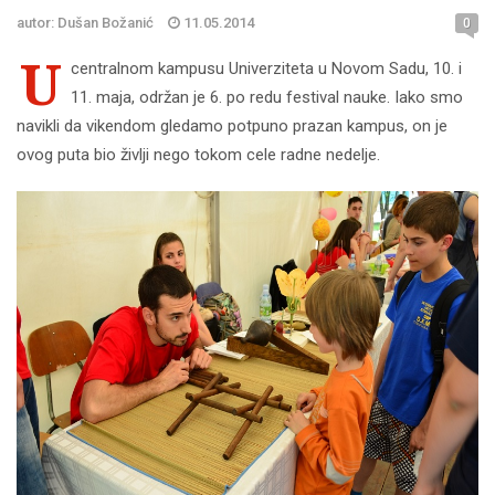
autor: Dušan Božanić
11.05.2014
0
U
centralnom kampusu Univerziteta u Novom Sadu, 10. i
11. maja, održan je 6. po redu festival nauke. Iako smo
navikli da vikendom gledamo potpuno prazan kampus, on je
ovog puta bio življi nego tokom cele radne nedelje.