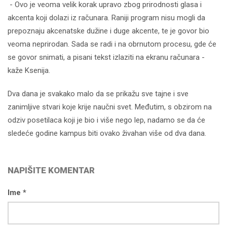
- Ovo je veoma velik korak upravo zbog prirodnosti glasa i
akcenta koji dolazi iz računara. Raniji program nisu mogli da
prepoznaju akcenatske dužine i duge akcente, te je govor bio
veoma neprirodan. Sada se radi i na obrnutom procesu, gde će
se govor snimati, a pisani tekst izlaziti na ekranu računara -
kaže Ksenija.
Dva dana je svakako malo da se prikažu sve tajne i sve
zanimljive stvari koje krije naučni svet. Međutim, s obzirom na
odziv posetilaca koji je bio i više nego lep, nadamo se da će
sledeće godine kampus biti ovako živahan više od dva dana.
NAPIŠITE KOMENTAR
Ime *