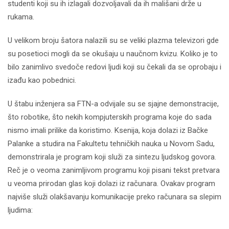
studenti koji su ih izlagali dozvoljavali da ih mališani drže u
rukama.
U velikom broju šatora nalazili su se veliki plazma televizori gde
su posetioci mogli da se okušaju u naučnom kvizu. Koliko je to
bilo zanimlivo svedoče redovi ljudi koji su čekali da se oprobaju i
izađu kao pobednici.
U štabu inženjera sa FTN-a odvijale su se sjajne demonstracije,
što robotike, što nekih kompjuterskih programa koje do sada
nismo imali prilike da koristimo. Ksenija, koja dolazi iz Bačke
Palanke a studira na Fakultetu tehničkih nauka u Novom Sadu,
demonstrirala je program koji služi za sintezu ljudskog govora.
Reč je o veoma zanimljivom programu koji pisani tekst pretvara
u veoma prirodan glas koji dolazi iz računara. Ovakav program
najviše služi olakšavanju komunikacije preko računara sa slepim
ljudima: