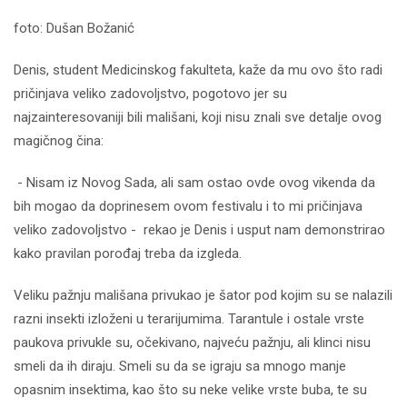
foto: Dušan Božanić
Denis, student Medicinskog fakulteta, kaže da mu ovo što radi
pričinjava veliko zadovoljstvo, pogotovo jer su
najzainteresovaniji bili mališani, koji nisu znali sve detalje ovog
magičnog čina:
- Nisam iz Novog Sada, ali sam ostao ovde ovog vikenda da
bih mogao da doprinesem ovom festivalu i to mi pričinjava
veliko zadovoljstvo - rekao je Denis i usput nam demonstrirao
kako pravilan porođaj treba da izgleda.
Veliku pažnju mališana privukao je šator pod kojim su se nalazili
razni insekti izloženi u terarijumima. Tarantule i ostale vrste
paukova privukle su, očekivano, najveću pažnju, ali klinci nisu
smeli da ih diraju. Smeli su da se igraju sa mnogo manje
opasnim insektima, kao što su neke velike vrste buba, te su