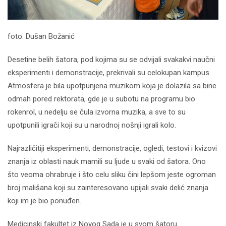
foto: Dušan Božanić
Desetine belih šatora, pod kojimа su se odvijali svakakvi naučni
eksperimenti i demonstracije, prekrivali su celokupan kampus.
Atmosfera je bila upotpunjena muzikom koja je dolazila sa bine
odmah pored rektorata, gde je u subotu na programu bio
rokenrol, u nedelju se čula izvorna muzika, a sve to su
upotpunili igrači koji su u narodnoj nošnji igrali kolo.
Najrazličitiji eksperimenti, demonstracije, ogledi, testovi i kvizovi
znanja iz oblasti nauk mamili su ljude u svaki od šatora. Ono
što veoma ohrabruje i što celu sliku čini lepšom jeste ogroman
broj mališana koji su zainteresovano upijali svaki delić znanja
koji im je bio ponuđen.
Medicinski fakultet iz Novog Sada je u svom šatoru