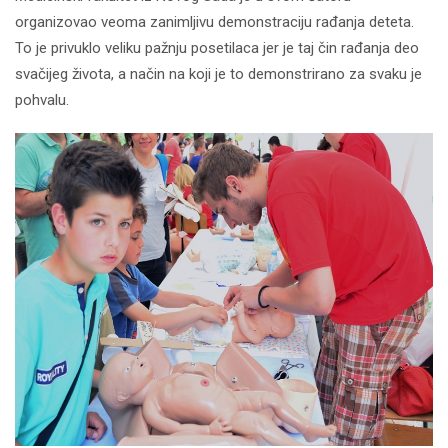
organizovao veoma zanimljivu demonstraciju rađanja deteta.
To je privuklo veliku pažnju posetilaca jer je taj čin rađanja deo
svačijeg života, a način na koji je to demonstrirano za svaku je
pohvalu.