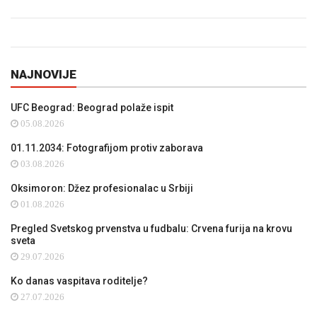
NAJNOVIJE
UFC Beograd: Beograd polaže ispit
05.08.2026
01.11.2034: Fotografijom protiv zaborava
03.08.2026
Oksimoron: Džez profesionalac u Srbiji
01.08.2026
Pregled Svetskog prvenstva u fudbalu: Crvena furija na krovu
sveta
29.07.2026
Ko danas vaspitava roditelje?
27.07.2026