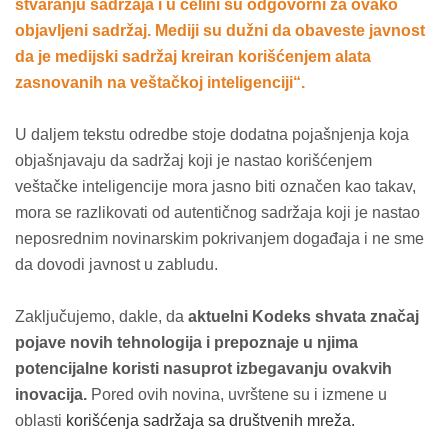
stvaranju sadržaja i u celini su odgovorni za ovako
objavljeni sadržaj. Mediji su dužni da obaveste javnost
da je medijski sadržaj kreiran korišćenjem alata
zasnovanih na veštačkoj inteligenciji“.
U daljem tekstu odredbe stoje dodatna pojašnjenja koja
objašnjavaju da sadržaj koji je nastao korišćenjem
veštačke inteligencije mora jasno biti označen kao takav,
mora se razlikovati od autentičnog sadržaja koji je nastao
neposrednim novinarskim pokrivanjem događaja i ne sme
da dovodi javnost u zabludu.
Zaključujemo, dakle, da
aktuelni Kodeks shvata značaj
pojave novih tehnologija i prepoznaje u njima
potencijalne koristi nasuprot izbegavanju ovakvih
inovacija.
Pored ovih novina, uvrštene su i izmene u
oblasti
korišćenja sadržaja sa društvenih mreža.