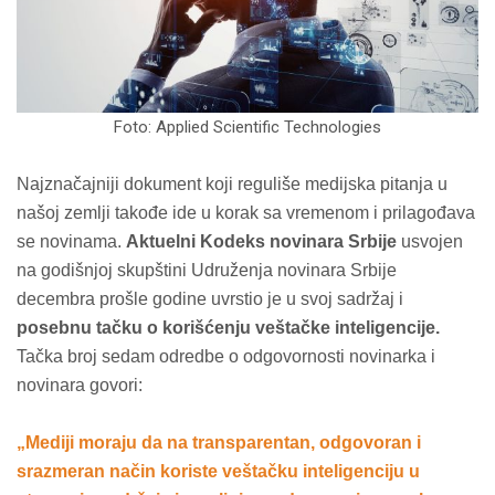
Foto: Applied Scientific Technologies
Najznačajniji dokument koji reguliše medijska pitanja u
našoj zemlji takođe ide u korak sa vremenom i prilagođava
se novinama.
Aktuelni Kodeks novinara Srbije
usvojen
na godišnjoj skupštini Udruženja novinara Srbije
decembra prošle godine uvrstio je u svoj sadržaj i
posebnu tačku o korišćenju veštačke inteligencije.
Tačka broj sedam odredbe o odgovornosti novinarka i
novinara govori:
„Mediji moraju da na transparentan, odgovoran i
srazmeran način koriste veštačku inteligenciju u