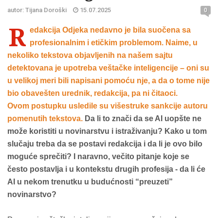
autor: Tijana Doroški
15.07.2025
0
R
edakcija Odjeka nedavno je bila suočena sa
profesionalnim i etičkim problemom. Naime, u
nekoliko tekstova objavljenih na našem sajtu
detektovana je upotreba veštačke inteligencije – oni su
u velikoj meri bili napisani pomoću nje, a da o tome nije
bio obavešten urednik, redakcija, pa ni čitaoci.
Ovom postupku usledile su višestruke sankcije autoru
pomenutih tekstova.
Da li to znači da se AI uopšte ne
može koristiti u novinarstvu i istraživanju? Kako u tom
slučaju treba da se postavi redakcija i da li je ovo bilo
moguće sprečiti? I naravno, večito pitanje koje se
često postavlja i u kontekstu drugih profesija - da li će
AI u nekom trenutku u budućnosti “preuzeti”
novinarstvo?