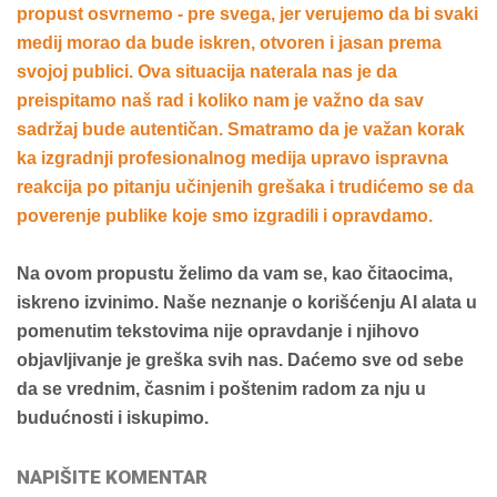
propust osvrnemo - pre svega, jer verujemo da bi svaki
medij morao da bude iskren, otvoren i jasan prema
svojoj publici. Ova situacija naterala nas je da
preispitamo naš rad i koliko nam je važno da sav
sadržaj bude autentičan. Smatramo da je važan korak
ka izgradnji profesionalnog medija upravo ispravna
reakcija po pitanju učinjenih grešaka i trudićemo se da
poverenje publike koje smo izgradili i opravdamo.
Na ovom propustu želimo da vam se, kao čitaocima,
iskreno izvinimo. Naše neznanje o korišćenju AI alata u
pomenutim tekstovima nije opravdanje i njihovo
objavljivanje je greška svih nas. Daćemo sve od sebe
da se vrednim, časnim i poštenim radom za nju u
budućnosti i iskupimo.
NAPIŠITE KOMENTAR