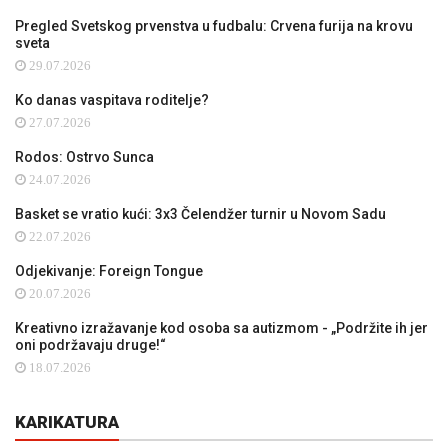
Pregled Svetskog prvenstva u fudbalu: Crvena furija na krovu
sveta
29.07.2026
Ko danas vaspitava roditelje?
27.07.2026
Rodos: Ostrvo Sunca
24.07.2026
Basket se vratio kući: 3x3 Čelendžer turnir u Novom Sadu
22.07.2026
Odjekivanje: Foreign Tongue
20.07.2026
Kreativno izražavanje kod osoba sa autizmom - „Podržite ih jer
oni podržavaju druge!“
18.07.2026
KARIKATURA