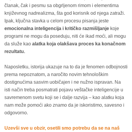
članak, čak i pesmu sa obgrljenom rimom i elementima
književnog nadrealizma, šta god korisnik od njega zatraži.
Ipak, ključna stavka u celom procesu pisanja jeste
emocionalna inteligencija i kritičko razmišljanje
koje
programi ne mogu da poseduju, niti će ikad moći, ali mogu
da služe kao
alatka koja olakšava proces ka konačnom
rezultatu.
Naposletku, istorija ukazuje na to da je fenomen odbojnosti
prema nepoznatom, a naročito novim tehnološkim
dostignućima sasvim uobičajen i ne nužno ispravan. Na
isti način treba posmatrati pojavu veštačke inteligencije u
savremenom svetu koji se i dalje razvija – kao alatku koja
nam može pomoći ako znamo da je iskoristimo, savesno i
odgovorno.
Uzevši sve u obzir,
osetili smo potrebu da se na naš