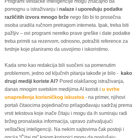
Programi veštačke inteligencije mogu značajno da
pomognu u istraživanju i
nalaze i upoređuju podatke
različitih izvora mnogo brže
nego što bi to prosečna
osoba uradila ručnom pretragom interneta. Ipak, treba biti
pažljiv – ovi programi neretko prave greške i date podatke
treba primiti sa rezervom, odnosno, potražiti reference za
tvrdnje koje planiramo da usvojimo i iskoristimo.
Kada smo kao redakcija bili suočeni sa pomenutim
problemom, jedno od ključnih pitanja takođe je bilo -
kako
drugi mediji koriste AI?
Pored olakšanog istraživanja,
danas mnogim svetskim medijima AI koristi i
u svrhe
unapređenja korisničkog iskustva
- na primer, njihovi
portali čitaocima pojedinačno prilagođavaju sadržaj prema
vrsti tekstova koje inače čitaju i mogu da ih sumiraju radi
bržeg pronalaska informacija, upravo zahvaljujući
veštačkoj inteligenciji. Na nekim sajtovima čak postoji i
opcija “Čitaj mi” kojom korisnici mogu da poslušaju