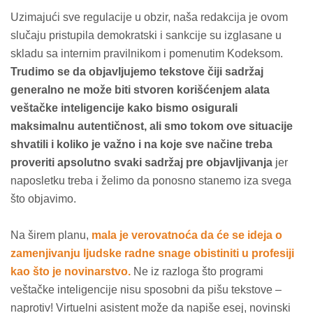
Uzimajući sve regulacije u obzir, naša redakcija je ovom
slučaju pristupila demokratski i sankcije su izglasane u
skladu sa internim pravilnikom i pomenutim Kodeksom.
Trudimo se da objavljujemo tekstove čiji sadržaj
generalno ne može biti stvoren korišćenjem alata
veštačke inteligencije kako bismo osigurali
maksimalnu autentičnost, ali smo tokom ove situacije
shvatili i koliko je važno i na koje sve načine treba
proveriti apsolutno svaki sadržaj pre objavljivanja
jer
naposletku treba i želimo da ponosno stanemo iza svega
što objavimo.
Na širem planu,
mala je verovatnoća da će se ideja o
zamenjivanju ljudske radne snage obistiniti u profesiji
kao što je novinarstvo.
Ne iz razloga što programi
veštačke inteligencije nisu sposobni da pišu tekstove –
naprotiv! Virtuelni asistent može da napiše esej, novinski