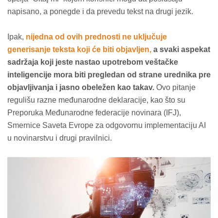
napisano, a ponegde i da prevedu tekst na drugi jezik.
Ipak,
nijedna od ovih prednosti ne uključuje
generisanje teksta koji će biti objavljen,
a svaki aspekat
sadržaja koji jeste nastao upotrebom veštačke
inteligencije mora biti pregledan od strane urednika pre
objavljivanja i jasno obeležen kao takav.
Ovo pitanje
regulišu razne međunarodne deklaracije, kao što su
Preporuka Međunarodne federacije novinara (IFJ),
Smernice Saveta Evrope za odgovornu implementaciju AI
u novinarstvu i drugi pravilnici.