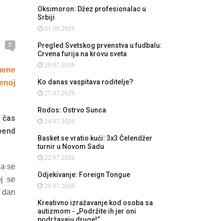
Oksimoron: Džez profesionalac u
Srbiji
01.08.2026
0
Pregled Svetskog prvenstva u fudbalu:
Crvena furija na krovu sveta
29.07.2026
mene
Ko danas vaspitava roditelje?
enoj
27.07.2026
Rodos: Ostrvo Sunca
 čas
24.07.2026
 bend
Basket se vratio kući: 3x3 Čelendžer
turnir u Novom Sadu
22.07.2026
da se
Odjekivanje: Foreign Tongue
oj se
20.07.2026
n dan
Kreativno izražavanje kod osoba sa
autizmom - „Podržite ih jer oni
podržavaju druge!“