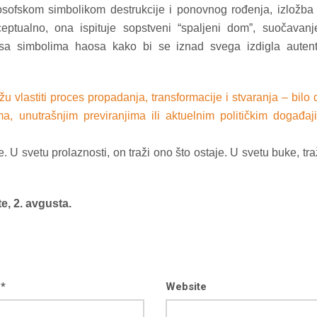
losofskom simbolikom destrukcije i ponovnog rođenja, izložba
ceptualno, ona ispituje sopstveni “spaljeni dom”, suočavan
 sa simbolima haosa kako bi se iznad svega izdigla autent
žu vlastiti proces propadanja, transformacije i stvaranja – bilo 
a, unutrašnjim previranjima ili aktuelnim političkim događaj
. U svetu prolaznosti, on traži ono što ostaje. U svetu buke, tra
e, 2. avgusta.
 *
Website