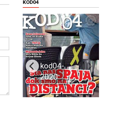
KOD04
kod04-
2020