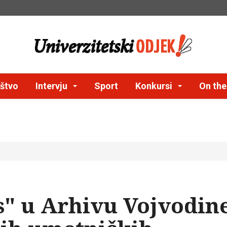
štvo
Intervju
Sport
Konkursi
On th
s" u Arhivu Vojvodin