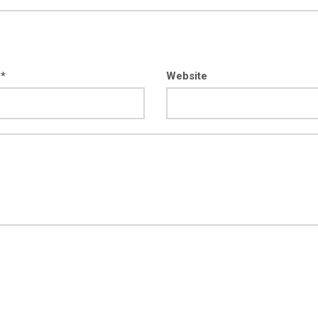
 *
Website
kod04-
kod04-
2018
2019