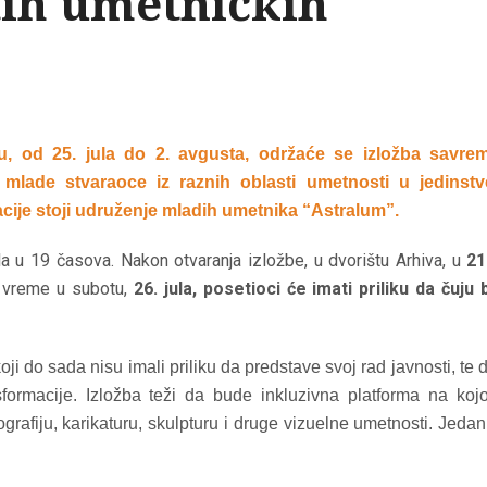
itih umetničkih
 od 25. jula do 2. avgusta, održaće se izložba savre
 mlade stvaraoce iz raznih oblasti umetnosti u jedinstv
acije stoji udruženje mladih umetnika “Astralum”.
la u 19 časova. Nakon otvaranja izložbe, u dvorištu Arhiva, u
21
o vreme u subotu,
26. jula, posetioci će imati priliku da čuju
ji do sada nisu imali priliku da predstave svoj rad javnosti, te 
sformacije. Izložba teži da bude inkluzivna platforma na koj
grafiju, karikaturu, skulpturu i druge vizuelne umetnosti. Jeda