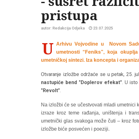
- susret različ
pristupa
autor: Redakcija Odjeka
23.07.2025
U
Arhivu Vojvodine u Novom Sadu,
umetnosti “Feniks”, koja okuplja
umetničkoj sintezi. Iza koncepta i organiz
Otvaranje izložbe održaće se u petak, 25. ju
nastupiće bend "Doplerov efekat"
. U ist
"Revolt"
.
Na izložbi će se učestvovati mladi umetnici ko
izraze kroz teme rađanja, uništenja i tran
umetnički glas svakoga može čuti – kroz foto
izložbe biće posvećen i poeziji.