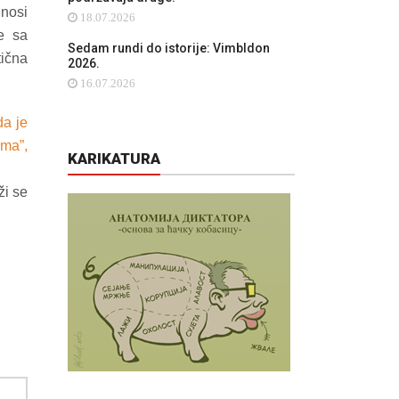
 nosi
18.07.2026
je sa
Sedam rundi do istorije: Vimbldon
ična
2026.
16.07.2026
da je
ima”,
KARIKATURA
ži se