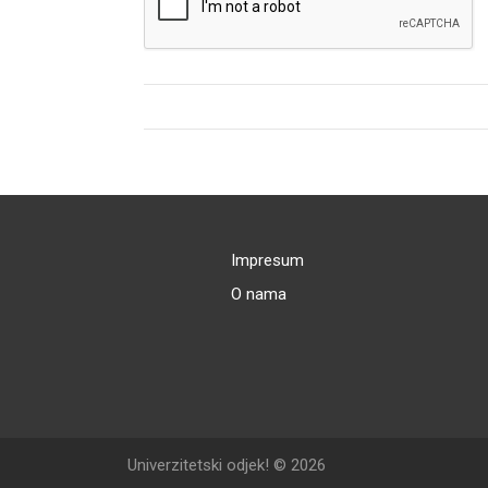
Impresum
O nama
Univerzitetski odjek! © 2026