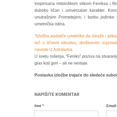
Inspirisana mitološkom slikom Feniksa i fi
duboko ličan i univerzalan karakter. Kon
unutrašnjim Prometejem, i borbu jedinke
umetnička istina.
“Izložba podstiče umetnike da istraže i prika
reč o ličnom iskustvu, društvenim izazovim
navode iz Astraluma.
U svetu rušenja, “Feniks” poziva na stvaranje
glas koji gori – ali ne nestaje.
Postavka izložbe trajaće do sledeće subot
NAPIŠITE KOMENTAR
Ime *
Email