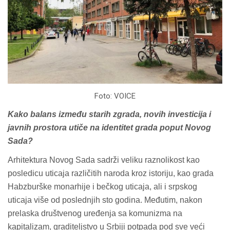
Foto: VOICE
Kako balans između starih zgrada, novih investicija i
javnih prostora utiče na identitet grada poput Novog
Sada?
Arhitektura Novog Sada sadrži veliku raznolikost kao
posledicu uticaja različitih naroda kroz istoriju, kao grada
Habzburške monarhije i bečkog uticaja, ali i srpskog
uticaja više od poslednjih sto godina. Međutim, nakon
prelaska društvenog uređenja sa komunizma na
kapitalizam, graditeljstvo u Srbiji potpada pod sve veći