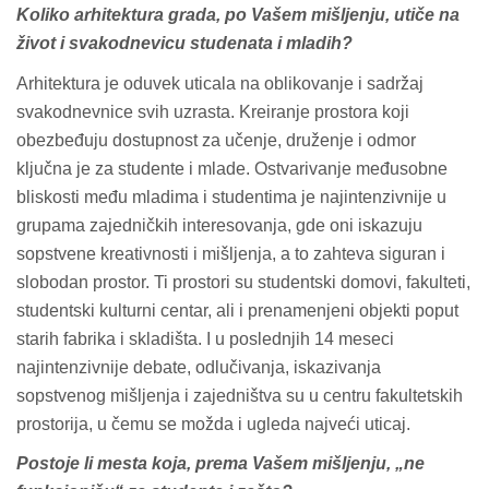
Koliko arhitektura grada, po Vašem mišljenju, utiče na
život i svakodnevicu studenata i mladih?
Arhitektura je oduvek uticala na oblikovanje i sadržaj
svakodnevnice svih uzrasta. Kreiranje prostora koji
obezbeđuju dostupnost za učenje, druženje i odmor
ključna je za studente i mlade. Ostvarivanje međusobne
bliskosti među mladima i studentima je najintenzivnije u
grupama zajedničkih interesovanja, gde oni iskazuju
sopstvene kreativnosti i mišljenja, a to zahteva siguran i
slobodan prostor. Ti prostori su studentski domovi, fakulteti,
studentski kulturni centar, ali i prenamenjeni objekti poput
starih fabrika i skladišta. I u poslednjih 14 meseci
najintenzivnije debate, odlučivanja, iskazivanja
sopstvenog mišljenja i zajedništva su u centru fakultetskih
prostorija, u čemu se možda i ugleda najveći uticaj.
Postoje li mesta koja, prema Vašem mišljenju, „ne