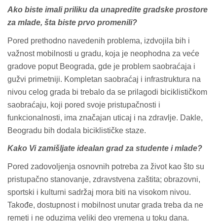
Ako biste imali priliku da unapredite gradske prostore
za mlade, šta biste prvo promenili?
Pored prethodno navedenih problema, izdvojila bih i
važnost mobilnosti u gradu, koja je neophodna za veće
gradove poput Beograda, gde je problem saobraćaja i
gužvi primetniji. Kompletan saobraćaj i infrastruktura na
nivou celog grada bi trebalo da se prilagodi biciklističkom
saobraćaju, koji pored svoje pristupačnosti i
funkcionalnosti, ima značajan uticaj i na zdravlje. Dakle,
Beogradu bih dodala biciklističke staze.
Kako Vi zamišljate idealan grad za studente i mlade?
Pored zadovoljenja osnovnih potreba za život kao što su
pristupačno stanovanje, zdravstvena zaštita; obrazovni,
sportski i kulturni sadržaj mora biti na visokom nivou.
Takođe, dostupnost i mobilnost unutar grada treba da ne
remeti i ne oduzima veliki deo vremena u toku dana.