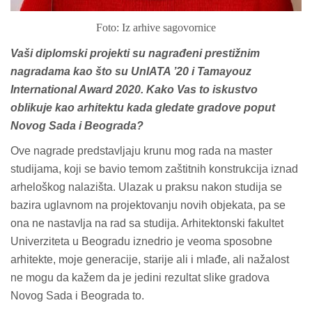
Foto: Iz arhive sagovornice
Vaši diplomski projekti su nagrađeni prestižnim
nagradama kao što su UnIATA ’20 i Tamayouz
International Award 2020. Kako Vas to iskustvo
oblikuje kao arhitektu kada gledate gradove poput
Novog Sada i Beograda?
Ove nagrade predstavljaju krunu mog rada na master
studijama, koji se bavio temom zaštitnih konstrukcija iznad
arheloškog nalazišta. Ulazak u praksu nakon studija se
bazira uglavnom na projektovanju novih objekata, pa se
ona ne nastavlja na rad sa studija. Arhitektonski fakultet
Univerziteta u Beogradu iznedrio je veoma sposobne
arhitekte, moje generacije, starije ali i mlađe, ali nažalost
ne mogu da kažem da je jedini rezultat slike gradova
Novog Sada i Beograda to.