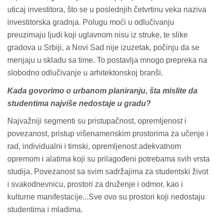
uticaj investitora, što se u poslednjih četvrtinu veka naziva
investitorska gradnja. Polugu moći u odlučivanju
preuzimaju ljudi koji uglavnom nisu iz struke, te slike
gradova u Srbiji, a Novi Sad nije izuzetak, počinju da se
menjaju u skladu sa time. To postavlja mnogo prepreka na
slobodno odlučivanje u arhitektonskoj branši.
Kada govorimo o urbanom planiranju, šta mislite da
studentima najviše nedostaje u gradu?
Najvažniji segmenti su pristupačnost, opremljenost i
povezanost, pristup višenamenskim prostorima za učenje i
rad, individualni i timski, opremljenost adekvatnom
opremom i alatima koji su prilagođeni potrebama svih vrsta
studija. Povezanost sa svim sadržajima za studentski život
i svakodnevnicu, prostori za druženje i odmor, kao i
kulturne manifestacije...Sve ovo su prostori koji nedostaju
studentima i mladima.