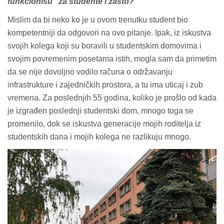
funkcionišu“ za studente i zašto?
Mislim da bi neko ko je u ovom trenutku student bio
kompetentniji da odgovori na ovo pitanje. Ipak, iz iskustva
svojih kolega koji su boravili u studentskim domovima i
svojim povremenim posetama istih, mogla sam da primetim
da se nije dovoljno vodilo računa o održavanju
infrastrukture i zajedničkih prostora, a tu ima uticaj i zub
vremena. Za poslednjih 55 godina, koliko je prošlo od kada
je izgrađen poslednji studentski dom, mnogo toga se
promenilo, dok se iskustva generacije mojih roditelja iz
studentskih dana i mojih kolega ne razlikuju mnogo.