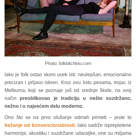
Photo: folkbitchtrio.com
Iako je folk ostao skoro uvek isti: neulepšan, emocionalno
precizan i prljavo iskren. Kroz ovu listu pesama, trojac iz
Melburna, koji se poznaje još od srednje škole, na svoj
način
preoblikovao je tradiciju u nešto suzdržano,
nežno i u najvećem delu moderno.
Ono što se na prvo slušanje odmah primeti – jeste to
bežanje od konvencionalnosti.
Iako sadrže isprepletene
harmonije, akustiku i suzdržane udaraljke, one su miljama