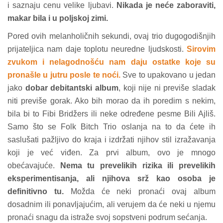
i saznaju cenu velike ljubavi.
Nikada je neće zaboraviti,
makar bila i u poljskoj zimi.
Pored ovih melanholičnih sekundi, ovaj trio dugogodišnjih
prijateljica nam daje toplotu neuredne ljudskosti.
Sirovim
zvukom i nelagodnošću nam daju ostatke koje su
pronašle u jutru posle te noći.
Sve to upakovano u jedan
jako
dobar debitantski album
, koji nije ni previše sladak
niti previše gorak. Ako bih morao da ih poredim s nekim,
bila bi to Fibi Bridžers ili neke određene pesme Bili Ajliš.
Samo što se Folk Bitch Trio oslanja na to da ćete ih
saslušati pažljivo do kraja i izdržati njihov stil izražavanja
koji je već viđen. Za prvi album, ovo je mnogo
obećavajuće.
Nema tu prevelikih rizika ili prevelikih
eksperimentisanja, ali njihova srž kao osoba je
definitivno tu.
Možda će neki pronaći ovaj album
dosadnim ili ponavljajućim, ali verujem da će neki u njemu
pronaći snagu da istraže svoj sopstveni podrum sećanja.