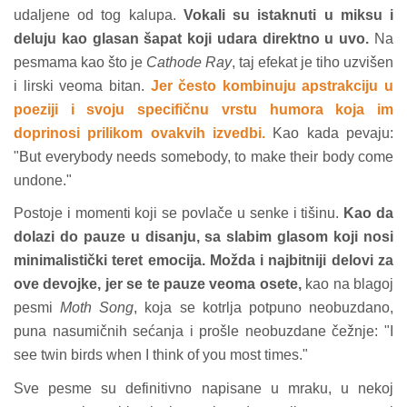
udaljene od tog kalupa.
Vokali su istaknuti u miksu i
deluju kao glasan šapat koji udara direktno u uvo.
Na
pesmama kao što je
Cathode Ray
, taj efekat je tiho uzvišen
i lirski veoma bitan.
Jer često kombinuju apstrakciju u
poeziji i svoju specifičnu vrstu humora koja im
doprinosi prilikom ovakvih izvedbi.
Kao kada pevaju:
"But everybody needs somebody, to make their body come
undone."
Postoje i momenti koji se povlače u senke i tišinu.
Kao da
dolazi do pauze u disanju, sa slabim glasom koji nosi
minimalistički teret emocija. Možda i najbitniji delovi za
ove devojke, jer se te pauze veoma osete,
kao na blagoj
pesmi
Moth Song
, koja se kotrlja potpuno neobuzdano,
puna nasumičnih sećanja i prošle neobuzdane čežnje: "I
see twin birds when I think of you most times."
Sve pesme su definitivno napisane u mraku, u nekoj