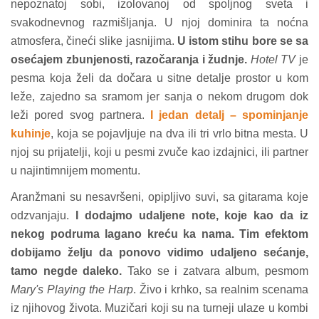
nepoznatoj sobi, izolovanoj od spoljnog sveta i
svakodnevnog razmišljanja. U njoj dominira ta noćna
atmosfera, čineći slike jasnijima.
U istom stihu bore se sa
osećajem zbunjenosti, razočaranja i žudnje.
Hotel TV
je
pesma koja želi da dočara u sitne detalje prostor u kom
leže, zajedno sa sramom jer sanja o nekom drugom dok
leži pored svog partnera.
I jedan detalj – spominjanje
kuhinje
, koja se pojavljuje na dva ili tri vrlo bitna mesta. U
njoj su prijatelji, koji u pesmi zvuče kao izdajnici, ili partner
u najintimnijem momentu.
Aranžmani su nesavršeni, opipljivo suvi, sa gitarama koje
odzvanjaju.
I dodajmo udaljene note, koje kao da iz
nekog podruma lagano kreću ka nama. Tim efektom
dobijamo želju da ponovo vidimo udaljeno sećanje,
tamo negde daleko.
Tako se i zatvara album, pesmom
Mary's Playing the Harp
. Živo i krhko, sa realnim scenama
iz njihovog života. Muzičari koji su na turneji ulaze u kombi