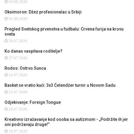
03.08.2026
Oksimoron: Džez profesionalac u Srbiji
01.08.2026
Pregled Svetskog prvenstva u fudbalu: Crvena furija na krovu
sveta
29.07.2026
Ko danas vaspitava roditelje?
27.07.2026
Rodos: Ostrvo Sunca
24.07.2026
Basket se vratio kući: 3x3 Čelendžer turnir u Novom Sadu
22.07.2026
Odjekivanje: Foreign Tongue
20.07.2026
Kreativno izražavanje kod osoba sa autizmom - „Podržite ih jer
oni podržavaju druge!“
18.07.2026