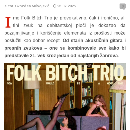
autor: Gvozden Milivojević
25.07.2025
0
I
me Folk Bitch Trio je provokativno, čak i ironično, ali
tihi zvuk na debitantskoj ploči je dokazao da
pozajmljivanje i korišćenje elemenata iz prošlosti može
poslužiti kao dobar recept.
Od starih akustičnih gitara i
presnih zvukova – one su kombinovale sve kako bi
predstavile 21. vek kroz jedan od najstarijih žanrova.