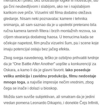
mehanički i plitko, bez unutrašnje logike ili motivacije, što
ga čini neubedljivom i slabijom, ako ne i najslabijom
karikom ove priče. Vizuelni stil filma dodatno otežava
gledanje. Nisam neki poznavalac kamere i tehnika
snimanja, ali sam saznao da je u upotrebi preterano bila
ručna kamera tamnih filtera i brzih montažnih rezova, sa
ciljem stvaranja dodatnog haosa. U trenucima kada se
očekuje napetost, film pruža vizuelni šum, pa i scene koje
imaju potencijal ostaju bez jačeg efekta.
Zbog svega navedenog, teško je ozbiljno prihvatiti tvrdnje
da je “One Battle After Another” uopšte u konkurenciji za
Oskara, a kamo li da je glavni favorit.
Iako poseduje
veliku ambiciju i zavidnu produkciju, filmu nedostaje
mnogo toga
, a najviše impresije nečim vrednim, zbog
čega se inače i dolazi u bioskop.
Možda sam suviše subjektivan, ali smatram da je jedini
vredan pomena Leonardo Dikaprio, i donekle Čejs Infiniti,