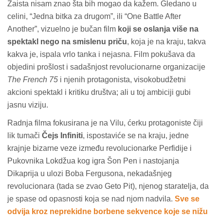
Zaista nisam znao šta bih mogao da kažem. Gledano u
celini, “Jedna bitka za drugom”, ili “One Battle After
Another”, vizuelno je bučan film
koji se oslanja više na
spektakl nego na smislenu priču
, koja je na kraju, takva
kakva je, ispala vrlo tanka i nejasna. Film pokušava da
objedini prošlost i sadašnjost revolucionarne organizacije
The French 75
i njenih protagonista, visokobudžetni
akcioni spektakl i kritiku društva; ali u toj ambiciji gubi
jasnu viziju.
Radnja filma fokusirana je na Vilu, ćerku protagoniste čiji
lik tumači
Čejs Infiniti
, ispostaviće se na kraju, jedne
krajnje bizarne veze između revolucionarke Perfidije i
Pukovnika Lokdžua kog igra Šon Pen i nastojanja
Dikaprija u ulozi Boba Fergusona, nekadašnjeg
revolucionara (tada se zvao Geto Pit), njenog staratelja, da
je spase od opasnosti koja se nad njom nadvila.
Sve se
odvija kroz neprekidne borbene sekvence koje se nižu