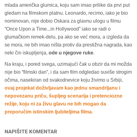
mlada američka glumica, koju sam imao prilike da prvi put
gledam na filmskom platnu. Leonardo, recimo, iako je bio
nominovan, nije dobio Oskara za glavnu ulogu u filmu
“Once Upon a Time...in Hollywood” iako se radi o
glumačkom remek-delu, pa ako se već mora, a izgleda da
se mora, ne bih imao ništa protiv da prestižna nagrada, kao
neki čin iskupljenja,
ode u njegove ruke
.
Na kraju, i pored svega, uzimajući čak u obzir da mi možda
nije bio “filmski dan”, i da sam film odgledao suviše strogim
očima, nasekiran od svakodnevice koju živimo u Srbiji,
ovaj projekat doživljavam kao jednu smandrljanu i
nepovezanu priču, šupljeg scenarija i pretenciozne
režije, koju ni za živu glavu ne bih mogao da
preporučim istinskim ljubiteljima filma.
NAPIŠITE KOMENTAR