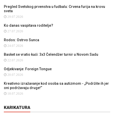
Pregled Svetskog prvenstva u fudbalu: Crvena furija na krovu
sveta
29.07.2026
Ko danas vaspitava roditelje?
27.07.2026
Rodos: Ostrvo Sunca
24.07.2026
Basket se vratio kući: 3x3 Čelendžer turnir u Novom Sadu
22.07.2026
Odjekivanje: Foreign Tongue
20.07.2026
Kreativno izražavanje kod osoba sa autizmom - „Podržite ih jer
oni podržavaju druge!“
18.07.2026
KARIKATURA