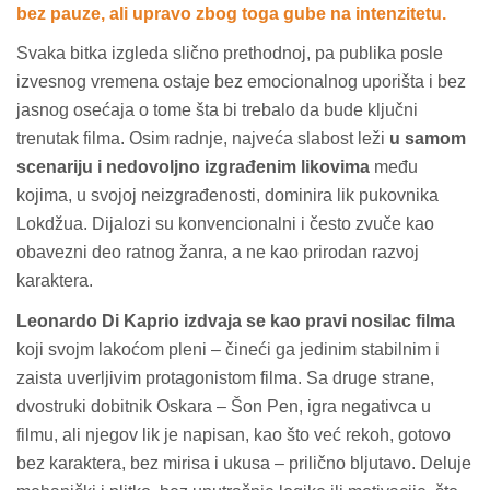
bez pauze, ali upravo zbog toga gube na intenzitetu.
Svaka bitka izgleda slično prethodnoj, pa publika posle
izvesnog vremena ostaje bez emocionalnog uporišta i bez
jasnog osećaja o tome šta bi trebalo da bude ključni
trenutak filma. Osim radnje, najveća slabost leži
u samom
scenariju i nedovoljno izgrađenim likovima
među
kojima, u svojoj neizgrađenosti, dominira lik pukovnika
Lokdžua. Dijalozi su konvencionalni i često zvuče kao
obavezni deo ratnog žanra, a ne kao prirodan razvoj
karaktera.
Leonardo Di Kaprio izdvaja se kao pravi nosilac filma
koji svojm lakoćom pleni – čineći ga jedinim stabilnim i
zaista uverljivim protagonistom filma. Sa druge strane,
dvostruki dobitnik Oskara – Šon Pen, igra negativca u
filmu, ali njegov lik je napisan, kao što već rekoh, gotovo
bez karaktera, bez mirisa i ukusa – prilično bljutavo. Deluje