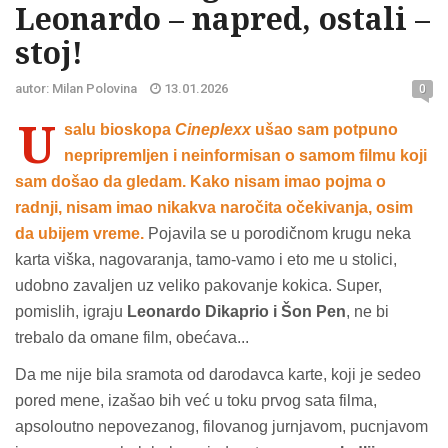
Leonardo – napred, ostali –
stoj!
autor: Milan Polovina
13.01.2026
0
U
salu bioskopa
Cineplexx
ušao sam potpuno
nepripremljen i neinformisan o samom filmu koji
sam došao da gledam. Kako nisam imao pojma o
radnji, nisam imao nikakva naročita očekivanja, osim
da ubijem vreme.
Pojavila se u porodičnom krugu neka
karta viška, nagovaranja, tamo-vamo i eto me u stolici,
udobno zavaljen uz veliko pakovanje kokica. Super,
pomislih, igraju
Leonardo Dikaprio i Šon Pen
, ne bi
trebalo da omane film, obećava...
Da me nije bila sramota od darodavca karte, koji je sedeo
pored mene, izašao bih već u toku prvog sata filma,
apsoloutno nepovezanog, filovanog jurnjavom, pucnjavom