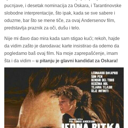
pucnjave, i desetak nominacija za Oskara, i Tarantinovske
slobodne interprentacije, što ipak, kada se sve sabere i
oduzme, bar što se mene tiče, za ovaj Andersenov film,
predstavlja praznik za oči, dušu i telo.
Nije mi đavo dao mira kada sam stigao kući; rekoh, hajde
da vidim zašto je darodavac karte insistirao da odemo da
pogledamo baš ovaj film. Na moje zaprepašćenje, imam
šta i da vidim –
u pitanju je glavni kandidat za Oskara!