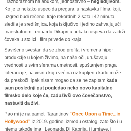
i raznoraznom halabukom, jednostavno –
negledljivom.
Ko je to nekako uspeo da pregura, u nastavku filma, koji,
uzgred budi rečeno, traje rekordnih 2 sata i 42 minuta,
sledila je središnjica, koja isključivo i jedino zahvaljujući
maestralnom Leonardu Dikapriju nekako uspeva da zadrži
čoveka u stolici i film privede do kraja
Savršeno svestan da se zbog profita i vremena hiper
produkcije u kojem živimo, na naše oči, urušavaju
vrednosti u svim sferama umetnosti, spuštanjem praga
tolerancije, na visinu koju većina uz kupljenu kartu može
da preskoči, ipak nisam mogao da se ne zapitam
kada
sam poslednji put pogledao neko novo kapitalno
filmsko delo koje će, zaduživši ovo čovečanstvo,
nastaviti da živi.
Pao mi je na pamet Tarantinov
“Once Upon a Time...in
Hollywood”
iz 2019. godine, između ostalog, zato što i u
njemu takođe ima i Leonarda Di Kaprija, i jurnjave, i