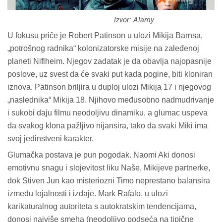
Izvor: Alamy
U fokusu priče je Robert Patinson u ulozi Mikija Barnsa,
„potrošnog radnika“ kolonizatorske misije na zaleđenoj
planeti Niflheim. Njegov zadatak je da obavlja najopasnije
poslove, uz svest da će svaki put kada pogine, biti kloniran
iznova. Patinson briljira u duploj ulozi Mikija 17 i njegovog
„naslednika“ Mikija 18. Njihovo međusobno nadmudrivanje
i sukobi daju filmu neodoljivu dinamiku, a glumac uspeva
da svakog klona pažljivo nijansira, tako da svaki Miki ima
svoj jedinstveni karakter.
Glumačka postava je pun pogodak. Naomi Aki donosi
emotivnu snagu i slojevitost liku Naše, Mikijeve partnerke,
dok Stiven Jun kao misteriozni Timo neprestano balansira
između lojalnosti i izdaje. Mark Rafalo, u ulozi
karikaturalnog autoriteta s autokratskim tendencijama,
donosi najviše smeha (neodoljivo podseća na tipične