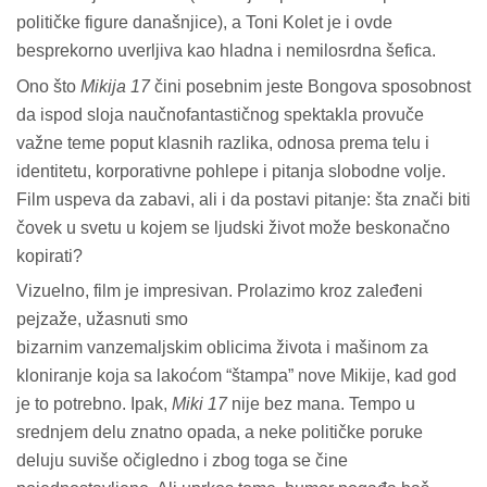
političke figure današnjice), a Toni Kolet je i ovde
besprekorno uverljiva kao hladna i nemilosrdna šefica.
Ono što
Mikija 17
čini posebnim jeste Bongova sposobnost
da ispod sloja naučnofantastičnog spektakla provuče
važne teme poput klasnih razlika, odnosa prema telu i
identitetu, korporativne pohlepe i pitanja slobodne volje.
Film uspeva da zabavi, ali i da postavi pitanje: šta znači biti
čovek u svetu u kojem se ljudski život može beskonačno
kopirati?
Vizuelno, film je impresivan. Prolazimo kroz zaleđeni
pejzaže, užasnuti smo
bizarnim vanzemaljskim oblicima života i mašinom za
kloniranje koja sa lakoćom “štampa” nove Mikije, kad god
je to potrebno. Ipak,
Miki 17
nije bez mana. Tempo u
srednjem delu znatno opada, a neke političke poruke
deluju suviše očigledno i zbog toga se čine