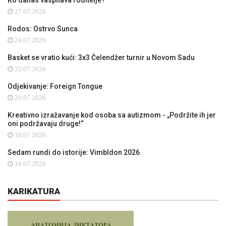
Ko danas vaspitava roditelje?
27.07.2026
Rodos: Ostrvo Sunca
24.07.2026
Basket se vratio kući: 3x3 Čelendžer turnir u Novom Sadu
22.07.2026
Odjekivanje: Foreign Tongue
20.07.2026
Kreativno izražavanje kod osoba sa autizmom - „Podržite ih jer
oni podržavaju druge!“
18.07.2026
Sedam rundi do istorije: Vimbldon 2026.
16.07.2026
KARIKATURA