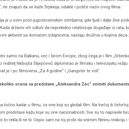
ka“, ne znajući da se kaže Srpkinja, odakle i potiče naziv ovog filma.
ija je u svim post-jugoslovenskim zemljama, gde ljudi i dalje žive pode
a. Kada državni vrh odluči da neprekidno relativizuje događaje iz rata, 
rovni aktivisti sa domaćim izdajnicima, nastaju društva u kojima deca 
utni samo na Balkanu, već i širom Evrope, zbog čega je i film „Srbenk
itelj Nebojša Slijepčević diplomirao je filmsku i televizijsku režiju
 je i po filmovima „Za 4 godine“ i „Gangster te voli“.
nekoliko scena sa predstave „Aleksandra Zec” snimiti dokument
očno kadar u filmu, za one koji su gledali film. Na trećoj ili četvrtoj
jekom predstave kažu koje su one nacionalnosti. Sve su to napravile be
 bi to rekla ili ne bi. Uspio sam na toj probi da snimim Nininu reakciju i