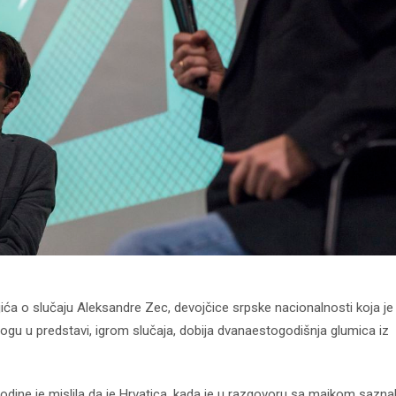
rljića o slučaju Aleksandre Zec, devojčice srpske nacionalnosti koja je
ogu u predstavi, igrom slučaja, dobija dvanaestogodišnja glumica iz
odine je mislila da je Hrvatica, kada je u razgovoru sa majkom sazna