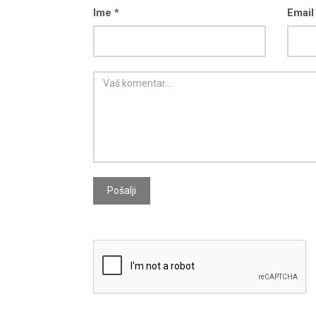
Ime *
Email
Pošalji