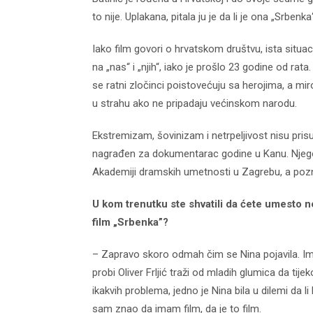
to nije. Uplakana, pitala ju je da li je ona „Srben
Iako film govori o hrvatskom društvu, ista situac
na „nas“ i „njih“, iako je prošlo 23 godine od rat
se ratni zločinci poistovećuju sa herojima, a mi
u strahu ako ne pripadaju većinskom narodu.
Ekstremizam, šovinizam i netrpeljivost nisu pris
nagrađen za dokumentarac godine u Kanu. Njego red
Akademiji dramskih umetnosti u Zagrebu, a poznat
U kom trenutku ste shvatili da ćete umesto 
film „Srbenka”?
– Zapravo skoro odmah čim se Nina pojavila. Ima t
probi Oliver Frljić traži od mladih glumica da ti
ikakvih problema, jedno je Nina bila u dilemi da li
sam znao da imam film, da je to film.