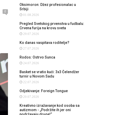
Oksimoron: Džez profesionalac u
Srbiji
0
01.08.2026
Pregled Svetskog prvenstva u fudbalu:
Crvena furija na krovu sveta
29.07.2026
Ko danas vaspitava roditelje?
27.07.2026
Rodos: Ostrvo Sunca
24.07.2026
Basket se vratio kući: 3x3 Čelendžer
turnir u Novom Sadu
22.07.2026
Odjekivanje: Foreign Tongue
20.07.2026
Kreativno izražavanje kod osoba sa
autizmom - „Podržite ih jer oni
podržavaju druge!“