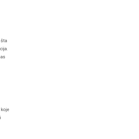
 šta
ija.
nas
 koje
i