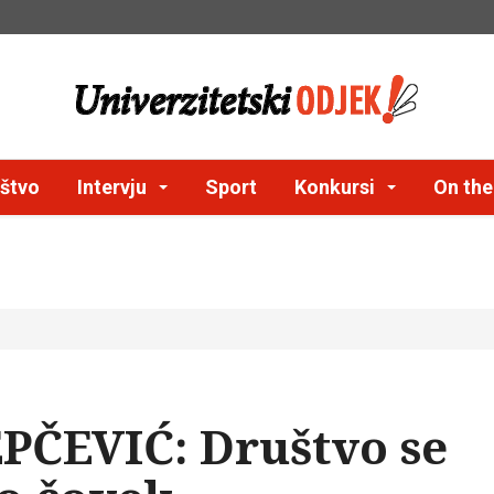
štvo
Intervju
Sport
Konkursi
On th
PČEVIĆ: Društvo se