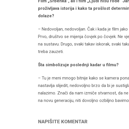
Film „Srbenka”, ali i film „Ljudi nisu rode“ J
proživljava istorija i kako ta prošlost determi
dolaze?
– Nedovoljan, nedovoljan. Čak i kada je film jako u
Prvo, društvo se mijenja čovjek po čovjek. Ne v
na sustavu. Drugo, svaki takav iskorak, svaki ta
treba zauzeti.
Šta simbolizuje poslednji kadar u filmu?
– Tu je meni mnogo bitnije kako se kamera ponaš
nastavlja slijedit, nedovoljno brzo da bi je sustig
nalazimo. Znači da nam izmiče stvarnost, da ne č
na novu generaciju, niti dovoljno ozbiljno bavi
NAPIŠITE KOMENTAR