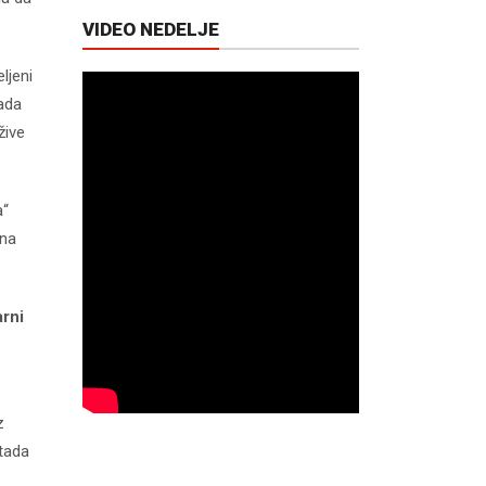
VIDEO NEDELJE
ljeni
kada
žive
a“
 na
arni
z
 tada