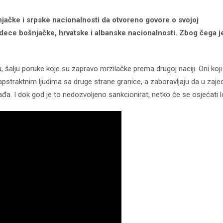
njačke i srpske nacionalnosti da otvoreno govore o svojoj
od dece bošnjačke, hrvatske i albanske nacionalnosti. Zbog čega je
šalju poruke koje su zapravo mrzilačke prema drugoj naciji. Oni koji 
straktnim ljudima sa druge strane granice, a zaboravljaju da u zajed
đa. I dok god je to nedozvoljeno sankcionirat, netko će se osjećati l
kod04-
kod04-
2018
2019