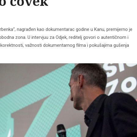
o čovek
Srbenka“, nagrađen kao dokumentarac godine u Kanu, premijerno je
lobodna zona. U intervjuu za Odjek, reditelj govori o autentičnom i
j korektnosti, važnosti dokumentarnog filma i pokušajima gušenja