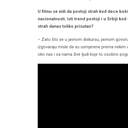
U filmu se vidi da postoji strah kod dece boš
nacionalnosti. Isti trend postoji i u Srbiji k
strah danas toliko prisutan?
– Zato što se u javnom diskursu, javnom govoru, 
izgovaraju misle da su usmjerene prema nekim ap
oko nas i sa nama žive ljudi koje to osobno poga
d04-
kod04-
016
2017