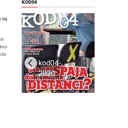
KOD04
 taj
ih
nici
oše.
kod04-
2020