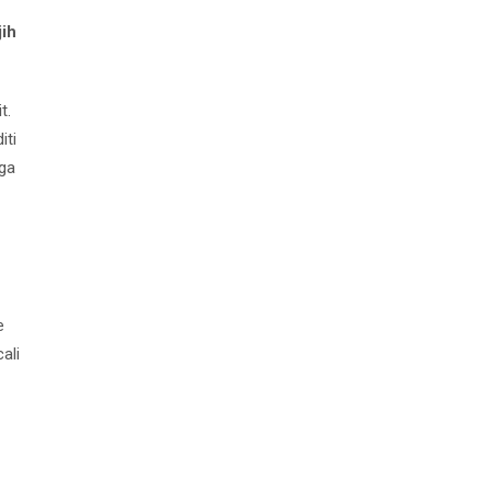
jih
t.
iti
 ga
e
ali