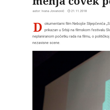
menja čovek p
autor: Ivana Jovanović
21.11.2018
D
okumentarni film Nebojše Slijepčevića „
prikazan u Srbiji na filmskom festivalu S
neplaniranom početku rada na filmu, o političko
nezavisne scene.