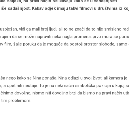
anka Baljaka, na pravi način oslikavaju kako se u sadašnjosti
niše sadašnjost. Kakav odjek imaju takvi filmovi u društvima iz ko
spješan, vidi ga mali broj ljudi, ali to ne znači da to nije smisleno radi
jerujem da se može napraviti neka nagla promena, prvo mora se porad
kav film, šalje poruku da je moguće da postoji prostor slobode, samo
a nego kako se Nina ponaša. Nina odlazi u svoj život, ali kamera je
la, a opet niti nestaje. To je na neki način simbolička pozicija u kojoj s
inimo dovoljno, nismo niti dovoljno brzi da bismo na pravi način utic
mo tim problemom.