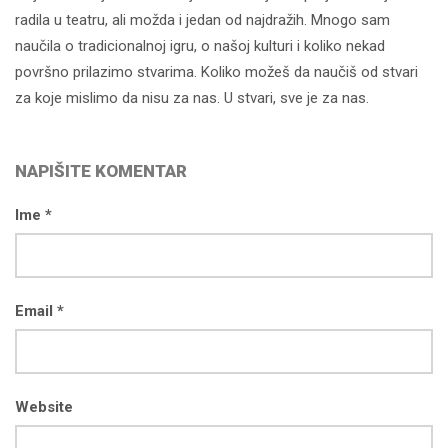
radila u teatru, ali možda i jedan od najdražih. Mnogo sam
naučila o tradicionalnoj igru, o našoj kulturi i koliko nekad
površno prilazimo stvarima. Koliko možeš da naučiš od stvari
za koje mislimo da nisu za nas. U stvari, sve je za nas.
NAPIŠITE KOMENTAR
Ime *
Email *
Website