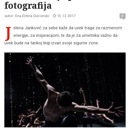
fotografija
autor: Ena Entina Gucunski
15.12.2017
0
J
elena Janković za sebe kaže da uvek traga za razmenom
energije, za inspiracijom, te da je za umetnika važno da
uvek bude na tankoj liniji izvan svoje sigurne zone.