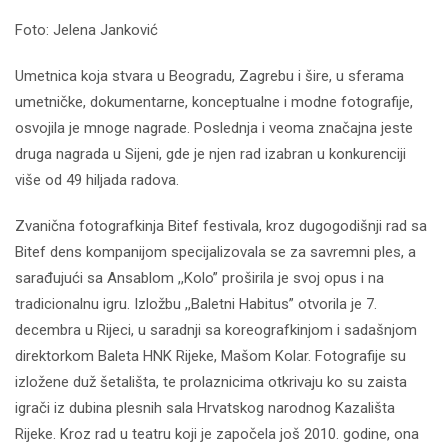
Foto: Jelena Janković
Umetnica koja stvara u Beogradu, Zagrebu i šire, u sferama
umetničke, dokumentarne, konceptualne i modne fotografije,
osvojila je mnoge nagrade. Poslednja i veoma značajna jeste
druga nagrada u Sijeni, gde je njen rad izabran u konkurenciji
više od 49 hiljada radova.
Zvanična fotografkinja Bitef festivala, kroz dugogodišnji rad sa
Bitef dens kompanijom specijalizovala se za savremni ples, a
sarađujući sa Ansablom ,,Kolo” proširila je svoj opus i na
tradicionalnu igru. Izložbu ,,Baletni Habitus” otvorila je 7.
decembra u Rijeci, u saradnji sa koreografkinjom i sadašnjom
direktorkom Baleta HNK Rijeke, Mašom Kolar. Fotografije su
izložene duž šetališta, te prolaznicima otkrivaju ko su zaista
igrači iz dubina plesnih sala Hrvatskog narodnog Kazališta
Rijeke. Kroz rad u teatru koji je započela još 2010. godine, ona