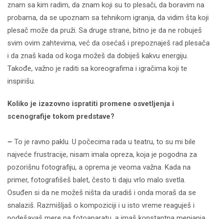
znam sa kim radim, da znam koji su to plesači, da boravim na
probama, da se upoznam sa tehnikom igranja, da vidim šta koji
plesač može da pruži. Sa druge strane, bitno je da ne robuješ
svim ovim zahtevima, već da osećaš i prepoznaješ rad plesača
i da znaš kada od koga možeš da dobiješ kakvu energiju.
Takođe, važno je raditi sa koreografima i igračima koji te
inspirišu.
Koliko je izazovno ispratiti promene osvetljenja i
scenografije tokom predstave?
–
To je ravno paklu. U počecima rada u teatru, to su mi bile
najveće frustracije, nisam imala opreza, koja je pogodna za
pozorišnu fotografiju, a oprema je veoma važna. Kada na
primer, fotografišeš balet, često ti daju vrlo malo svetla.
Osuđen si da ne možeš ništa da uradiš i onda moraš da se
snalaziš. Razmišljaš o kompoziciji i u isto vreme reaguješ i
podešavaš mere na fotoaparatu, a imaš konstantna menjanja