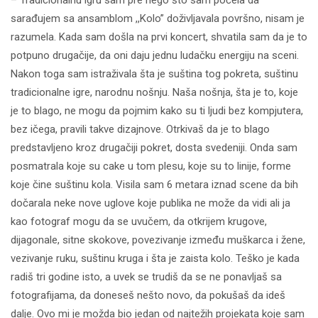
sarađujem sa ansamblom ,,Kolo” doživljavala površno, nisam je
razumela. Kada sam došla na prvi koncert, shvatila sam da je to
potpuno drugačije, da oni daju jednu ludačku energiju na sceni.
Nakon toga sam istraživala šta je suština tog pokreta, suštinu
tradicionalne igre, narodnu nošnju. Naša nošnja, šta je to, koje
je to blago, ne mogu da pojmim kako su ti ljudi bez kompjutera,
bez ičega, pravili takve dizajnove. Otrkivaš da je to blago
predstavljeno kroz drugačiji pokret, dosta svedeniji. Onda sam
posmatrala koje su cake u tom plesu, koje su to linije, forme
koje čine suštinu kola. Visila sam 6 metara iznad scene da bih
dočarala neke nove uglove koje publika ne može da vidi ali ja
kao fotograf mogu da se uvučem, da otkrijem krugove,
dijagonale, sitne skokove, povezivanje između muškarca i žene,
vezivanje ruku, suštinu kruga i šta je zaista kolo. Teško je kada
radiš tri godine isto, a uvek se trudiš da se ne ponavljaš sa
fotografijama, da doneseš nešto novo, da pokušaš da ideš
dalje. Ovo mi je možda bio jedan od najtežih projekata koje sam