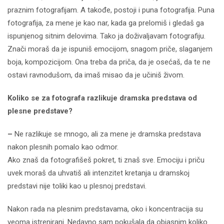
praznim fotografijam. A takođe, postoji i puna fotografija. Puna
fotografija, za mene je kao nar, kada ga prelomiš i gledaš ga
ispunjenog sitnim delovima. Tako ja doživaljavam fotografiju.
Znači moraš da je ispuniš emocijom, snagom priče, slaganjem
boja, kompozicijom. Ona treba da priča, da je osećaš, da te ne
ostavi ravnodušom, da imaš misao da je učiniš živom.
Koliko se za fotografa razlikuje dramska predstava od
plesne predstave?
–
Ne razlikuje se mnogo, ali za mene je dramska predstava
nakon plesnih pomalo kao odmor.
Ako znaš da fotografišeš pokret, ti znaš sve. Emociju i priču
uvek moraš da uhvatiš ali intenzitet kretanja u dramskoj
predstavi nije toliki kao u plesnoj predstavi.
Nakon rada na plesnim predstavama, oko i koncentracija su
veoma istrenirani. Nedavno sam pokušala da objasnim koliko