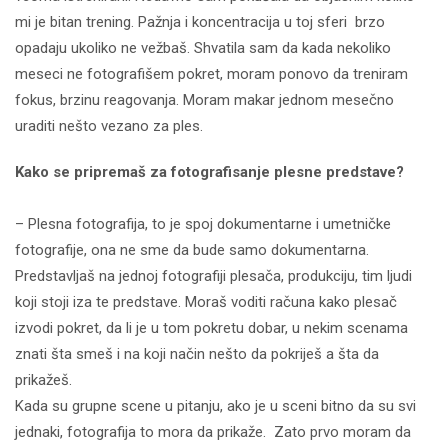
mi je bitan trening. Pažnja i koncentracija u toj sferi brzo
opadaju ukoliko ne vežbaš. Shvatila sam da kada nekoliko
meseci ne fotografišem pokret, moram ponovo da treniram
fokus, brzinu reagovanja. Moram makar jednom mesečno
uraditi nešto vezano za ples.
Kako se pripremaš za fotografisanje plesne predstave?
– Plesna fotografija, to je spoj dokumentarne i umetničke
fotografije, ona ne sme da bude samo dokumentarna.
Predstavljaš na jednoj fotografiji plesača, produkciju, tim ljudi
koji stoji iza te predstave. Moraš voditi računa kako plesač
izvodi pokret, da li je u tom pokretu dobar, u nekim scenama
znati šta smeš i na koji način nešto da pokriješ a šta da
prikažeš.
Kada su grupne scene u pitanju, ako je u sceni bitno da su svi
jednaki, fotografija to mora da prikaže. Zato prvo moram da