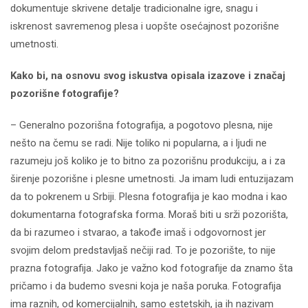
dokumentuje skrivene detalje tradicionalne igre, snagu i
iskrenost savremenog plesa i uopšte osećajnost pozorišne
umetnosti.
Kako bi, na osnovu svog iskustva opisala izazove i značaj
pozorišne fotografije?
– Generalno pozorišna fotografija, a pogotovo plesna, nije
nešto na čemu se radi. Nije toliko ni popularna, a i ljudi ne
razumeju još koliko je to bitno za pozorišnu produkciju, a i za
širenje pozorišne i plesne umetnosti. Ja imam ludi entuzijazam
da to pokrenem u Srbiji.
Plesna fotografija je kao modna i kao
dokumentarna fotografska forma. Moraš biti u srži pozorišta,
da bi razumeo i stvarao, a takođe imaš i odgovornost jer
svojim delom predstavljaš nečiji rad. To je pozorište, to nije
prazna fotografija. Jako je važno kod fotografije da znamo šta
pričamo i da budemo svesni koja je naša poruka. Fotografija
ima raznih, od komercijalnih, samo estetskih, ja ih nazivam