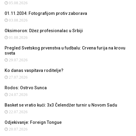
05.08.2026
01.11.2034: Fotografijom protiv zaborava
03.08.2026
Oksimoron: Džez profesionalac u Srbiji
01.08.2026
Pregled Svetskog prvenstva u fudbalu: Crvena furija na krovu
sveta
29.07.2026
Ko danas vaspitava roditelje?
27.07.2026
Rodos: Ostrvo Sunca
24.07.2026
Basket se vratio kući: 3x3 Čelendžer turnir u Novom Sadu
22.07.2026
Odjekivanje: Foreign Tongue
20.07.2026