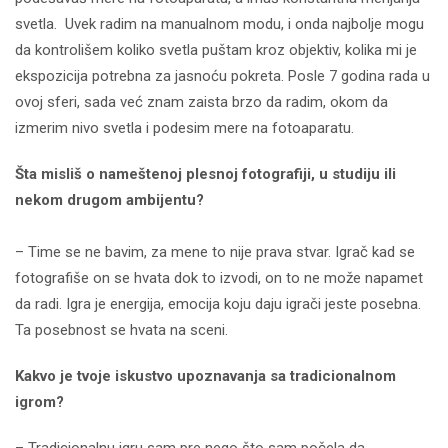
svetla. Uvek radim na manualnom modu, i onda najbolje mogu
da kontrolišem koliko svetla puštam kroz objektiv, kolika mi je
ekspozicija potrebna za jasnoću pokreta. Posle 7 godina rada u
ovoj sferi, sada već znam zaista brzo da radim, okom da
izmerim nivo svetla i podesim mere na fotoaparatu.
Šta misliš o nameštenoj plesnoj fotografiji, u studiju ili
nekom drugom ambijentu?
– Time se ne bavim, za mene to nije prava stvar. Igrač kad se
fotografiše on se hvata dok to izvodi, on to ne može napamet
da radi. Igra je energija, emocija koju daju igrači jeste posebna.
Ta posebnost se hvata na sceni.
Kakvo je tvoje iskustvo upoznavanja sa tradicionalnom
igrom?
– Tradicionalnu igru sam pre nego što sam počela da