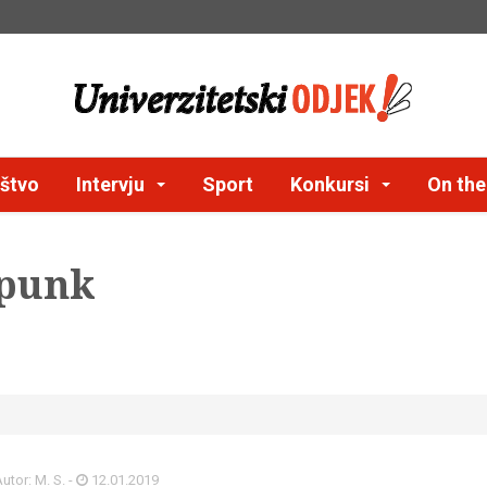
štvo
Intervju
Sport
Konkursi
On th
tpunk
utor: M. S. -
12.01.2019