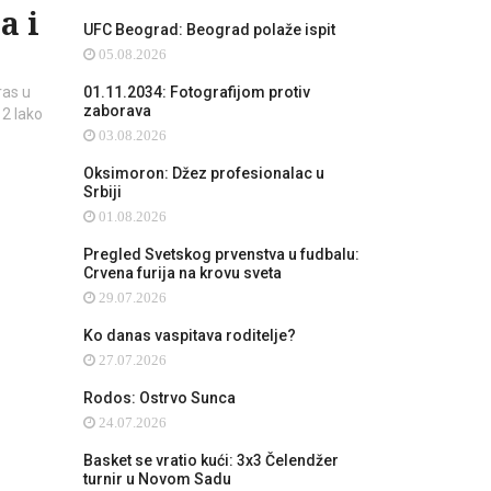
a i
UFC Beograd: Beograd polaže ispit
05.08.2026
ras u
01.11.2034: Fotografijom protiv
zaborava
2 Iako
03.08.2026
Oksimoron: Džez profesionalac u
Srbiji
01.08.2026
Pregled Svetskog prvenstva u fudbalu:
Crvena furija na krovu sveta
29.07.2026
Ko danas vaspitava roditelje?
27.07.2026
Rodos: Ostrvo Sunca
24.07.2026
Basket se vratio kući: 3x3 Čelendžer
turnir u Novom Sadu