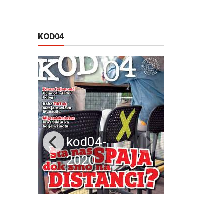
KOD04
kod04-
2020