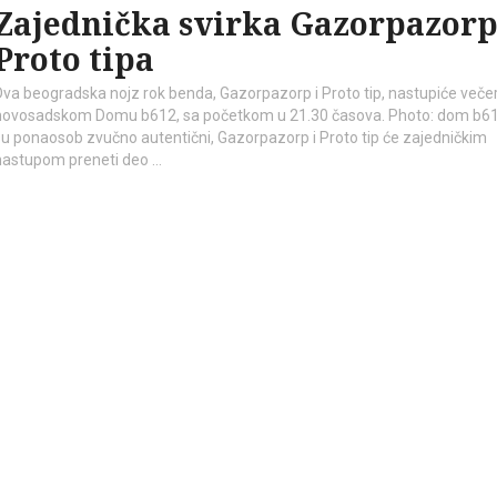
Zajednička svirka Gazorpazorp
Proto tipa
Dva beogradska nojz rok benda, Gazorpazorp i Proto tip, nastupiće veče
novosadskom Domu b612, sa početkom u 21.30 časova. Photo: dom b61
su ponaosob zvučno autentični, Gazorpazorp i Proto tip će zajedničkim
nastupom preneti deo …