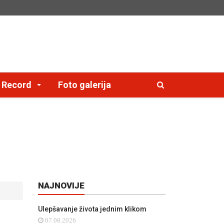
e Record
Foto galerija
NAJNOVIJE
Ulepšavanje života jednim klikom
07.08.2026