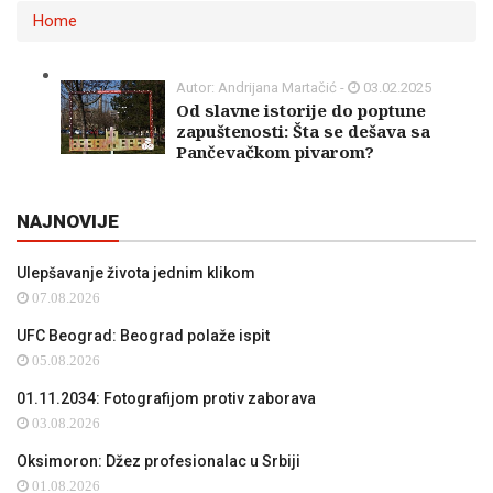
Home
Autor: Andrijana Martačić -
03.02.2025
Od slavne istorije do poptune
zapuštenosti: Šta se dešava sa
Pančevačkom pivarom?
NAJNOVIJE
Ulepšavanje života jednim klikom
07.08.2026
UFC Beograd: Beograd polaže ispit
05.08.2026
01.11.2034: Fotografijom protiv zaborava
03.08.2026
Oksimoron: Džez profesionalac u Srbiji
01.08.2026