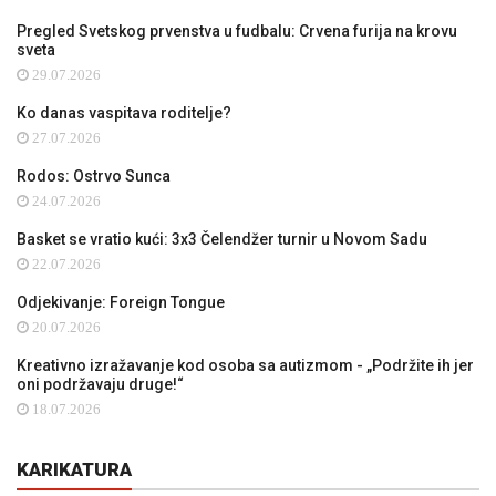
Pregled Svetskog prvenstva u fudbalu: Crvena furija na krovu
sveta
29.07.2026
Ko danas vaspitava roditelje?
27.07.2026
Rodos: Ostrvo Sunca
24.07.2026
Basket se vratio kući: 3x3 Čelendžer turnir u Novom Sadu
22.07.2026
Odjekivanje: Foreign Tongue
20.07.2026
Kreativno izražavanje kod osoba sa autizmom - „Podržite ih jer
oni podržavaju druge!“
18.07.2026
KARIKATURA