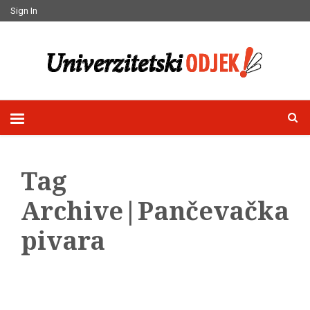
Sign In
Tag
Archive|Pančevačka
pivara