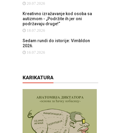
20.07.2026
Kreativno izražavanje kod osoba sa
autizmom - „Podržite ih jer oni
podržavaju druge!“
18.07.2026
Sedam rundi do istorije: Vimbldon
2026.
16.07.2026
KARIKATURA