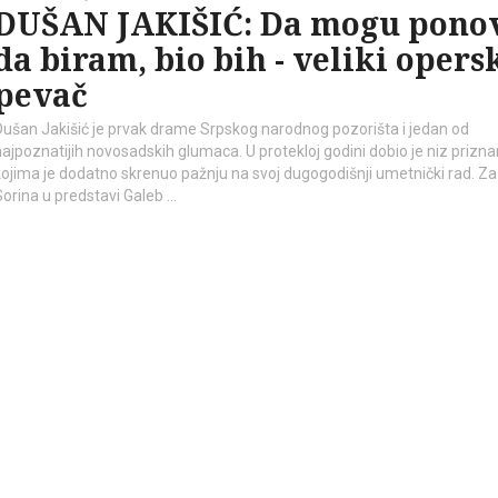
DUŠAN JAKIŠIĆ: Da mogu pono
da biram, bio bih - veliki opers
pevač
Dušan Jakišić je prvak drame Srpskog narodnog pozorišta i jedan od
najpoznatijih novosadskih glumaca. U protekloj godini dobio je niz prizna
kojima je dodatno skrenuo pažnju na svoj dugogodišnji umetnički rad. Za
Sorina u predstavi Galeb …