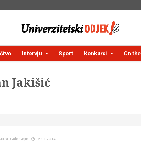
štvo
Intervju
Sport
Konkursi
On th
n Jakišić
utor: Gala Gajin -
15.01.2014