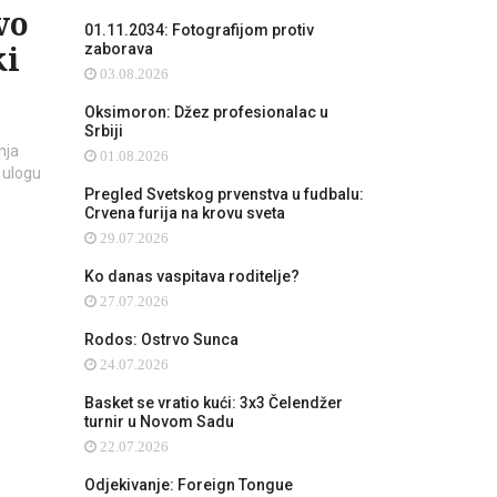
vo
01.11.2034: Fotografijom protiv
ki
zaborava
03.08.2026
Oksimoron: Džez profesionalac u
Srbiji
nja
01.08.2026
 ulogu
Pregled Svetskog prvenstva u fudbalu:
Crvena furija na krovu sveta
29.07.2026
Ko danas vaspitava roditelje?
27.07.2026
Rodos: Ostrvo Sunca
24.07.2026
Basket se vratio kući: 3x3 Čelendžer
turnir u Novom Sadu
22.07.2026
Odjekivanje: Foreign Tongue