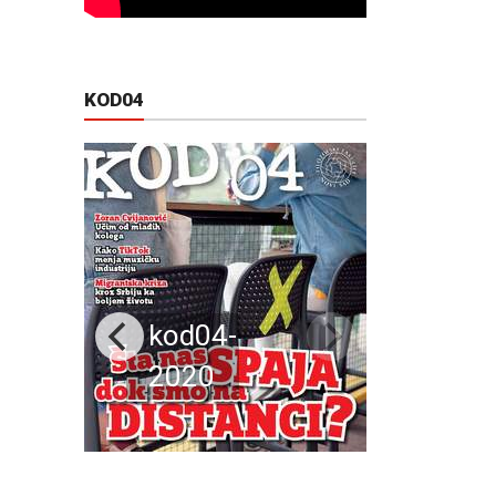
KOD04
kod04-
2020