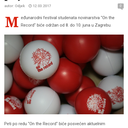
autor: Odjek
12.03.2017
0
M
eđunarodni festival studenata novinarstva "On the
Record" biće održan od 8. do 10. juna u Zagrebu.
Peti po redu "On the Record" biće posvećen aktuelnim