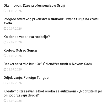
Oksimoron: Džez profesionalac u Srbiji
01.08.2026
Pregled Svetskog prvenstva u fudbalu: Crvena furija na krovu
sveta
29.07.2026
Ko danas vaspitava roditelje?
27.07.2026
Rodos: Ostrvo Sunca
24.07.2026
Basket se vratio kući: 3x3 Čelendžer turnir u Novom Sadu
22.07.2026
Odjekivanje: Foreign Tongue
20.07.2026
Kreativno izražavanje kod osoba sa autizmom - „Podržite ih jer
oni podržavaju druge!“
18.07.2026