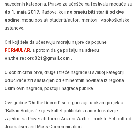
navedenih kategorija. Prijave za učešće na festivalu moguće su
do 1. maja 2017.
Radove, koji
ne smeju biti stariji od dve
godine
, mogu poslati studenti/autori, mentori i visokoškolske
ustanove.
Oni koji žele da učestvuju moraju najpre da popune
FORMULAR
, a potom da ga pošalju na adresu:
on.the.record021@gmail.com
.
O dobitnicima prve, druge i treće nagrade u svakoj kategoriji
odlučivaće žiri sastavljen od eminentnih novinara iz regiona.
Osim ovih nagrada, postoji i nagrada publike.
Ove godine "On the Record" se organizuje u okviru projekta
"Balkan Bridges" koji Fakultet političkih znanosti realizuje
zajedno sa Univerzitetom u Arizoni Walter Cronkite Schoolf od
Journalism and Mass Communication.