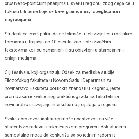
društveno-političkim pitanjima u svetu i regionu, zbog čega će u
fokusu biti teme koje se bave
granicama, izbeglicama i
migracijama.
Studenti će imati priliku da se takmiče u televizijskim i radijskim
formama u trajanju do 10 minuta, kao i istraživačkim
tekstovima koji su namenjeni ili su objavljeni u štampanim i
onlajn medijima.
Cilj festivala, koji organizuju Odsek za medijske studije
Filozofskog fakulteta u Novom Sadu i Departman za
novinarstvo Fakulteta političkih znanosti u Zagrebu, jeste
promovisanje kvalitetnog praktičnog rada na fakultetima
novinarstva i razvijanje interkulturnog dijaloga u regionu.
Svaka obrazovna institucija može učestvovati sa više
studentskih radova u takmičarskom programu, dok studenti
samostalno mogu da konkurišu sa po jednim radom iz