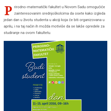
P
rirodno-matematički fakultet u Novom Sadu omogućiće
zainteresovanim srednjoškolcima da osete kako izgleda
jedan dan u životu studenta u akciji koja će biti organizovana u
aprilu, i na taj način ih možda motiviše da se lakše opredele za
studiranje na ovom fakultetu.