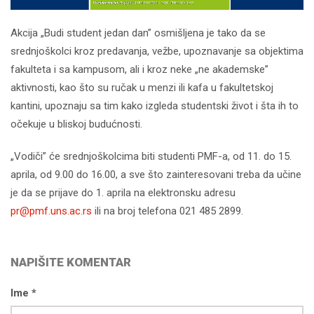
Akcija „Budi student jedan dan” osmišljena je tako da se
srednjoškolci kroz predavanja, vežbe, upoznavanje sa objektima
fakulteta i sa kampusom, ali i kroz neke „ne akademske”
aktivnosti, kao što su ručak u menzi ili kafa u fakultetskoj
kantini, upoznaju sa tim kako izgleda studentski život i šta ih to
očekuje u bliskoj budućnosti.
„Vodiči” će srednjoškolcima biti studenti PMF-a, od 11. do 15.
aprila, od 9.00 do 16.00, a sve što zainteresovani treba da učine
je da se prijave do 1. aprila na elektronsku adresu
pr@pmf.uns.ac.rs
ili na broj telefona 021 485 2899.
NAPIŠITE KOMENTAR
Ime *