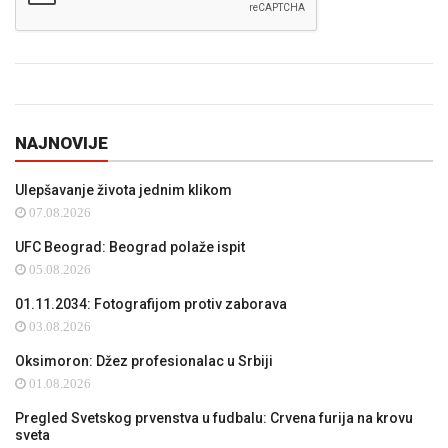
NAJNOVIJE
Ulepšavanje života jednim klikom
07.08.2026
UFC Beograd: Beograd polaže ispit
05.08.2026
01.11.2034: Fotografijom protiv zaborava
03.08.2026
Oksimoron: Džez profesionalac u Srbiji
01.08.2026
Pregled Svetskog prvenstva u fudbalu: Crvena furija na krovu
sveta