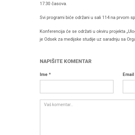
17.30 časova.
Svi programi biće održani u sali 114 na prvom sp
Konferencija će se održati u okviru projekta „U
je Odsek za medijske studije uz saradnju sa Org
NAPIŠITE KOMENTAR
Ime *
Email