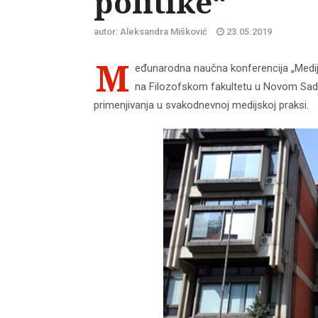
politike“
autor: Aleksandra Mišković
23.05.2019
M
eđunarodna naučna konferencija „Mediji
na Filozofskom fakultetu u Novom Sadu
primenjivanja u svakodnevnoj medijskoj praksi.