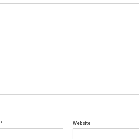
kod04-
kod04-
2018
2019
 *
Website