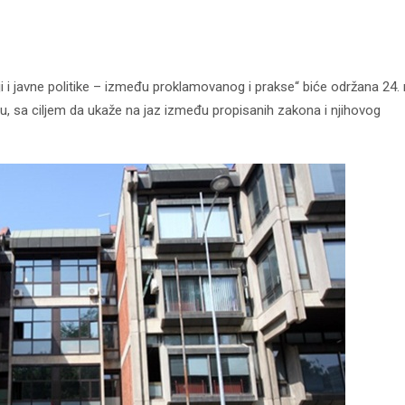
 i javne politike – između proklamovanog i prakse“ biće održana 24.
, sa ciljem da ukaže na jaz između propisanih zakona i njihovog