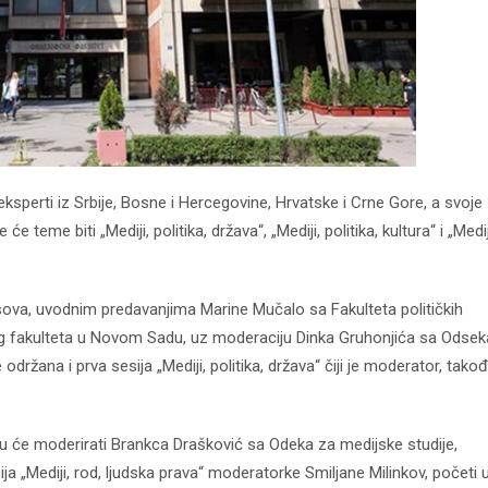
eksperti iz Srbije, Bosne i Hercegovine, Hrvatske i Crne Gore, a svoje
e teme biti „Mediji, politika, država“, „Mediji, politika, kultura“ i „Medij
sova, uvodnim predavanjima Marine Mučalo sa Fakulteta političkih
og fakulteta u Novom Sadu, uz moderaciju Dinka Gruhonjića sa Odsek
držana i prva sesija „Mediji, politika, država“ čiji je moderator, takođ
koju će moderirati Brankca Drašković sa Odeka za medijske studije,
a „Mediji, rod, ljudska prava“ moderatorke Smiljane Milinkov, početi 