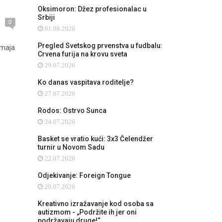
Oksimoron: Džez profesionalac u
Srbiji
0
01.08.2026
Pregled Svetskog prvenstva u fudbalu:
 maja
Crvena furija na krovu sveta
29.07.2026
Ko danas vaspitava roditelje?
27.07.2026
Rodos: Ostrvo Sunca
24.07.2026
Basket se vratio kući: 3x3 Čelendžer
turnir u Novom Sadu
22.07.2026
Odjekivanje: Foreign Tongue
20.07.2026
Kreativno izražavanje kod osoba sa
autizmom - „Podržite ih jer oni
podržavaju druge!“