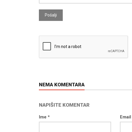
Pošalji
d04-
kod04-
016
2017
NEMA KOMENTARA
NAPIŠITE KOMENTAR
Ime *
Email