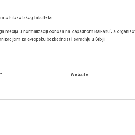
ratu Filozofskog fakulteta.
loga medija u normalizaciji odnosa na Zapadnom Balkanu“, a organiz
anizacijom za evropsku bezbednost i saradnju u Srbiji.
 *
Website