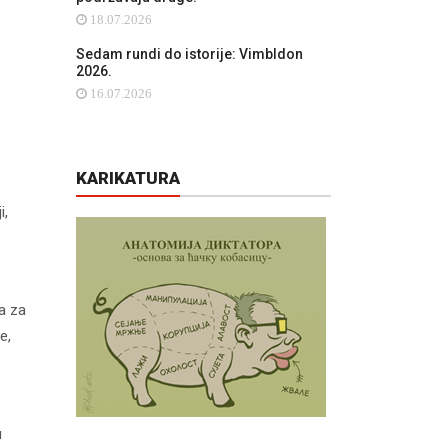
18.07.2026
Sedam rundi do istorije: Vimbldon
2026.
16.07.2026
KARIKATURA
i,
a za
e,
u