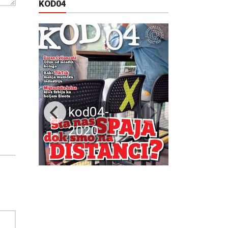
KOD04
kod04-
2020