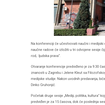
Na konferenciji će učestvovati naučni i medijski 
naučne radove će izložiti u tri odvojene sesije čije ć
rod, ljudska prava“.
Otvaranje konferencije predviđeno je za 9.30 ča
znanosti u Zagrebu i Jelene Kleut sa Filozofsk
medijske studije. Nakon uvodnih predavanja, biće o
Dinko Gruhonjić.
Početak druge sesije „Mediji, politika, kultura“ 
predviđen je za 15 časova, dok će poslednja sesij