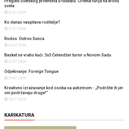
Pregled Svetskog prvenstva u fudbalu: Crvena furija na krovu
sveta
29.07.2026
Ko danas vaspitava roditelje?
27.07.2026
Rodos: Ostrvo Sunca
24.07.2026
Basket se vratio kući: 3x3 Čelendžer turnir u Novom Sadu
22.07.2026
Odjekivanje: Foreign Tongue
20.07.2026
Kreativno izražavanje kod osoba sa autizmom - „Podržite ih jer
oni podržavaju druge!“
18.07.2026
KARIKATURA