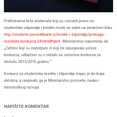
Preliminarna lista studenata koji su ostvarili pravo na
studentske stipendije i kredite može se videti na sledećem linku
http://studenti.unicreditbank.rs/krediti-i-stipendije/pretraga-
rezultata-konkursa.24.html#tab4
. Ministarstvo napominje da
„Zahtevi koji su nepotpuni ili koji ne ispunjavaju uslove
konkursa, odbačeni su u skladu sa uslovima konkursa za
školsku 2015/2016 godinu.“
Konkurs za studentske kredite i stipendije trajao je do kraja
oktobra, a raspisalo ga je Ministarstvo prosvete, nauke i
tehnološkog razvoja.
NAPIŠITE KOMENTAR