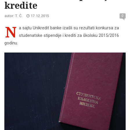
kredite
autor: T. Ć.
17.12.2015
0
N
a sajtu Unikredit banke izašli su rezultati konkursa za
studenatske stipendije i krediti za školsku 2015/2016
godinu.