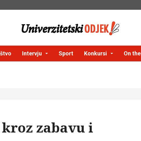
štvo
Intervju
Sport
Konkursi
On th
i kroz zabavu i