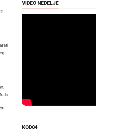
VIDEO NEDELJE
je
arati
šeg
an.
udri.
eću
KOD04