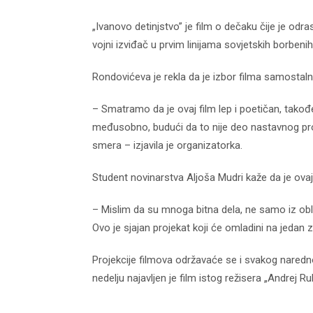
„Ivanovo detinjstvo” je film o dečaku čije je od
vojni izviđač u prvim linijama sovjetskih borbenih
Rondovićeva je rekla da je izbor filma samostaln
– Smatramo da je ovaj film lep i poetičan, tako
međusobno, budući da to nije deo nastavnog pr
smera – izjavila je organizatorka.
Student novinarstva Aljoša Mudri kaže da je ovaj
– Mislim da su mnoga bitna dela, ne samo iz obla
Ovo je sjajan projekat koji će omladini na jedan z
Projekcije filmova održavaće se i svakog naredno
nedelju najavljen je film istog režisera „Andrej Rub