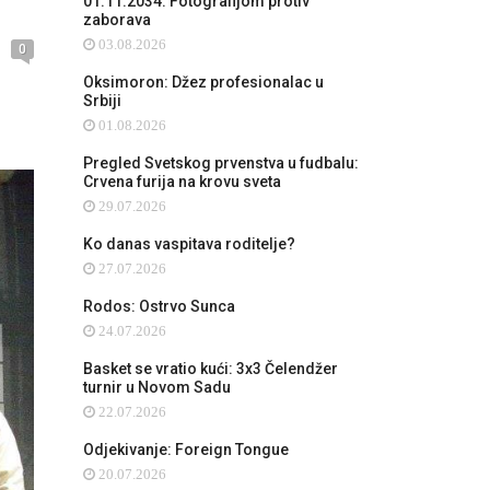
01.11.2034: Fotografijom protiv
zaborava
03.08.2026
0
Oksimoron: Džez profesionalac u
Srbiji
01.08.2026
Pregled Svetskog prvenstva u fudbalu:
Crvena furija na krovu sveta
29.07.2026
Ko danas vaspitava roditelje?
27.07.2026
Rodos: Ostrvo Sunca
24.07.2026
Basket se vratio kući: 3x3 Čelendžer
turnir u Novom Sadu
22.07.2026
Odjekivanje: Foreign Tongue
20.07.2026