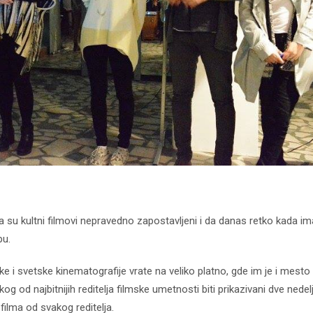
 su kultni filmovi nepravedno zapostavljeni i da danas retko kada 
pu.
ske i svetske kinematografije vrate na veliko platno, gde im je i mesto
og od najbitnijih reditelja filmske umetnosti biti prikazivani dve nedel
filma od svakog reditelja.