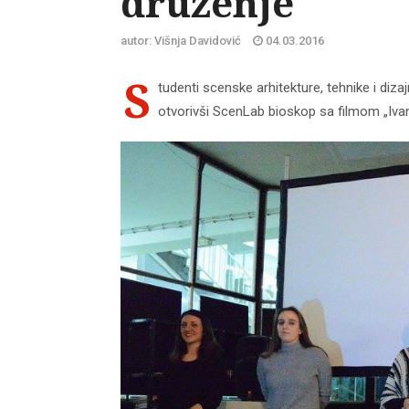
druženje
autor: Višnja Davidović
04.03.2016
S
tudenti scenske arhitekture, tehnike i dizaj
otvorivši ScenLab bioskop sa filmom „Iva