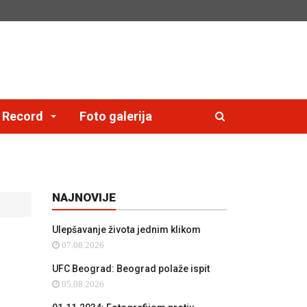
e Record
Foto galerija
NAJNOVIJE
Ulepšavanje života jednim klikom
07.08.2026
UFC Beograd: Beograd polaže ispit
05.08.2026