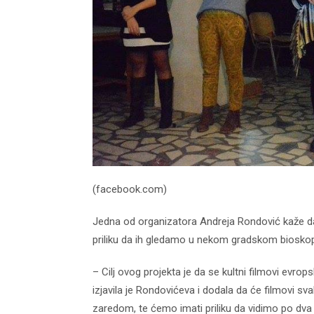
(facebook.com)
Jedna od organizatora Andreja Rondović kaže da
priliku da ih gledamo u nekom gradskom biosko
– Cilj ovog projekta je da se kultni filmovi evrop
izjavila je Rondovićeva i dodala da će filmovi svak
zaredom, te ćemo imati priliku da vidimo po dva 