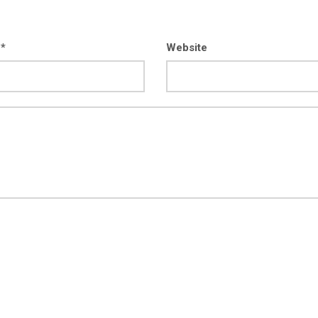
 *
Website
kod04-
kod04-
2018
2019