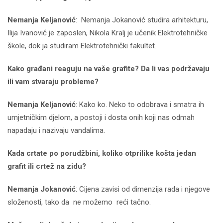
Nemanja Keljanović
: Nemanja Jokanović studira arhitekturu,
Ilija Ivanović je zaposlen, Nikola Kralj je učenik Elektrotehničke
škole, dok ja studiram Elektrotehnički fakultet.
Kako građani reaguju na vaše grafite? Da li vas podržavaju
ili vam stvaraju probleme?
Nemanja Keljanović
: Kako ko. Neko to odobrava i smatra ih
umjetničkim djelom, a postoji i dosta onih koji nas odmah
napadaju i nazivaju vandalima.
Kada crtate po porudžbini, koliko otprilike košta jedan
grafit ili crtež na zidu?
Nemanja Jokanović
: Cijena zavisi od dimenzija rada i njegove
složenosti, tako da ne možemo reći tačno.