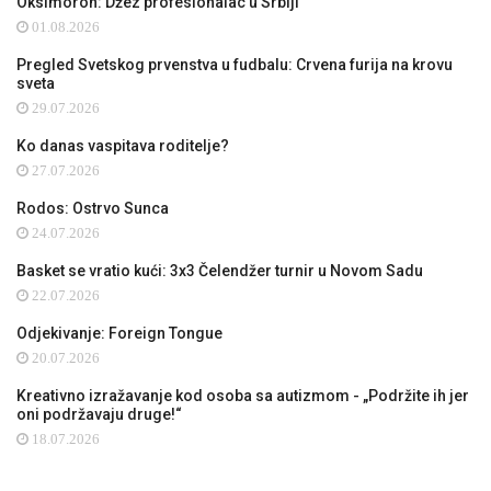
Oksimoron: Džez profesionalac u Srbiji
01.08.2026
Pregled Svetskog prvenstva u fudbalu: Crvena furija na krovu
sveta
29.07.2026
Ko danas vaspitava roditelje?
27.07.2026
Rodos: Ostrvo Sunca
24.07.2026
Basket se vratio kući: 3x3 Čelendžer turnir u Novom Sadu
22.07.2026
Odjekivanje: Foreign Tongue
20.07.2026
Kreativno izražavanje kod osoba sa autizmom - „Podržite ih jer
oni podržavaju druge!“
18.07.2026