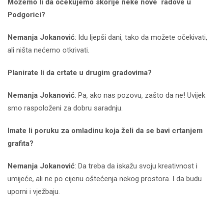
Možemo li da očekujemo skorije neke nove radove u
Podgorici?
Nemanja Jokanović
: Idu ljepši dani, tako da možete očekivati,
ali ništa nećemo otkrivati.
Planirate li da crtate u drugim gradovima?
Nemanja Jokanović
: Pa, ako nas pozovu, zašto da ne! Uvijek
smo raspoloženi za dobru saradnju.
Imate li poruku za omladinu koja želi da se bavi crtanjem
grafita?
Nemanja Jokanović
: Da treba da iskažu svoju kreativnost i
umijeće, ali ne po cijenu oštećenja nekog prostora. I da budu
uporni i vježbaju.