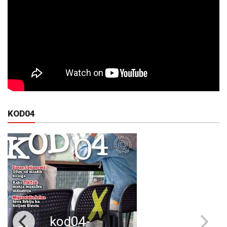
KOD04
kod04-