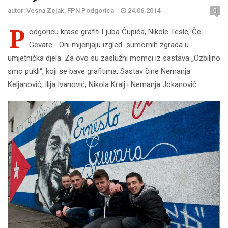
autor: Vesna Zejak, FPN Podgorica
24.06.2014
0
P
odgoricu krase grafiti Ljuba Čupića, Nikole Tesle, Če
Gevare... Oni mijenjaju izgled sumornih zgrada u
umjetnička djela. Za ovo su zaslužni momci iz sastava „Ozbiljno
smo pukli“, koji se bave grafitima. Sastav čine Nemanja
Keljanović, Ilija Ivanović, Nikola Kralj i Nemanja Jokanović.