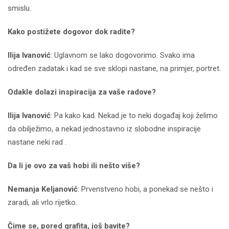
smislu.
Kako postižete dogovor dok radite?
Ilija Ivanović
: Uglavnom se lako dogovorimo. Svako ima
određen zadatak i kad se sve sklopi nastane, na primjer, portret.
Odakle dolazi inspiracija za vaše radove?
Ilija Ivanović
: Pa kako kad. Nekad je to neki događaj koji želimo
da obilježimo, a nekad jednostavno iz slobodne inspiracije
nastane neki rad .
Da li je ovo za vaš hobi ili nešto više?
Nemanja Keljanović
: Prvenstveno hobi, a ponekad se nešto i
zaradi, ali vrlo rijetko.
Čime se, pored grafita, još bavite?