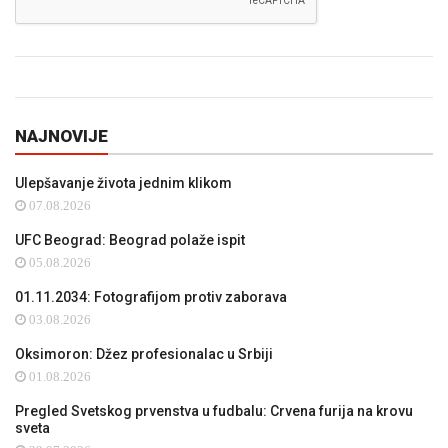
NAJNOVIJE
Ulepšavanje života jednim klikom
07.08.2026
UFC Beograd: Beograd polaže ispit
05.08.2026
01.11.2034: Fotografijom protiv zaborava
03.08.2026
Oksimoron: Džez profesionalac u Srbiji
01.08.2026
Pregled Svetskog prvenstva u fudbalu: Crvena furija na krovu
sveta