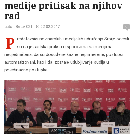
medije pritisak na njihov
rad
autor: Beta/ 021
02.02.2017
0
P
redstavnici novinarskih i medijskih udruženja Srbije ocenili
su da je sudska praksa u sporovima sa medijima
neujednačena, da su dosuđene kazne neprimerene, postupci
automatizovani, kao i da izostaje udubljivanje sudija u
pojedinačne postupke.