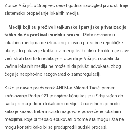
Zorice Višnjić, u Srbiji već deset godina naočigled javnosti traje
sistemsko propadanje lokalnih medija.
–
Mediji koji su preživeli tajkunske i partijske privatizacije
teško da će preživeti sudsku praksu.
Plata novinara u
lokalnim medijima ne izlnosi ni polovinu prosečne republičke
plate, što pokazuje koliko ovi mediji teško dišu. Problem je i sve
veći strah koji tišti redakcije – ocenila je Višnjić i dodala da
većina lokalnih medija ne može ni da priušti advokata, zbog
čega je neophodno razgovarati o samoregulaciji.
Kako je naveo predsednik ANEM-a Milorad Tadić, primer
kažnjavanja Radija 021 je najdrastičniji koji je u Srbiji viđen do
sada prema jednom lokalnom mediju. U narednom periodu,
kako je kazao, treba inicirati razgovore posvećene lokalnim
medijima, koje bi trebalo edukovati o tome šta mogu i šta ne
mogu koristiti kako bi se predupredili sudski procesi.