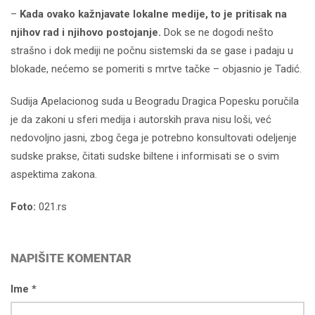
–
Kada ovako kažnjavate lokalne medije, to je pritisak na
njihov rad i njihovo postojanje.
Dok se ne dogodi nešto
strašno i dok mediji ne počnu sistemski da se gase i padaju u
blokade, nećemo se pomeriti s mrtve tačke – objasnio je Tadić.
Sudija Apelacionog suda u Beogradu Dragica Popesku poručila
je da zakoni u sferi medija i autorskih prava nisu loši, već
nedovoljno jasni, zbog čega je potrebno konsultovati odeljenje
sudske prakse, čitati sudske biltene i informisati se o svim
aspektima zakona.
Foto:
021.rs
NAPIŠITE KOMENTAR
Ime *