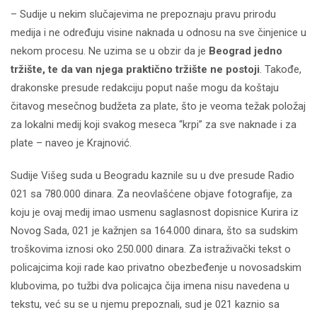
– Sudije u nekim slučajevima ne prepoznaju pravu prirodu
medija i ne određuju visine naknada u odnosu na sve činjenice u
nekom procesu. Ne uzima se u obzir da je
Beograd jedno
tržište, te da van njega praktično tržište ne postoji
. Takođe,
drakonske presude redakciju poput naše mogu da koštaju
čitavog mesečnog budžeta za plate, što je veoma težak položaj
za lokalni medij koji svakog meseca “krpi” za sve naknade i za
plate – naveo je Krajnović.
Sudije Višeg suda u Beogradu kaznile su u dve presude Radio
021 sa 780.000 dinara. Za neovlašćene objave fotografije, za
koju je ovaj medij imao usmenu saglasnost dopisnice Kurira iz
Novog Sada, 021 je kažnjen sa 164.000 dinara, što sa sudskim
troškovima iznosi oko 250.000 dinara. Za istraživački tekst o
policajcima koji rade kao privatno obezbeđenje u novosadskim
klubovima, po tužbi dva policajca čija imena nisu navedena u
tekstu, već su se u njemu prepoznali, sud je 021 kaznio sa