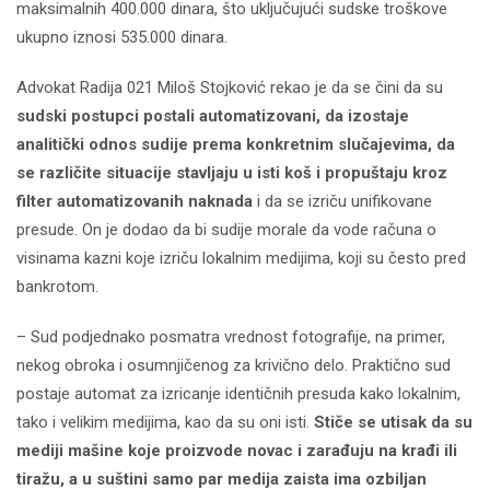
maksimalnih 400.000 dinara, što uključujući sudske troškove
ukupno iznosi 535.000 dinara.
Advokat Radija 021 Miloš Stojković rekao je da se čini da su
sudski postupci postali automatizovani, da izostaje
analitički odnos sudije prema konkretnim slučajevima, da
se različite situacije stavljaju u isti koš i propuštaju kroz
filter automatizovanih naknada
i da se izriču unifikovane
presude. On je dodao da bi sudije morale da vode računa o
visinama kazni koje izriču lokalnim medijima, koji su često pred
bankrotom.
– Sud podjednako posmatra vrednost fotografije, na primer,
nekog obroka i osumnjičenog za krivično delo. Praktično sud
postaje automat za izricanje identičnih presuda kako lokalnim,
tako i velikim medijima, kao da su oni isti.
Stiče se utisak da su
mediji mašine koje proizvode novac i zarađuju na krađi ili
tiražu, a u suštini samo par medija zaista ima ozbiljan