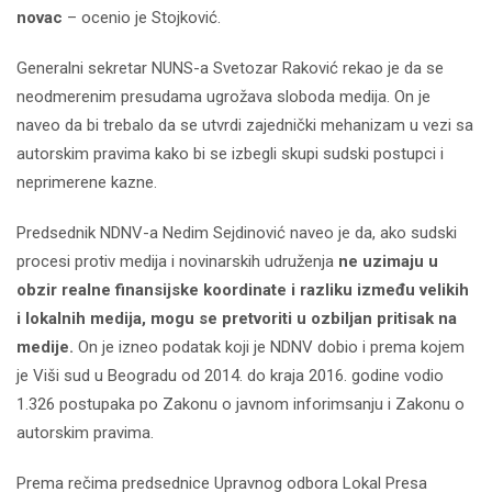
novac
– ocenio je Stojković.
Generalni sekretar NUNS-a Svetozar Raković rekao je da se
neodmerenim presudama ugrožava sloboda medija. On je
naveo da bi trebalo da se utvrdi zajednički mehanizam u vezi sa
autorskim pravima kako bi se izbegli skupi sudski postupci i
neprimerene kazne.
Predsednik NDNV-a Nedim Sejdinović naveo je da, ako sudski
procesi protiv medija i novinarskih udruženja
ne uzimaju u
obzir realne finansijske koordinate i razliku između velikih
i lokalnih medija, mogu se pretvoriti u ozbiljan pritisak na
medije.
On je izneo podatak koji je NDNV dobio i prema kojem
je Viši sud u Beogradu od 2014. do kraja 2016. godine vodio
1.326 postupaka po Zakonu o javnom inforimsanju i Zakonu o
autorskim pravima.
Prema rečima predsednice Upravnog odbora Lokal Presa