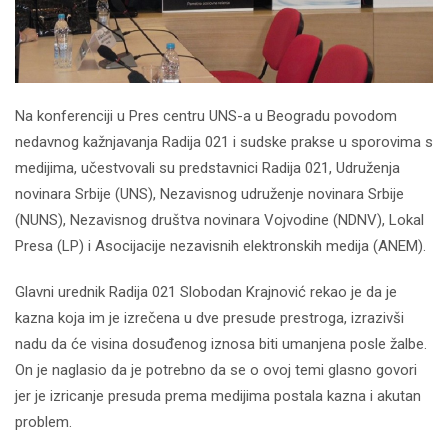
Na konferenciji u Pres centru UNS-a u Beogradu povodom
nedavnog kažnjavanja Radija 021 i sudske prakse u sporovima s
medijima, učestvovali su predstavnici Radija 021, Udruženja
novinara Srbije (UNS), Nezavisnog udruženje novinara Srbije
(NUNS), Nezavisnog društva novinara Vojvodine (NDNV), Lokal
Presa (LP) i Asocijacije nezavisnih elektronskih medija (ANEM).
Glavni urednik Radija 021 Slobodan Krajnović rekao je da je
kazna koja im je izrečena u dve presude prestroga, izrazivši
nadu da će visina dosuđenog iznosa biti umanjena posle žalbe.
On je naglasio da je potrebno da se o ovoj temi glasno govori
jer je izricanje presuda prema medijima postala kazna i akutan
problem.