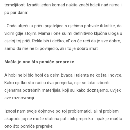
temeljitost. Izraditi jedan komad nakita znači bdjeti nad njime i
po par dana:
-
Onda ulijeću u priču prijateljice s riječima pohvale ili kritike, da
vidim gdje stojim. Mama i one su mi definitivno ključna uloga u
cijeloj toj priči. Rekla bih i dečko, al' on će reći da je sve dobro,
samo da me ne bi povrijedio, ali i to je dobro imat.
Mašta je ono što pomiče prepreke
A hobi ne bi bio hobi da osim živaca i talenta ne košta i novce.
Kako rijetko što radi u dva primjerka, nije se lako izboriti
cijenama potrebnih materijala, koji su, kako doznajemo, uvijek
sve raznovrsniji.
Iznosi nam svoje dojmove po toj problematici, ali ni problem
skupoće joj ne može stati na put i biti prepreka - ipak je mašta
ono što pomiče prepreke: