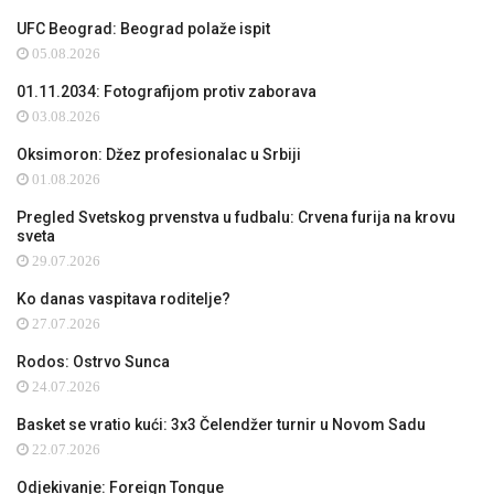
UFC Beograd: Beograd polaže ispit
05.08.2026
01.11.2034: Fotografijom protiv zaborava
03.08.2026
Oksimoron: Džez profesionalac u Srbiji
01.08.2026
Pregled Svetskog prvenstva u fudbalu: Crvena furija na krovu
sveta
29.07.2026
Ko danas vaspitava roditelje?
27.07.2026
Rodos: Ostrvo Sunca
24.07.2026
Basket se vratio kući: 3x3 Čelendžer turnir u Novom Sadu
22.07.2026
Odjekivanje: Foreign Tongue