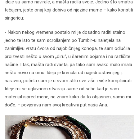
ideje su samo navirale, a mašta radila svoje. Jedino što smatra
tečajem, jeste onaj koji dobiva od njezine mame – kako koristiti
singericu:
- Nakon nekog vremena postalo mi je dosadno raditi stalno
jedno te isto te sam scrollanjem po Tumblr-u naletjela na
zanimljivu vrstu čvora od najobičnijeg konopa, te sam odlučila
proizvesti nešto u svom „điru“, u šarenim bojama i na različite
načine. I tak, mašta radi svašta, pa tako sam svako malo imala
nešto novo na umu. Ideja je krenula od najjednostavnijeg i,
naravno, počela sam je u svom stilu sve više i više komplicirati.
Ideje mi se uglavnom stvaraju same od sebe kad je sam
materijal ispred mene, ne znam kako da to objasnim, samo mi
dođe. – povjerava nam svoj kreativni put naša Ana.