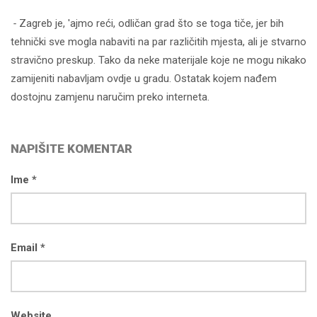
-
Zagreb je, 'ajmo reći, odličan grad što se toga tiče, jer bih
tehnički sve mogla nabaviti na par različitih mjesta, ali je stvarno
stravično preskup. Tako da neke materijale koje ne mogu nikako
zamijeniti nabavljam ovdje u gradu. Ostatak kojem nađem
dostojnu zamjenu naručim preko interneta.
NAPIŠITE KOMENTAR
Ime *
Email *
Website