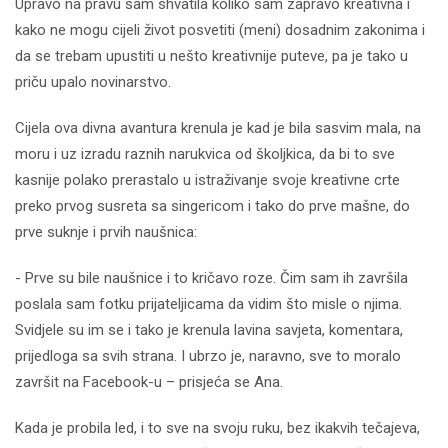
Upravo na pravu sam shvatila koliko sam zapravo kreativna i
kako ne mogu cijeli život posvetiti (meni) dosadnim zakonima i
da se trebam upustiti u nešto kreativnije puteve, pa je tako u
priču upalo novinarstvo.
Cijela ova divna avantura krenula je kad je bila sasvim mala, na
moru i uz izradu raznih narukvica od školjkica, da bi to sve
kasnije polako prerastalo u istraživanje svoje kreativne crte
preko prvog susreta sa singericom i tako do prve mašne, do
prve suknje i prvih naušnica:
- Prve su bile naušnice i to kričavo roze. Čim sam ih završila
poslala sam fotku prijateljicama da vidim što misle o njima.
Svidjele su im se i tako je krenula lavina savjeta, komentara,
prijedloga sa svih strana. I ubrzo je, naravno, sve to moralo
završit na Facebook-u – prisjeća se Ana.
Kada je probila led, i to sve na svoju ruku, bez ikakvih tečajeva,