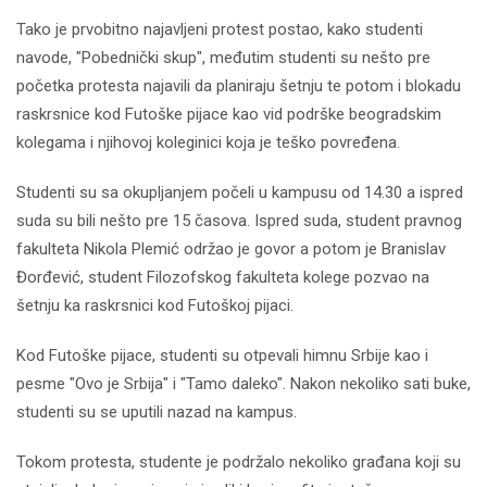
Tako je prvobitno najavljeni protest postao, kako studenti
navode, "Pobednički skup", međutim studenti su nešto pre
početka protesta najavili da planiraju šetnju te potom i blokadu
raskrsnice kod Futoške pijace kao vid podrške beogradskim
kolegama i njihovoj koleginici koja je teško povređena.
Studenti su sa okupljanjem počeli u kampusu od 14.30 a ispred
suda su bili nešto pre 15 časova. Ispred suda, student pravnog
fakulteta Nikola Plemić održao je govor a potom je Branislav
Đorđević, student Filozofskog fakulteta kolege pozvao na
šetnju ka raskrsnici kod Futoškoj pijaci.
Kod Futoške pijace, studenti su otpevali himnu Srbije kao i
pesme "Ovo je Srbija" i "Tamo daleko". Nakon nekoliko sati buke,
studenti su se uputili nazad na kampus.
Tokom protesta, studente je podržalo nekoliko građana koji su