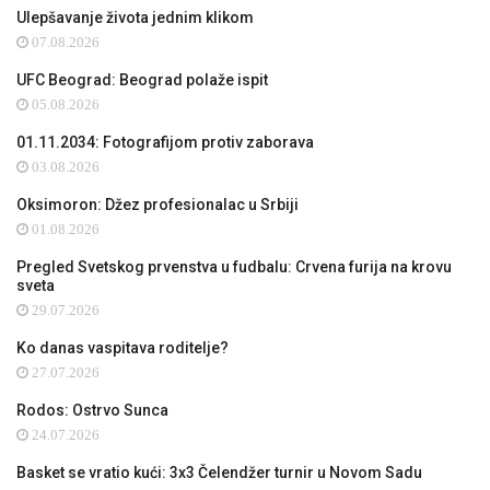
Ulepšavanje života jednim klikom
07.08.2026
UFC Beograd: Beograd polaže ispit
05.08.2026
01.11.2034: Fotografijom protiv zaborava
03.08.2026
Oksimoron: Džez profesionalac u Srbiji
01.08.2026
Pregled Svetskog prvenstva u fudbalu: Crvena furija na krovu
sveta
29.07.2026
Ko danas vaspitava roditelje?
27.07.2026
Rodos: Ostrvo Sunca
24.07.2026
Basket se vratio kući: 3x3 Čelendžer turnir u Novom Sadu