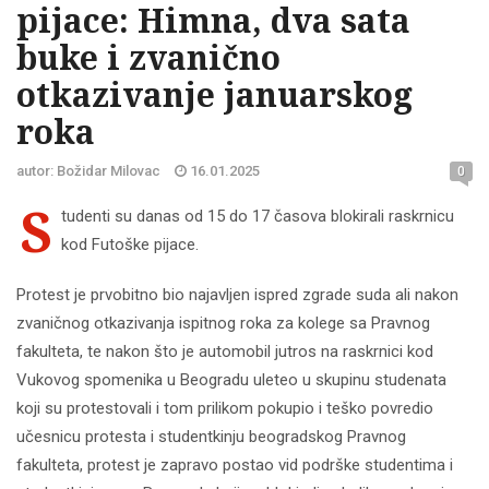
pijace: Himna, dva sata
buke i zvanično
otkazivanje januarskog
roka
autor: Božidar Milovac
16.01.2025
0
S
tudenti su danas od 15 do 17 časova blokirali raskrnicu
kod Futoške pijace.
Protest je prvobitno bio najavljen ispred zgrade suda ali nakon
zvaničnog otkazivanja ispitnog roka za kolege sa Pravnog
fakulteta, te nakon što je automobil jutros na raskrnici kod
Vukovog spomenika u Beogradu uleteo u skupinu studenata
koji su protestovali i tom prilikom pokupio i teško povredio
učesnicu protesta i studentkinju beogradskog Pravnog
fakulteta, protest je zapravo postao vid podrške studentima i