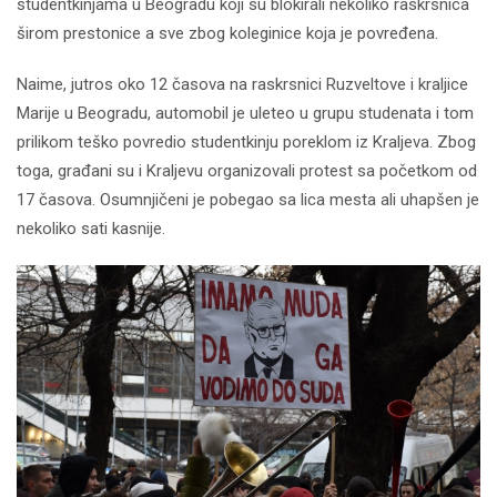
studentkinjama u Beogradu koji su blokirali nekoliko raskrsnica
širom prestonice a sve zbog koleginice koja je povređena.
Naime, jutros oko 12 časova na raskrsnici Ruzveltove i kraljice
Marije u Beogradu, automobil je uleteo u grupu studenata i tom
prilikom teško povredio studentkinju poreklom iz Kraljeva. Zbog
toga, građani su i Kraljevu organizovali protest sa početkom od
17 časova. Osumnjičeni je pobegao sa lica mesta ali uhapšen je
nekoliko sati kasnije.