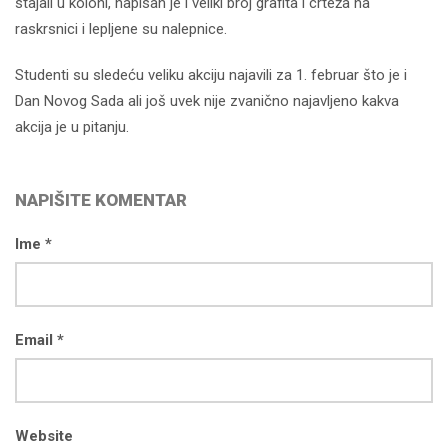
stajali u koloni, napisan je i veliki broj grafita i crteža na
raskrsnici i lepljene su nalepnice.
Studenti su sledeću veliku akciju najavili za 1. februar što je i
Dan Novog Sada ali još uvek nije zvanično najavljeno kakva
akcija je u pitanju.
NAPIŠITE KOMENTAR
Ime *
Email *
Website