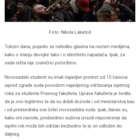
Foto: Nikola Lakatoš
Tokom dana, pojavilo se nekoliko glasina na raznim medijima,
kako o stanju devojke tako i o identitetu napadača. Ipak, za
sada ništa nije zvanično potvrđeno.
Novosadski studenti su imali najavljen protest od 15 časova
ispred zgrade suda povodom najavljenog održavanja ispitnog
roka za studente Pravnog fakulteta. Uprava fakulteta je tvrdila
da je ovo legitimno te da su dobili dozvole i od ministarstva kao
i od predsednika sva četiri novosadska suda. Ipak, danas su,
kako oni navode, predsednici sudova izrazili nepoverenje da
ispitni rok može biti održan bezbedno te je on odložen do
daljneg.