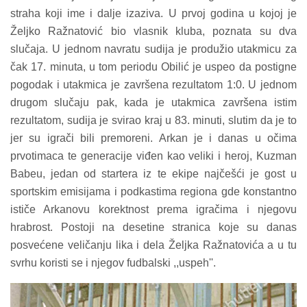
straha koji ime i dalje izaziva. U prvoj godina u kojoj je
Željko Ražnatović bio vlasnik kluba, poznata su dva
slučaja. U jednom navratu sudija je produžio utakmicu za
čak 17. minuta, u tom periodu Obilić je uspeo da postigne
pogodak i utakmica je završena rezultatom 1:0. U jednom
drugom slučaju pak, kada je utakmica završena istim
rezultatom, sudija je svirao kraj u 83. minuti, slutim da je to
jer su igrači bili premoreni. Arkan je i danas u očima
prvotimaca te generacije viđen kao veliki i heroj, Kuzman
Babeu, jedan od startera iz te ekipe najčešći je gost u
sportskim emisijama i podkastima regiona gde konstantno
ističe Arkanovu korektnost prema igračima i njegovu
hrabrost. Postoji na desetine stranica koje su danas
posvećene veličanju lika i dela Željka Ražnatovića a u tu
svrhu koristi se i njegov fudbalski ,,uspeh''.