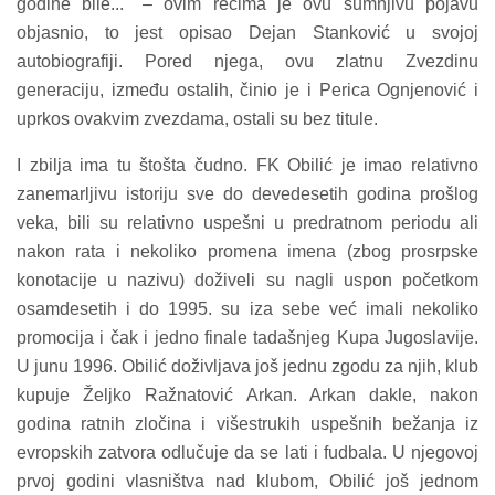
godine bile...'' – ovim rečima je ovu sumnjivu pojavu
objasnio, to jest opisao Dejan Stanković u svojoj
autobiografiji. Pored njega, ovu zlatnu Zvezdinu
generaciju, između ostalih, činio je i Perica Ognjenović i
uprkos ovakvim zvezdama, ostali su bez titule.
I zbilja ima tu štošta čudno. FK Obilić je imao relativno
zanemarljivu istoriju sve do devedesetih godina prošlog
veka, bili su relativno uspešni u predratnom periodu ali
nakon rata i nekoliko promena imena (zbog prosrpske
konotacije u nazivu) doživeli su nagli uspon početkom
osamdesetih i do 1995. su iza sebe već imali nekoliko
promocija i čak i jedno finale tadašnjeg Kupa Jugoslavije.
U junu 1996. Obilić doživljava još jednu zgodu za njih, klub
kupuje Željko Ražnatović Arkan. Arkan dakle, nakon
godina ratnih zločina i višestrukih uspešnih bežanja iz
evropskih zatvora odlučuje da se lati i fudbala. U njegovoj
prvoj godini vlasništva nad klubom, Obilić još jednom