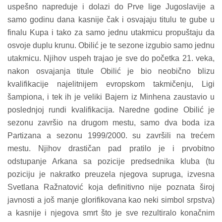
uspešno napreduje i dolazi do Prve lige Jugoslavije a
samo godinu dana kasnije čak i osvajaju titulu te gube u
finalu Kupa i tako za samo jednu utakmicu propuštaju da
osvoje duplu krunu. Obilić je te sezone izgubio samo jednu
utakmicu. Njihov uspeh trajao je sve do početka 21. veka,
nakon osvajanja titule Obilić je bio neobično blizu
kvalifikacije najelitnijem evropskom takmičenju, Ligi
šampiona, i tek ih je veliki Bajern iz Minhena zaustavio u
poslednjoj rundi kvalifikacija. Naredne godine Obilić je
sezonu završio na drugom mestu, samo dva boda iza
Partizana a sezonu 1999/2000. su završili na trećem
mestu. Njihov drastičan pad pratilo je i prvobitno
odstupanje Arkana sa pozicije predsednika kluba (tu
poziciju je nakratko preuzela njegova supruga, izvesna
Svetlana Ražnatović koja definitivno nije poznata široj
javnosti a još manje glorifikovana kao neki simbol srpstva)
a kasnije i njegova smrt što je sve rezultiralo konačnim