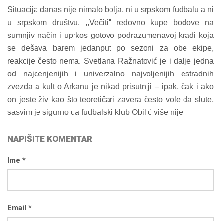
Situacija danas nije nimalo bolja, ni u srpskom fudbalu a ni
u srpskom društvu. ,,Večiti'' redovno kupe bodove na
sumnjiv način i uprkos gotovo podrazumenavoj krađi koja
se dešava barem jedanput po sezoni za obe ekipe,
reakcije često nema. Svetlana Ražnatović je i dalje jedna
od najcenjenijih i univerzalno najvoljenijih estradnih
zvezda a kult o Arkanu je nikad prisutniji – ipak, čak i ako
on jeste živ kao što teoretičari zavera često vole da slute,
sasvim je sigurno da fudbalski klub Obilić više nije.
NAPIŠITE KOMENTAR
Ime *
Email *