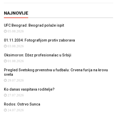
NAJNOVIJE
UFC Beograd: Beograd polaže ispit
05.08.2026
01.11.2034: Fotografijom protiv zaborava
03.08.2026
Oksimoron: Džez profesionalac u Srbiji
01.08.2026
Pregled Svetskog prvenstva u fudbalu: Crvena furija na krovu
sveta
29.07.2026
Ko danas vaspitava roditelje?
27.07.2026
Rodos: Ostrvo Sunca
24.07.2026