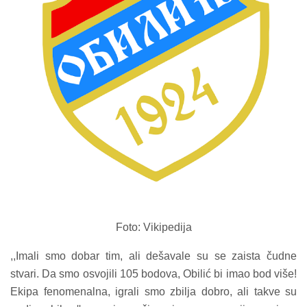
Foto: Vikipedija
,,Imali smo dobar tim, ali dešavale su se zaista čudne
stvari. Da smo osvojili 105 bodova, Obilić bi imao bod više!
Ekipa fenomenalna, igrali smo zbilja dobro, ali takve su