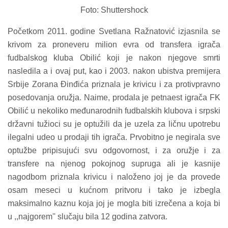
Foto: Shuttershock
Početkom 2011. godine Svetlana Ražnatović izjasnila se
krivom za proneveru milion evra od transfera igrača
fudbalskog kluba Obilić koji je nakon njegove smrti
nasledila a i ovaj put, kao i 2003. nakon ubistva premijera
Srbije Zorana Đinđića priznala je krivicu i za protivpravno
posedovanja oružja. Naime, prodala je petnaest igrača FK
Obilić u nekoliko međunarodnih fudbalskih klubova i srpski
državni tužioci su je optužili da je uzela za ličnu upotrebu
ilegalni udeo u prodaji tih igrača. Prvobitno je negirala sve
optužbe pripisujući svu odgovornost, i za oružje i za
transfere na njenog pokojnog supruga ali je kasnije
nagodbom priznala krivicu i naloženo joj je da provede
osam meseci u kućnom pritvoru i tako je izbegla
maksimalno kaznu koja joj je mogla biti izrečena a koja bi
u ,,najgorem'' slučaju bila 12 godina zatvora.