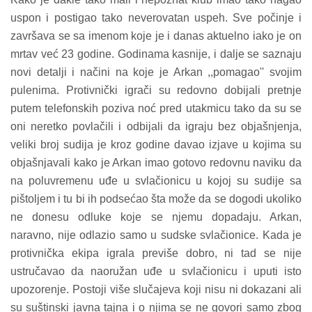
uspon i postigao tako neverovatan uspeh. Sve počinje i
završava se sa imenom koje je i danas aktuelno iako je on
mrtav već 23 godine. Godinama kasnije, i dalje se saznaju
novi detalji i načini na koje je Arkan ,,pomagao'' svojim
pulenima. Protivnički igrači su redovno dobijali pretnje
putem telefonskih poziva noć pred utakmicu tako da su se
oni neretko povlačili i odbijali da igraju bez objašnjenja,
veliki broj sudija je kroz godine davao izjave u kojima su
objašnjavali kako je Arkan imao gotovo redovnu naviku da
na poluvremenu uđe u svlačionicu u kojoj su sudije sa
pištoljem i tu bi ih podsećao šta može da se dogodi ukoliko
ne donesu odluke koje se njemu dopadaju. Arkan,
naravno, nije odlazio samo u sudske svlačionice. Kada je
protivnička ekipa igrala previše dobro, ni tad se nije
ustručavao da naoružan uđe u svlačionicu i uputi isto
upozorenje. Postoji više slučajeva koji nisu ni dokazani ali
su suštinski javna tajna i o njima se ne govori samo zbog