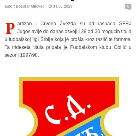
autor: Božidar Milovac
31.05.2023
0
P
artizan i Crvena Zvezda su od raspada SFRJ
Jugoslavije do danas osvojili 29 od 30 mogućih titula
u fudbalskoj ligi Srbije koja je prošla kroz različite formate.
Ta trideseta titula pripala je Fudbalskom klubu Obilić u
sezoni 1997/98.