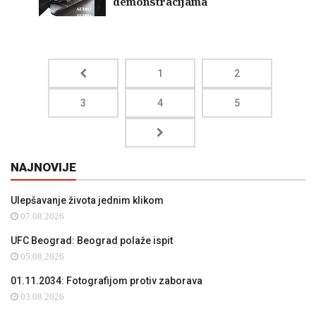
demonstracijama
1
2
3
4
5
NAJNOVIJE
Ulepšavanje života jednim klikom
07.08.2026
UFC Beograd: Beograd polaže ispit
05.08.2026
01.11.2034: Fotografijom protiv zaborava
03.08.2026