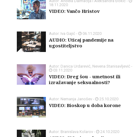
Autor: Anđela Dalmacija i Aleksandra Đokić -
18.11.2020
VIDEO: Vančo Hristov
Autor: Iva Gajić -
06.11.2020
AUDIO: Uticaj pandemije na
ugostiteljstvo
Autor: Danica Urdarević, Nevena Stanisavljević -
03.11.2020
VIDEO: Dreg šou - umetnost ili
izražavanje seksualnosti?
Autor: Nemanja Janošev -
25.10.2020
VIDEO: Bioskop u doba korone
Autor: Branislava Kolarov -
24.10.2020