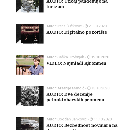
AUDIO: Uticaj pandemije na
turizam
Autor: Irena Čučković -
21.10.2020
AUDIO: Digitalno pozorište
Autor: Saška Drobnjak -
19.10.2020
VIDEO: Najmlađi Ajronmen
Autor: Arsenije Mandić -
13.10.2020
AUDIO: Dve decenije
petooktobarskih promena
Autor: Bogdan Janković -
11.10.2020
AUDIO: Bezbednost novinara na