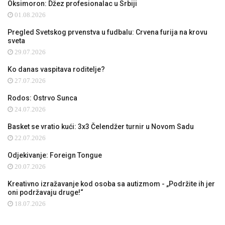
Oksimoron: Džez profesionalac u Srbiji
01.08.2026
Pregled Svetskog prvenstva u fudbalu: Crvena furija na krovu
sveta
29.07.2026
Ko danas vaspitava roditelje?
27.07.2026
Rodos: Ostrvo Sunca
24.07.2026
Basket se vratio kući: 3x3 Čelendžer turnir u Novom Sadu
22.07.2026
Odjekivanje: Foreign Tongue
20.07.2026
Kreativno izražavanje kod osoba sa autizmom - „Podržite ih jer
oni podržavaju druge!“
18.07.2026