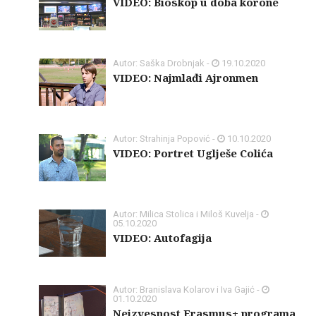
VIDEO: Bioskop u doba korone
Autor: Saška Drobnjak -
19.10.2020
VIDEO: Najmlađi Ajronmen
Autor: Strahinja Popović -
10.10.2020
VIDEO: Portret Uglješe Colića
Autor: Milica Stolica i Miloš Kuvelja -
05.10.2020
VIDEO: Autofagija
Autor: Branislava Kolarov i Iva Gajić -
01.10.2020
Neizvesnost Erasmus+ programa