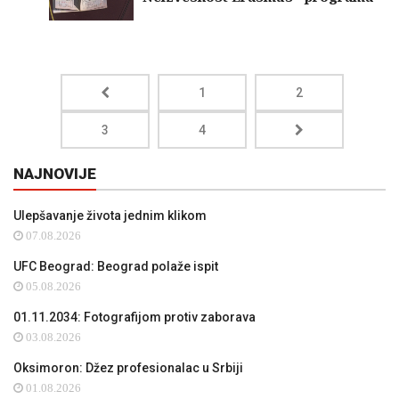
1
2
3
4
NAJNOVIJE
Ulepšavanje života jednim klikom
07.08.2026
UFC Beograd: Beograd polaže ispit
05.08.2026
01.11.2034: Fotografijom protiv zaborava
03.08.2026
Oksimoron: Džez profesionalac u Srbiji
01.08.2026