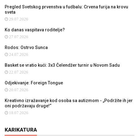
Pregled Svetskog prvenstva u fudbalu: Crvena furija na krovu
sveta
29.07.2026
Ko danas vaspitava roditelje?
27.07.2026
Rodos: Ostrvo Sunca
24.07.2026
Basket se vratio kući: 3x3 Čelendžer turnir u Novom Sadu
22.07.2026
Odjekivanje: Foreign Tongue
20.07.2026
Kreativno izražavanje kod osoba sa autizmom - „Podržite ih jer
oni podržavaju druge!“
18.07.2026
KARIKATURA