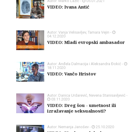
Autor: Marko Lazić -
05.01.2021
VIDEO: Ivana Antić
Autor: Vanja Velisavljev, Tamara Vejin -
04.12.2020
VIDEO: Mladi evropski ambasador
Autor: Anđela Dalmacija i Aleksandra Đokić -
18.11.2020
VIDEO: Vančo Hristov
Autor: Danica Urdarević, Nevena Stanisavljević -
03.11.2020
VIDEO: Dreg šou - umetnost ili
izražavanje seksualnosti?
Autor: Nemanja Janošev -
25.10.2020