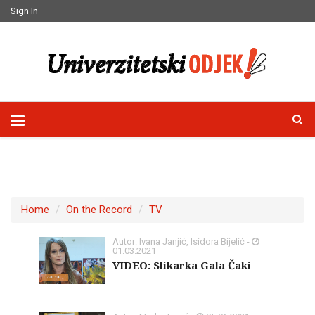
Sign In
Home
On the Record
TV
Autor: Ivana Janjić, Isidora Bijelić -
01.03.2021
VIDEO: Slikarka Gala Čaki