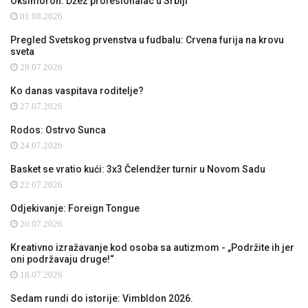
Oksimoron: Džez profesionalac u Srbiji
01.08.2026
Pregled Svetskog prvenstva u fudbalu: Crvena furija na krovu
sveta
29.07.2026
Ko danas vaspitava roditelje?
27.07.2026
Rodos: Ostrvo Sunca
24.07.2026
Basket se vratio kući: 3x3 Čelendžer turnir u Novom Sadu
22.07.2026
Odjekivanje: Foreign Tongue
20.07.2026
Kreativno izražavanje kod osoba sa autizmom - „Podržite ih jer
oni podržavaju druge!“
18.07.2026
Sedam rundi do istorije: Vimbldon 2026.