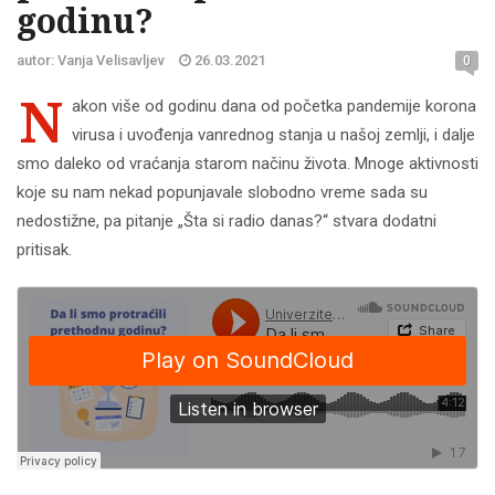
godinu?
autor: Vanja Velisavljev
26.03.2021
0
N
akon više od godinu dana od početka pandemije korona
virusa i uvođenja vanrednog stanja u našoj zemlji, i dalje
smo daleko od vraćanja starom načinu života. Mnoge aktivnosti
koje su nam nekad popunjavale slobodno vreme sada su
nedostižne, pa pitanje „Šta si radio danas?“ stvara dodatni
pritisak.