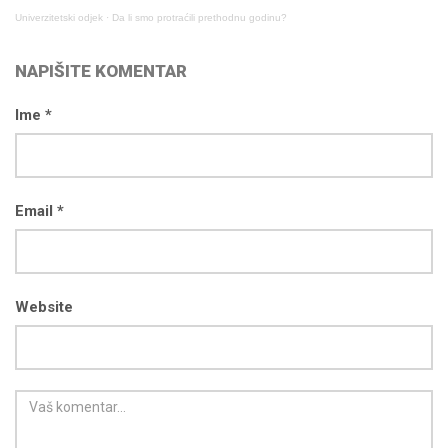
Univerzitetski odjek
·
Da li smo protraćili prethodnu godinu?
NAPIŠITE KOMENTAR
Ime *
Email *
Website