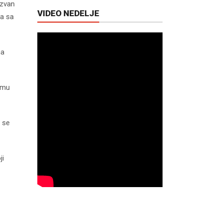
Izvan
VIDEO NEDELJE
la sa
ma
 mu
u se
ji