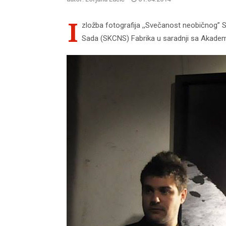
I
zložba fotografija ,,Svečanost neobičnog”
Sada (SKCNS) Fabrika u saradnji sa Akade