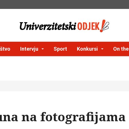
štvo
Intervju
Sport
Konkursi
On th
una na fotografijama