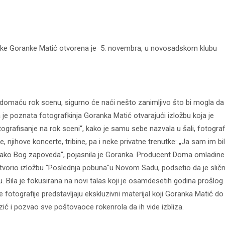
orke Goranke Matić otvorena je 5. novembra, u novosadskom klubu
 domaću rok scenu, sigurno će naći nešto zanimljivo što bi mogla da
a je poznata fotografkinja Goranka Matić otvarajući izložbu koja je
tografisanje na rok sceni“, kako je samu sebe nazvala u šali, fotograf
jihove koncerte, tribine, pa i neke privatne trenutke: „Ja sam im bi
a kako Bog zapoveda“, pojasnila je Goranka. Producent Doma omladine
tvorio izložbu "Poslednja pobuna"u Novom Sadu, podsetio da je slič
. Bila je fokusirana na novi talas koji je osamdesetih godina prošlog
 fotografije predstavljaju ekskluzivni materijal koji Goranka Matić do
zić i pozvao sve poštovaoce rokenrola da ih vide izbliza.