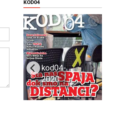
KOD04
kod04-
2020