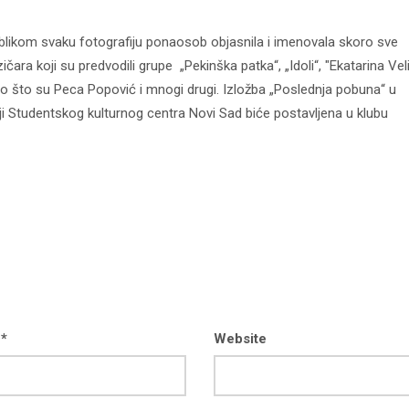
likom svaku fotografiju ponaosob objasnila i imenovala skoro sve
ara koji su predvodili grupe „Pekinška patka“, „Idoli“, "Ekatarina Vel
kao što su Peca Popović i mnogi drugi. Izložba „Poslednja pobuna“ u
i Studentskog kulturnog centra Novi Sad biće postavljena u klubu
 *
Website