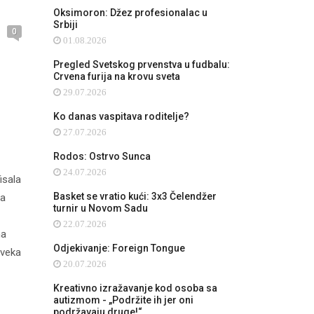
Oksimoron: Džez profesionalac u
Srbiji
0
01.08.2026
Pregled Svetskog prvenstva u fudbalu:
Crvena furija na krovu sveta
29.07.2026
Ko danas vaspitava roditelje?
27.07.2026
Rodos: Ostrvo Sunca
24.07.2026
isala
Basket se vratio kući: 3x3 Čelendžer
la
turnir u Novom Sadu
22.07.2026
na
Odjekivanje: Foreign Tongue
 veka
20.07.2026
Kreativno izražavanje kod osoba sa
autizmom - „Podržite ih jer oni
podržavaju druge!“