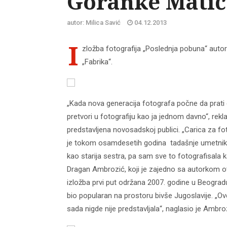
Goranke Matić
autor: Milica Savić
04.12.2013
I
zložba fotografija „Poslednja pobuna“ aut
„Fabrika“.
„Kada nova generacija fotografa počne da prati
pretvori u fotografiju kao ja jednom davno“, rekl
predstavljena novosadskoj publici. „Carica za fo
je tokom osamdesetih godina tadašnje umetnike, n
kao starija sestra, pa sam sve to fotografisal
Dragan Ambrozić, koji je zajedno sa autorkom o
izložba prvi put održana 2007. godine u Beogradu
bio popularan na prostoru bivše Jugoslavije. „Ove
sada nigde nije predstavljala“, naglasio je Ambro