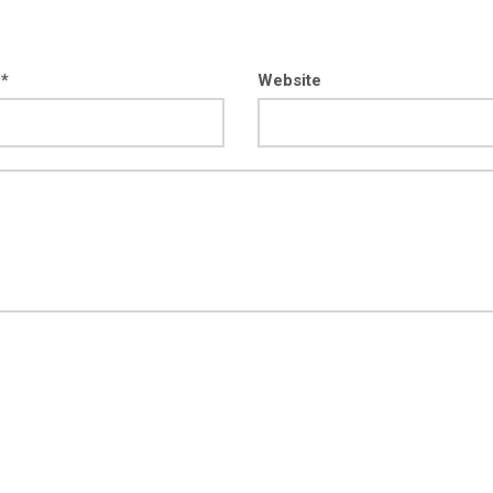
 *
Website
kod04-
kod04-
2018
2019