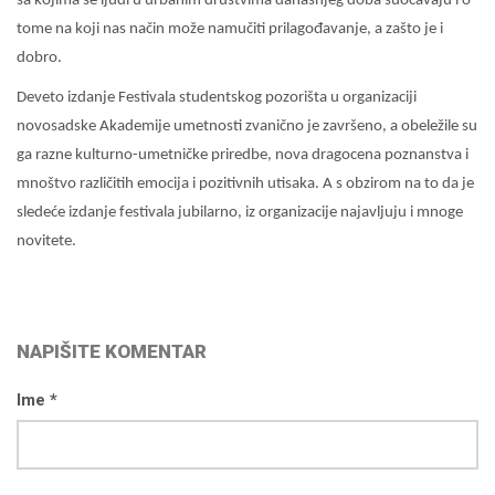
sa kojima se ljudi u urbanim društvima današnjeg doba suočavaju i o
tome na koji nas način može namučiti prilagođavanje, a zašto je i
dobro.
Deveto izdanje Festivala studentskog pozorišta u organizaciji
novosadske Akademije umetnosti zvanično je završeno, a obeležile su
ga razne kulturno-umetničke priredbe, nova dragocena poznanstva i
mnoštvo različitih emocija i pozitivnih utisaka. A s obzirom na to da je
sledeće izdanje festivala jubilarno, iz organizacije najavljuju i mnoge
novitete.
NAPIŠITE KOMENTAR
Ime *