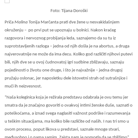
Foto: Tijana Doroški
Priča
Malina
Tonija Marčanta prati dve žene u nesvakidašnjem
okruženju – po prvi put se upoznaju u bolnici. Nakon kraćeg
razgovora i nervoznog probijanja leda, saznajemo da su tu iz
suprotstavljenih razloga – jedna od njih došla je na abortus, a druga
najverovatnije ne može da ima decu. Koliko god različiti njihovi putevi
bili, njih dve se u ovoj čudnovatoj igri sudbine zbližavaju, saznaju
pojedinosti o životu one druge, i što je najvažnije – jedna drugoj
pružaju oslonac, jer naposletku dele istovetni strah od sutrašnjice i
muči ih neizvesnost.
“Naša koleginica koja je režirala predstavu odabrala je ovu temu jer
smatra da je značajno govoriti o ovakvoj intimi ženske duše, saznati o
poteškoćama, a iznad svega naglasiti važnost podrške i razumevanja
u teškim situacijama, ma koliko bile različite od naših. I nas tri smo u
ovom procesu, poput likova u predstavi, saznale mnoge stvari,
međusobno i o nama samim. Zaista nam je pomogla da se zbližimo”,