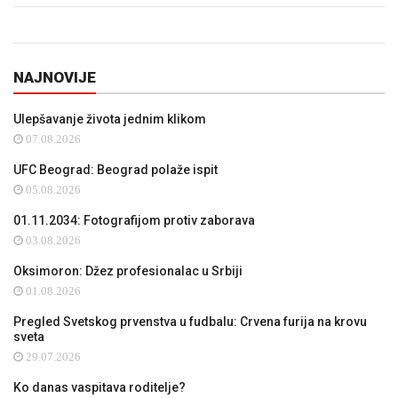
NAJNOVIJE
Ulepšavanje života jednim klikom
07.08.2026
UFC Beograd: Beograd polaže ispit
05.08.2026
01.11.2034: Fotografijom protiv zaborava
03.08.2026
Oksimoron: Džez profesionalac u Srbiji
01.08.2026
Pregled Svetskog prvenstva u fudbalu: Crvena furija na krovu
sveta
29.07.2026
Ko danas vaspitava roditelje?