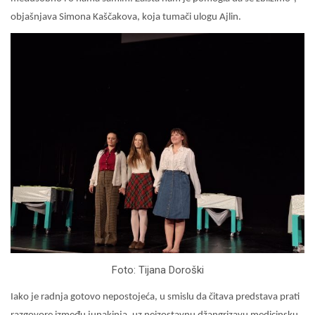
objašnjava Simona Kaščakova, koja tumači ulogu Ajlin.
Foto: Tijana Doroški
Iako je radnja gotovo nepostojeća, u smislu da čitava predstava prati