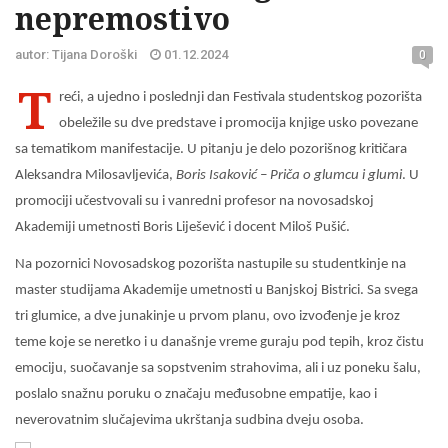
nepremostivo
autor: Tijana Doroški
01.12.2024
0
T
reći, a ujedno i poslednji dan Festivala studentskog pozorišta
obeležile su dve predstave i promocija knjige usko povezane
sa tematikom manifestacije. U pitanju je delo pozorišnog kritičara
Aleksandra Milosavljevića,
Boris Isaković – Priča o glumcu i glumi
. U
promociji učestvovali su i vanredni profesor na novosadskoj
Akademiji umetnosti Boris Liješević i docent Miloš Pušić.
Na pozornici Novosadskog pozorišta nastupile su studentkinje na
master studijama Akademije umetnosti u Banjskoj Bistrici. Sa svega
tri glumice, a dve junakinje u prvom planu, ovo izvođenje je kroz
teme koje se neretko i u današnje vreme guraju pod tepih, kroz čistu
emociju, suočavanje sa sopstvenim strahovima, ali i uz poneku šalu,
poslalo snažnu poruku o značaju međusobne empatije, kao i
neverovatnim slučajevima ukrštanja sudbina dveju osoba.