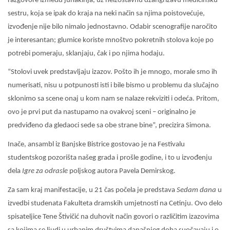
razgovore između junakinja, uz neizostavnu džangrizavu medicinsku
sestru, koja se ipak do kraja na neki način sa njima poistovećuje,
izvođenje nije bilo nimalo jednostavno. Odabir scenografije naročito
je interesantan; glumice koriste mnoštvo pokretnih stolova koje po
potrebi pomeraju, sklanjaju, čak i po njima hodaju.
“Stolovi uvek predstavljaju izazov. Pošto ih je mnogo, morale smo ih
numerisati, nisu u potpunosti isti i bile bismo u problemu da slučajno
sklonimo sa scene onaj u kom nam se nalaze rekviziti i odeća. Pritom,
ovo je prvi put da nastupamo na ovakvoj sceni – originalno je
predviđeno da gledaoci sede sa obe strane bine”, precizira Simona.
Inače, ansambl iz Banjske Bistrice gostovao je na Festivalu
studentskog pozorišta našeg grada i prošle godine, i to u izvođenju
dela
Igre za odrasle
poljskog autora Pavela Demirskog.
Za sam kraj manifestacije, u 21 čas počela je predstava
Sedam dana
u
izvedbi studenata Fakulteta dramskih umjetnosti na Cetinju. Ovo delo
spisateljice Tene Štivičić na duhovit način govori o različitim izazovima