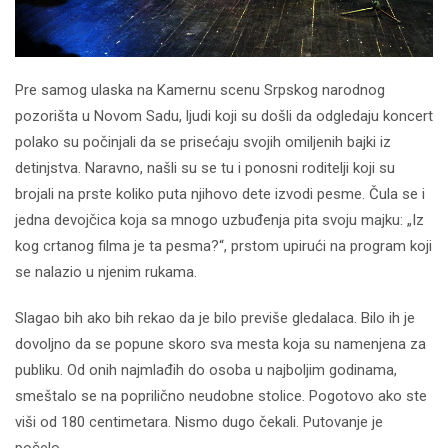
Pre samog ulaska na Kamernu scenu Srpskog narodnog
pozorišta u Novom Sadu, ljudi koji su došli da odgledaju koncert
polako su počinjali da se prisećaju svojih omiljenih bajki iz
detinjstva. Naravno, našli su se tu i ponosni roditelji koji su
brojali na prste koliko puta njihovo dete izvodi pesme. Čula se i
jedna devojčica koja sa mnogo uzbuđenja pita svoju majku: „Iz
kog crtanog filma je ta pesma?“, prstom upirući na program koji
se nalazio u njenim rukama.
Slagao bih ako bih rekao da je bilo previše gledalaca. Bilo ih je
dovoljno da se popune skoro sva mesta koja su namenjena za
publiku. Od onih najmlađih do osoba u najboljim godinama,
smeštalo se na poprilično neudobne stolice. Pogotovo ako ste
viši od 180 centimetara. Nismo dugo čekali. Putovanje je
počelo.