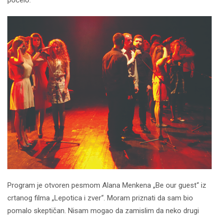
Program je otvoren pesmom Alana Menkena „Be our guest“ iz
crtanog filma „Lepotica i zver“. Moram priznati da sam bio
pomalo skeptičan. Nisam mogao da zamislim da neko drugi