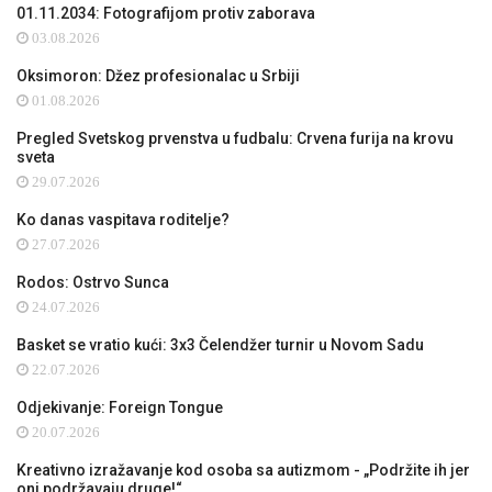
01.11.2034: Fotografijom protiv zaborava
03.08.2026
Oksimoron: Džez profesionalac u Srbiji
01.08.2026
Pregled Svetskog prvenstva u fudbalu: Crvena furija na krovu
sveta
29.07.2026
Ko danas vaspitava roditelje?
27.07.2026
Rodos: Ostrvo Sunca
24.07.2026
Basket se vratio kući: 3x3 Čelendžer turnir u Novom Sadu
22.07.2026
Odjekivanje: Foreign Tongue
20.07.2026
Kreativno izražavanje kod osoba sa autizmom - „Podržite ih jer
oni podržavaju druge!“