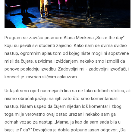
Program se završio pesmom Alana Menkena „Seize the day“
koju su pevali svi studenti zajedno. Kako nam se svima svideo
nastup, ogromnim aplauzom od kojeg niste mogli ni sopstvene
misli da čujete, uzvicima i zviždanjem, nekako smo izmolili da
ponove poslednju izvedbu. Zadovoljni mi - zadovoljni izvođači, i
koncert je završen sličnim aplauzom.
Ustajali smo opet nasmejanih lica sa ne tako udobnih stolica, ali
nismo obraćali pažnju na njih zato što smo komentarisali
nastup. Nisam uspeo da čujem nijedan loš komentar i zbog
toga mi je verovatno ovaj ostao urezan i nekako sam ga
odmah vezao za nastup: „Mama, ja kao da sam sada bila u
bajci, je l’ da?“ Devojčica je dobila potpuno jasan odgovor: „Da