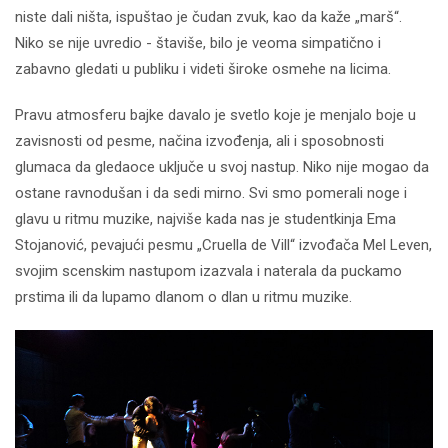
niste dali ništa, ispuštao je čudan zvuk, kao da kaže „marš“.
Niko se nije uvredio - štaviše, bilo je veoma simpatično i
zabavno gledati u publiku i videti široke osmehe na licima.
Pravu atmosferu bajke davalo je svetlo koje je menjalo boje u
zavisnosti od pesme, načina izvođenja, ali i sposobnosti
glumaca da gledaoce uključe u svoj nastup. Niko nije mogao da
ostane ravnodušan i da sedi mirno. Svi smo pomerali noge i
glavu u ritmu muzike, najviše kada nas je studentkinja Ema
Stojanović, pevajući pesmu „Cruella de Vill“ izvođača Mel Leven,
svojim scenskim nastupom izazvala i naterala da puckamo
prstima ili da lupamo dlanom o dlan u ritmu muzike.