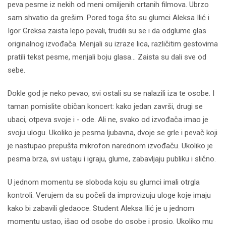
peva pesme iz nekih od meni omiljenih crtanih filmova. Ubrzo
sam shvatio da grešim. Pored toga što su glumci Aleksa Ilić i
Igor Greksa zaista lepo pevali, trudili su se i da odglume glas
originalnog izvođača. Menjali su izraze lica, različitim gestovima
pratili tekst pesme, menjali boju glasa... Zaista su dali sve od
sebe.
Dokle god je neko pevao, svi ostali su se nalazili iza te osobe. I
taman pomislite običan koncert: kako jedan završi, drugi se
ubaci, otpeva svoje i - ode. Ali ne, svako od izvođača imao je
svoju ulogu. Ukoliko je pesma ljubavna, dvoje se grle i pevač koji
je nastupao prepušta mikrofon narednom izvođaču. Ukoliko je
pesma brza, svi ustaju i igraju, glume, zabavljaju publiku i slično.
U jednom momentu se sloboda koju su glumci imali otrgla
kontroli. Verujem da su počeli da improvizuju uloge koje imaju
kako bi zabavili gledaoce. Student Aleksa Ilić je u jednom
momentu ustao, išao od osobe do osobe i prosio. Ukoliko mu