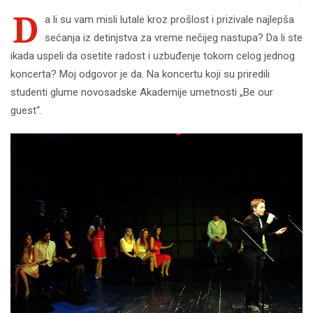
D
a li su vam misli lutale kroz prošlost i prizivale najlepša
sećanja iz detinjstva za vreme nečijeg nastupa? Da li ste
ikada uspeli da osetite radost i uzbuđenje tokom celog jednog
koncerta? Moj odgovor je da. Na koncertu koji su priredili
studenti glume novosadske Akademije umetnosti „Be our
guest“.