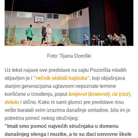
Foto: Tijana Doroški
Uz tekst najave ove predstave na sajtu Pozorišta mladih
objavljen je i
"rečnik skibidi hajduka“
, koji objašnjava
starijim generacijama uglavnom nepoznate termine
korišćene u izvođenju, poput
brejnrot
(
brainrot
),
riz
(
rizz
),
delulu
i slično. Kako ni sami glumci pre predstave nisu
vešto baratali svim izrazima današnje omladine, bila im je
potrebna pomoć nekog stručnijeg:
"Imali smo pomoć najvećih stručnjaka u domenu
današnjeg slenga i muzike, a to su đaci osnovne škole