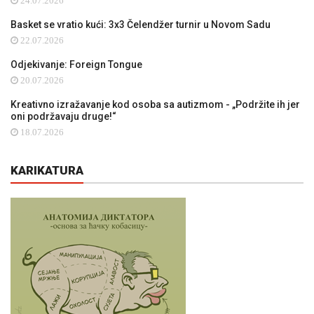
24.07.2026
Basket se vratio kući: 3x3 Čelendžer turnir u Novom Sadu
22.07.2026
Odjekivanje: Foreign Tongue
20.07.2026
Kreativno izražavanje kod osoba sa autizmom - „Podržite ih jer
oni podržavaju druge!“
18.07.2026
KARIKATURA