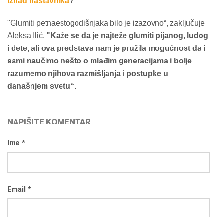
iznad nastavnika
?
"Glumiti petnaestogodišnjaka bilo je izazovno“, zaključuje
Aleksa Ilić.
"Kaže se da je najteže glumiti pijanog, ludog
i dete, ali ova predstava nam je pružila mogućnost da i
sami naučimo nešto o mlađim generacijama i bolje
razumemo njihova razmišljanja i postupke u
današnjem svetu“.
NAPIŠITE KOMENTAR
Ime *
Email *