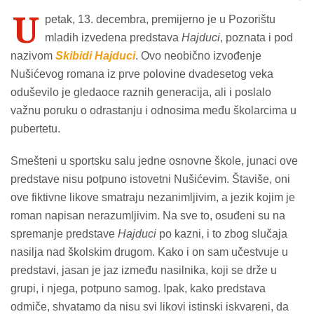
U
petak, 13. decembra, premijerno je u Pozorištu
mladih izvedena predstava
Hajduci
, poznata i pod
nazivom
Skibidi Hajduci
. Ovo neobično izvođenje
Nušićevog romana iz prve polovine dvadesetog veka
oduševilo je gledaoce raznih generacija, ali i poslalo
važnu poruku o odrastanju i odnosima među školarcima u
pubertetu.
Smešteni u sportsku salu jedne osnovne škole, junaci ove
predstave nisu potpuno istovetni Nušićevim. Štaviše, oni
ove fiktivne likove smatraju nezanimljivim, a jezik kojim je
roman napisan nerazumljivim. Na sve to, osuđeni su na
spremanje predstave
Hajduci
po kazni, i to zbog slučaja
nasilja nad školskim drugom. Kako i on sam učestvuje u
predstavi, jasan je jaz između nasilnika, koji se drže u
grupi, i njega, potpuno samog. Ipak, kako predstava
odmiče, shvatamo da nisu svi likovi istinski iskvareni, da