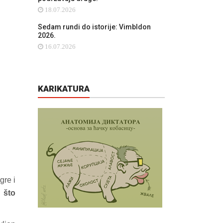
18.07.2026
Sedam rundi do istorije: Vimbldon
2026.
16.07.2026
KARIKATURA
gre i
 što