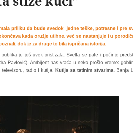
ta stiže kući”
mala priliku da bude svedok jedne teške, potresne i pre s
e okončava kada oružje utihne, već se nastanjuje i u porod
znali, dok je za druge to bila ispričana istorija.
, publika je još uvek pristizala. Svetla se pale i počinje preds
dra Pavlović). Ambijent nas vraća u neko prošlo vreme: gobli
 televizoru, radio i kutija.
Kutija sa tatinim stvarima.
Banja L