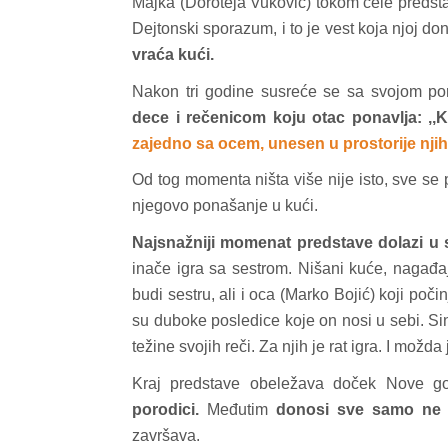
Majka (Doroteja Vuković) tokom cele predsta
Dejtonski sporazum, i to je vest koja njoj do
vraća kući.
Nakon tri godine susreće se sa svojom por
dece i rečenicom koju otac ponavlja: ,,K
zajedno sa ocem, unesen u prostorije n
Od tog momenta ništa više nije isto, sve se 
njegovo ponašanje u kući.
Najsnažniji momenat predstave dolazi u 
inače igra sa sestrom. Nišani kuće, nagađaju
budi sestru, ali i oca (Marko Bojić) koji poč
su duboke posledice koje on nosi u sebi. Sin
težine svojih reči. Za njih je rat igra. I možda 
Kraj predstave obeležava doček Nove g
porodici.
Međutim
donosi sve samo ne 
završava.