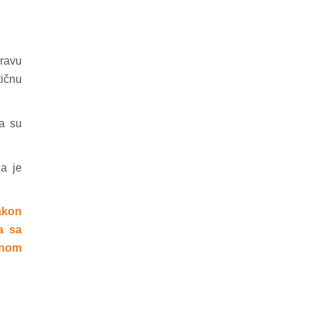
pravu
ičnu
da su
ja je
akon
a sa
ičnom