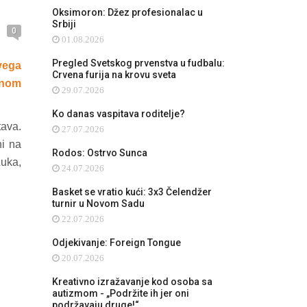
Oksimoron: Džez profesionalac u
Srbiji
0
01.08.2026
Pregled Svetskog prvenstva u fudbalu:
vega
Crvena furija na krovu sveta
ičnom
29.07.2026
Ko danas vaspitava roditelje?
tava.
27.07.2026
ni na
Rodos: Ostrvo Sunca
uka,
24.07.2026
Basket se vratio kući: 3x3 Čelendžer
turnir u Novom Sadu
22.07.2026
Odjekivanje: Foreign Tongue
20.07.2026
Kreativno izražavanje kod osoba sa
autizmom - „Podržite ih jer oni
podržavaju druge!“