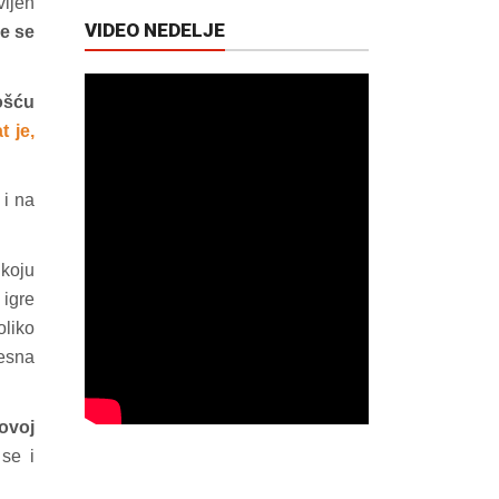
vljen
VIDEO NEDELJE
e se
ošću
t je,
 i na
 koju
 igre
oliko
vesna
ovoj
se i