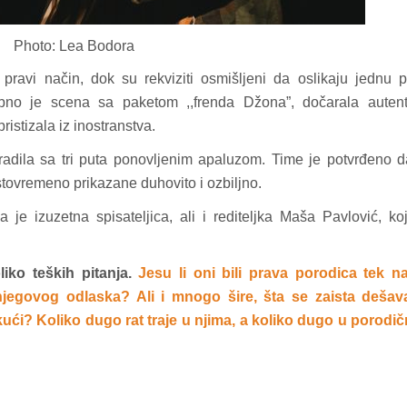
Photo: Lea Bodora
 pravi način, dok su rekviziti osmišljeni da oslikaju jednu 
bno je scena sa paketom ,,frenda Džona”, dočarala autent
istizala iz inostranstva.
adila sa tri puta ponovljenim apaluzom. Time je potvrđeno 
stovremeno prikazane duhovito i ozbiljno.
e izuzetna spisateljica, ali i rediteljka Maša Pavlović, ko
.
iko teških pitanja.
Jesu li oni bili prava porodica tek n
 njegovog odlaska? Ali i mnogo šire, šta se zaista dešav
 kući? Koliko dugo rat traje u njima, a koliko dugo u porod