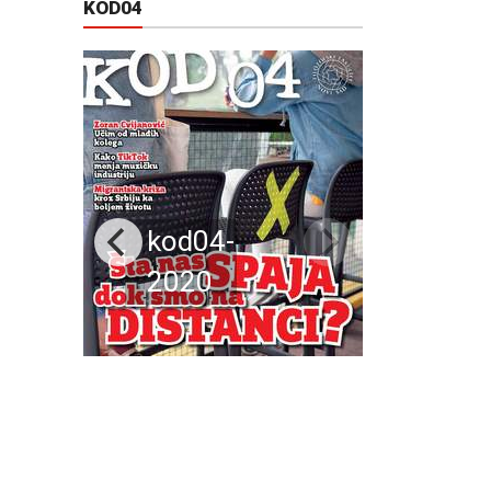
KOD04
kod04-
2020