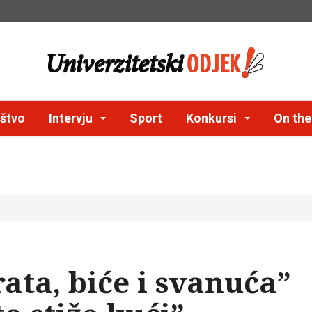
štvo
Intervju
Sport
Konkursi
On th
ata, biće i svanuća”