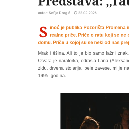
Predstava: ,,Ta
autor: Sofija Dragić
22.02.2026
S
inoć je publika Pozorišta Promena i
realne priče. Priče o ratu koji se n
domu. Priče u kojoj su se neki od nas prepo
Mrak i tišina. Ali to je bio samo lažni znak
Otvara je naratorka, odrasla Lana (Aleksan
zidu, drvena stolarija, bele zavese, milje na
1995. godina.