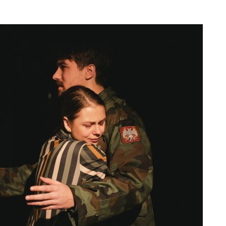
kod04-
kod04-
2018
2019