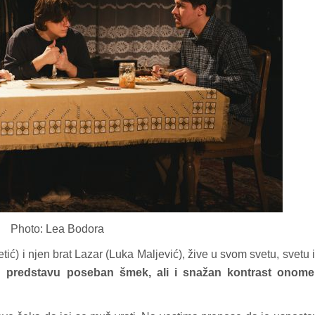
Photo: Lea Bodora
ć) i njen brat Lazar (Luka Maljević), žive u svom svetu, svetu i
 u predstavu poseban šmek, ali i snažan kontrast onome