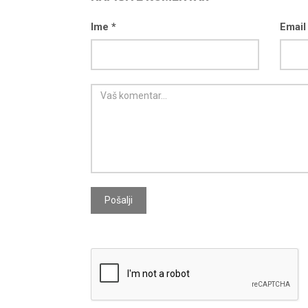
Ime *
Email
Pošalji