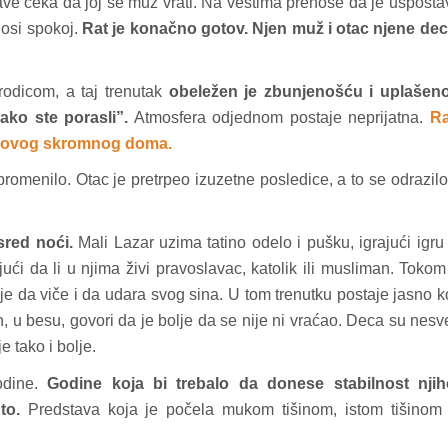
ve čeka da joj se muž vrati. Na vestima prenose da je usposta
nosi spokoj.
Rat je konačno gotov. Njen muž i otac njene dec
odicom, a taj trenutak
obeležen je zbunjenošću i uplašen
ako ste porasli”.
Atmosfera odjednom postaje neprijatna.
Ra
jihovog skromnog doma.
promenilo. Otac je pretrpeo izuzetne posledice, a to se odrazilo
sred noći.
Mali Lazar uzima tatino odelo i pušku, igrajući igru
ći da li u njima živi pravoslavac, katolik ili musliman. Tokom
inje da viče i da udara svog sina. U tom trenutku postaje jasno k
, u besu, govori da je bolje da se nije ni vraćao. Deca su nes
je tako i bolje.
odine.
Godine koja bi trebalo da donese stabilnost njih
to.
Predstava koja je počela mukom tišinom, istom tišinom 