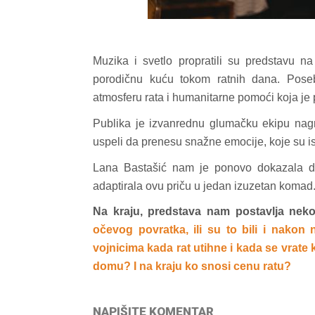
Muzika i svetlo propratili su predstavu na
porodičnu kuću tokom ratnih dana. Pose
atmosferu rata i humanitarne pomoći koja je pr
Publika je izvanrednu glumačku ekipu nagr
uspeli da prenesu snažne emocije, koje su i
Lana Bastašić nam je ponovo dokazala da j
adaptirala ovu priču u jedan izuzetan komad
Na kraju, predstava nam postavlja nekol
očevog povratka, ili su to bili i nakon
vojnicima kada rat utihne i kada se vrate
domu? I na kraju ko snosi cenu ratu?
NAPIŠITE KOMENTAR