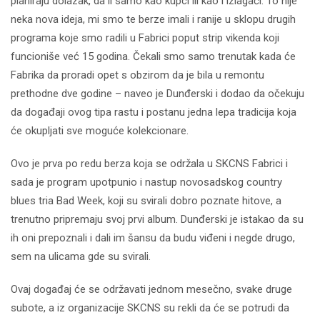
planiraju dolazak, da li samo kao kupci ili kao i izlagači. To nije
neka nova ideja, mi smo te berze imali i ranije u sklopu drugih
programa koje smo radili u Fabrici poput strip vikenda koji
funcioniše već 15 godina. Čekali smo samo trenutak kada će
Fabrika da proradi opet s obzirom da je bila u remontu
prethodne dve godine – naveo je Dunđerski i dodao da očekuju
da događaji ovog tipa rastu i postanu jedna lepa tradicija koja
će okupljati sve moguće kolekcionare.
Ovo je prva po redu berza koja se održala u SKCNS Fabrici i
sada je program upotpunio i nastup novosadskog country
blues tria Bad Week, koji su svirali dobro poznate hitove, a
trenutno pripremaju svoj prvi album. Dunđerski je istakao da su
ih oni prepoznali i dali im šansu da budu viđeni i negde drugo,
sem na ulicama gde su svirali.
Ovaj događaj će se održavati jednom mesečno, svake druge
subote, a iz organizacije SKCNS su rekli da će se potrudi da