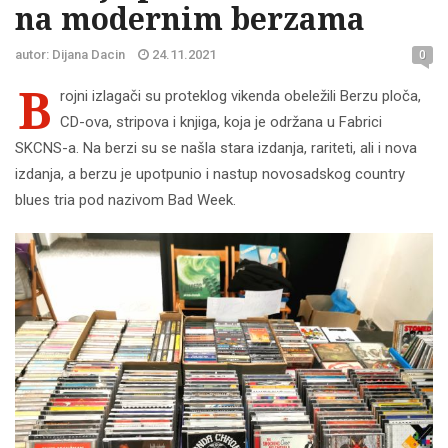
na modernim berzama
autor: Dijana Dacin
24.11.2021
0
B
rojni izlagači su proteklog vikenda obeležili Berzu ploča,
CD-ova, stripova i knjiga, koja je održana u Fabrici
SKCNS-a. Na berzi su se našla stara izdanja, rariteti, ali i nova
izdanja, a berzu je upotpunio i nastup novosadskog country
blues tria pod nazivom Bad Week.