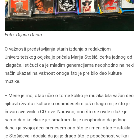
Foto: Dijana Dacin
O važnosti predstavljanja starih izdanja s redakcijom
Univerzitetskog odjeka je pričala Marija Stošić, ćerka jednog od
izlagača, ističući da je mlađim generacijama neophodno na neki
način ukazati na važnost onoga što je pre bilo deo kulture
muzike.
– Mene je moj otac učio o tome koliko je muzika bila važan deo
njihovih života i kulture u osamdesetim još i drago mi je što je
čuvao sve vinile i CD-ove. Naravno, ono što se ovde izlaže je
samo deo kolekcije jer smatram da je neophodno da jednog
dana i ja svojoj deci prenesem ono što je i meni otac – istakla
je Stošićeva i dodala da joj je drago što je posećenost velika i