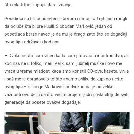
što mladi ljudi kupuju stara izdanja.
Posetioci su bili oduševljeni izborom i mnogi od njih nisu mogli
da odluče šta bi pre kupili. Slobodan Marković, jedan od
posetilaca berze naveo je da mu je drago zato što se događaji
ovog tipa održavaju kod nas.
– Ovako nešto sam video kada sam putovao u inostranstvo, ali
kod nas ne u tolikoj meri. Veliki sam ljubitelj muzike i ovo me
vraća u vreme mladosti kada smo koristili CD-ove, kasete, vinile
i baš me je obradovalo to što imamo priliku da kupimo nešto
ovog tipa – rekao je Marković i podvukao da je od velike
važnosti ovo deliti sa što većim brojem ljudi i privlačiti ljude svih
generacije da posete ovakve događaje.