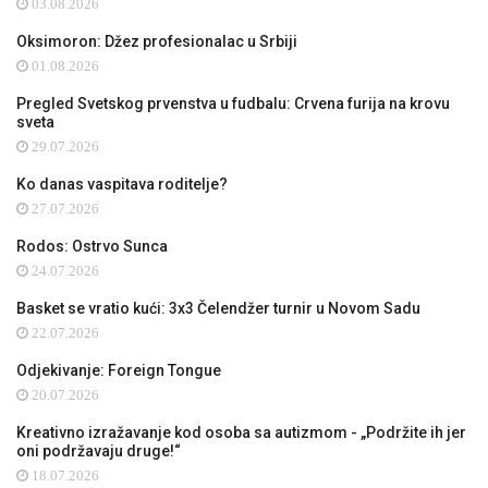
03.08.2026
Oksimoron: Džez profesionalac u Srbiji
01.08.2026
Pregled Svetskog prvenstva u fudbalu: Crvena furija na krovu
sveta
29.07.2026
Ko danas vaspitava roditelje?
27.07.2026
Rodos: Ostrvo Sunca
24.07.2026
Basket se vratio kući: 3x3 Čelendžer turnir u Novom Sadu
22.07.2026
Odjekivanje: Foreign Tongue
20.07.2026
Kreativno izražavanje kod osoba sa autizmom - „Podržite ih jer
oni podržavaju druge!“
18.07.2026